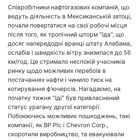
Співробітники нафтогазових компаній, що
ведуть діяльність в Мексиканській затоці,
почали повертатися на свої робочі місця
після того, як тропічний шторм "Іда", що
досяг напередодні вранці штату Алабама,
ослабів і швидкість вітру знизилася до 56
км/год. Це стримало неспокій учасників
ринку щодо можливих перебоїв в
постачаннях нафти і чинило тиск на
котирування ф'ючерсів. Нагадаємо, на
початку тижня "Іді" був привласнений
статус урагану другої категорії.
Побоюючись можливих пошкоджень, такі
компанії, як BP Plc і Chevron Corp.,
скоротили виробництво, та евакуювали