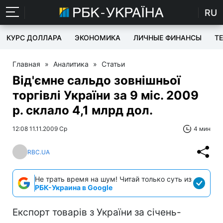
RU
КУРС ДОЛЛАРА
ЭКОНОМИКА
ЛИЧНЫЕ ФИНАНСЫ
T
Главная
»
Аналитика
»
Статьи
Від'ємне сальдо зовнішньої
торгівлі України за 9 міс. 2009
р. склало 4,1 млрд дол.
12:08 11.11.2009 Ср
4 мин
RBC.UA
Не трать время на шум! Читай только суть из
РБК-Украина в Google
Експорт товарів з України за січень-