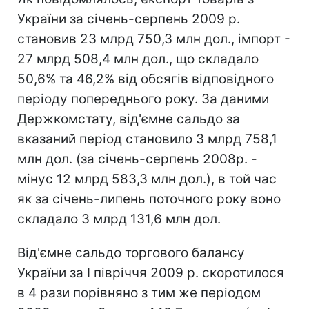
України за січень-серпень 2009 р.
становив 23 млрд 750,3 млн дол., імпорт -
27 млрд 508,4 млн дол., що складало
50,6% та 46,2% від обсягів відповідного
періоду попереднього року. За даними
Держкомстату, від'ємне сальдо за
вказаний період становило 3 млрд 758,1
млн дол. (за січень-серпень 2008р. -
мінус 12 млрд 583,3 млн дол.), в той час
як за січень-липень поточного року воно
складало 3 млрд 131,6 млн дол.
Від'ємне сальдо торгового балансу
України за I півріччя 2009 р. скоротилося
в 4 рази порівняно з тим же періодом