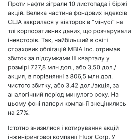
Проти нафти зіграли 10 листопада і біржі
акцій. Велика частина фондових індексів
США закрилася у вівторок в "мінусі" на
тлі корпоративних даних, що розчарували
іневсторів. Так, найбільший в світі
страховик облігацій MBIA Inc. отримав
збиток за підсумками III кварталу у
розмірі 727,8 млн дол., або 3,50 дол./
акция, в порівнянні з 806,5 млн дол.
чистого збитку, або 3,42 дол./акція, за
аналогічний період минулого року. На
цьому фоні папери компанії знецінились
на 27%.
Істотно знизилися і котирування акцій
інжинірингової компанії Fluor Corp. У