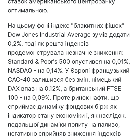
ставок американського центробанку
оптимальною.
На цьому фоні індекс "блакитних фішок"
Dow Jones Industrial Average зумів додати
0,2%, тоді як решта індексів
продемонструвала незначне зниження:
Standard & Poor's 500 опустився на 0,01%,
NASDAQ - на 0,14%. У Європі французький
CАС-40 залишився без змін, німецький
DAX впав на 0,12%, а британський FTSE
100 - на 0,09%. Проте ринок нафти, що
сприймає динаміку фондових бірж як
індикатор стану економіки і, як наслідок,
подальшої динаміки попиту на паливо,
негативно сприйняв зниження індексів