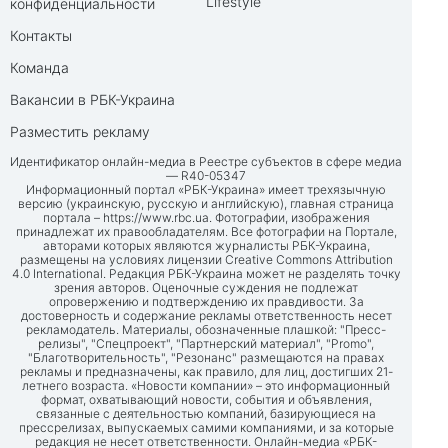
Lifestyle
конфиденциальности
Контакты
Команда
Вакансии в РБК-Украина
Разместить рекламу
Идентификатор онлайн-медиа в Реестре субъектов в сфере медиа
— R40-05347
Информационный портал «РБК-Украина» имеет трехязычную
версию (украинскую, русскую и английскую), главная страница
портала –
https://www.rbc.ua
. Фотографии, изображения
принадлежат их правообладателям. Все фотографии на Портале,
авторами которых являются журналисты РБК-Украина,
размещены на условиях лицензии Creative Commons Attribution
4.0 International. Редакция РБК-Украина может не разделять точку
зрения авторов. Оценочные суждения не подлежат
опровержению и подтверждению их правдивости. За
достоверность и содержание рекламы ответственность несет
рекламодатель. Материалы, обозначенные плашкой: "Пресс-
релизы", "Спецпроект", "Партнерский материал", "Promo",
"Благотворительность", "Резонанс" размещаются на правах
рекламы и предназначены, как правило, для лиц, достигших 21-
летнего возраста. «Новости компании» – это информационный
формат, охватывающий новости, события и объявления,
связанные с деятельностью компаний, базирующиеся на
прессрелизах, выпускаемых самими компаниями, и за которые
редакция не несет ответственности. Онлайн-медиа «РБК-