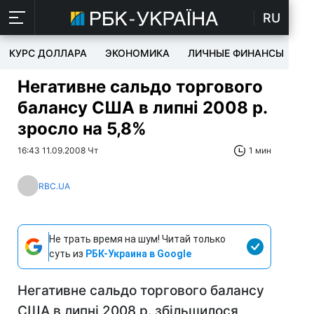
RU
КУРС ДОЛЛАРА
ЭКОНОМИКА
ЛИЧНЫЕ ФИНАНСЫ
T
Негативне сальдо торгового
балансу США в липні 2008 р.
зросло на 5,8%
16:43 11.09.2008 Чт
1 мин
RBC.UA
Не трать время на шум! Читай только
суть из
РБК-Украина в Google
Негативне сальдо торгового балансу
США в липні 2008 р. збільшилося