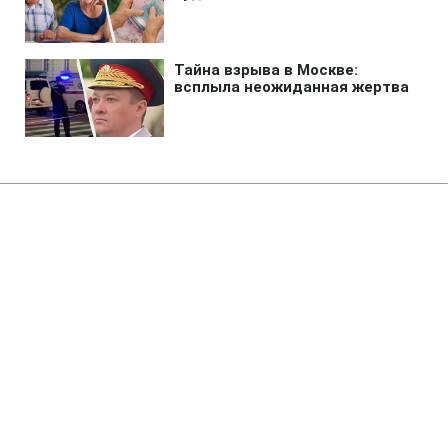
Главная
»
Аналитика
»
Статьи
А.Пахля: Для підготовки готелів
до Євро-2012 треба 320 млрд
грн
14:21 10.09.2010 Пт
2 мин
RBC.UA