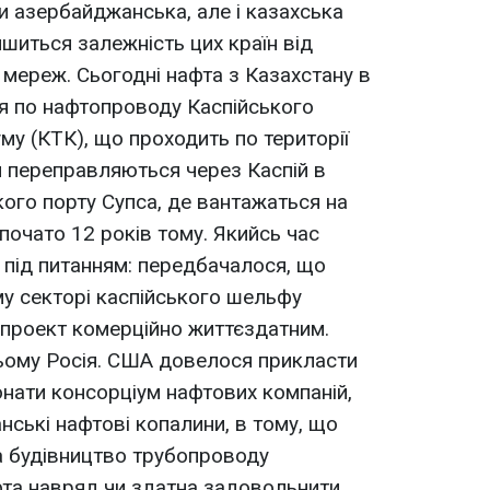
и азербайджанська, але і казахська
шиться залежність цих країн від
 мереж. Сьогодні нафта з Казахстану в
я по нафтопроводу Каспійського
му (КТК), що проходить по території
ми переправляються через Каспій в
ького порту Супса, де вантажаться на
почато 12 років тому. Якийсь час
 під питанням: передбачалося, що
у секторі каспійського шельфу
 проект комерційно життєздатним.
ьому Росія. США довелося прикласти
нати консорціум нафтових компаній,
ські нафтові копалини, в тому, що
а будівництво трубопроводу
фта навряд чи здатна задовольнити