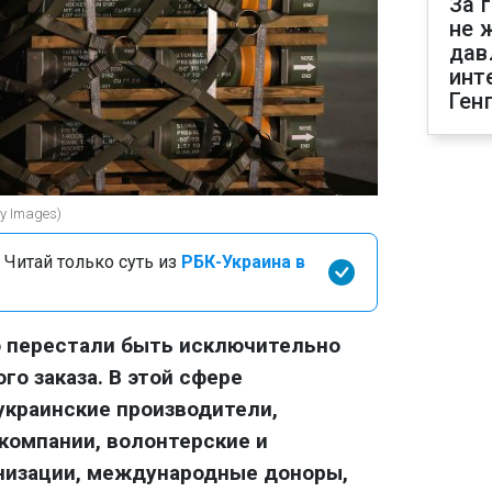
За 
не 
дав
инт
Ген
y Images)
 Читай только суть из
РБК-Украина в
о перестали быть исключительно
го заказа. В этой сфере
украинские производители,
-компании, волонтерские и
низации, международные доноры,