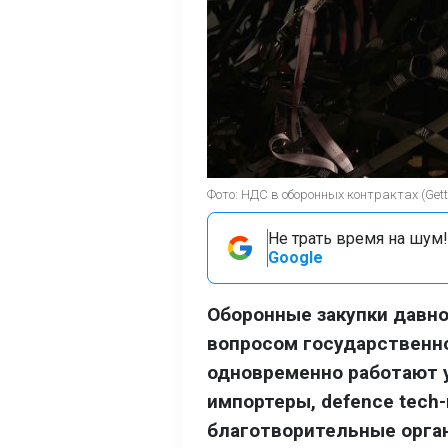
Фото: НДС в оборонных контрактах (Gett
Не трать время на шум!
Google
Оборонные закупки давн
вопросом государственно
одновременно работают 
импортеры, defence tech
благотворительные орга