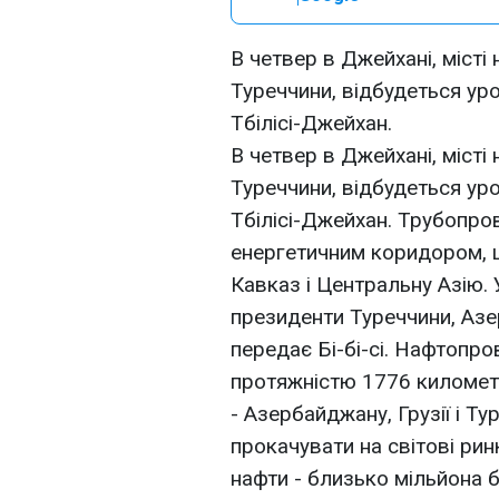
В четвер в Джейхані, міст
Туреччини, відбудеться ур
Тбілісі-Джейхан.
В четвер в Джейхані, міст
Туреччини, відбудеться ур
Тбілісі-Джейхан. Трубопро
енергетичним коридором, 
Кавказ і Центральну Азію. 
президенти Туреччини, Азер
передає Бі-бі-сі. Нафтопро
протяжністю 1776 километр
- Азербайджану, Грузії і 
прокачувати на світові рин
нафти - близько мільйона 