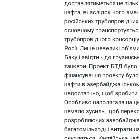
доставлятиметься не тільк
нафта, внаслідок чого змен
російських трубопровідних
основному транспортуєтьс
трубопровідного консорціу
Росії. Лише невеликі об'є
Баку і звідти - до грузинс
танкери. Проект БТД було 
фінансування проекту було
нафти в азербайджанськом
недостатньо, щоб зробити
Особливо наполягала на ц
немало зусиль, щоб переко
розробляючих азербайджан
багатомільярдні витрати н
окупляться. Каспійська на