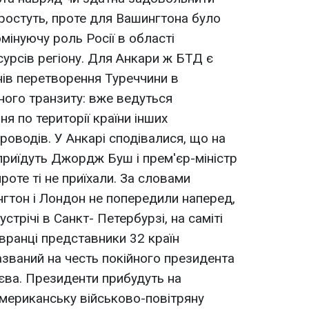
 ростуть, проте для Вашингтона було
інуючу роль Росії в області
урсів регіону. Для Анкари ж БТД є
в перетворення Туреччини в
ого транзиту: вже ведуться
я по території країни інших
роводів. У Анкарі сподівалися, що на
риїдуть Джордж Буш і прем'єр-міністр
роте ті не приїхали. За словами
нгтон і Лондон не попередили наперед,
устрічі в Санкт- Петербурзі, на саміті
р вранці представники 32 країн
азваний на честь покійного президента
єва. Президенти прибудуть на
мериканську військово-повітряну