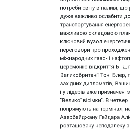
потреби світу в паливі, що
дуже важливо ослабити дом
транспортування енергорес
важливою складовою плані
ключовий вузол енергетичн
переговори про проходженн
міжнародних газо- і нафтоп
церемонію відкриття БТД п
Великобританії Тоні Блер, п
західних дипломатів, Ваши
і у лідерів вже призначені з
"Великої вісімки". В четве
попрямують на термінал, н
Азербайджану Гейдара Алі
розташовану неподалеку а