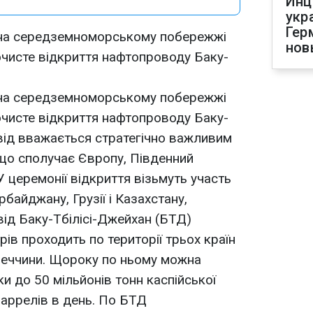
Инц
укр
Гер
і на середземноморському побережжі
нов
очисте відкриття нафтопроводу Баку-
і на середземноморському побережжі
очисте відкриття нафтопроводу Баку-
від вважається стратегічно важливим
що сполучає Європу, Південний
У церемонії відкриття візьмуть участь
байджану, Грузії і Казахстану,
від Баку-Тбілісі-Джейхан (БТД)
ів проходить по території трьох країн
Туреччини. Щороку по ньому можна
ки до 50 мільйонів тонн каспійської
баррелів в день. По БТД