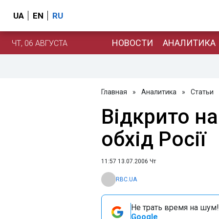
UA
EN
RU
НОВОСТИ
АНАЛИТИКА
ЧТ, 06 АВГУСТА
Главная
»
Аналитика
»
Статьи
Відкрито н
обхід Росії
11:57 13.07.2006 Чт
RBC.UA
Не трать время на шум!
Google