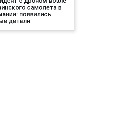
идент с дроном возле
аинского самолета в
мании: появились
ые детали