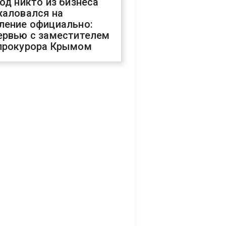
год никто из бизнеса
жаловался на
ление официально:
ервью с заместителем
прокурора Крымом