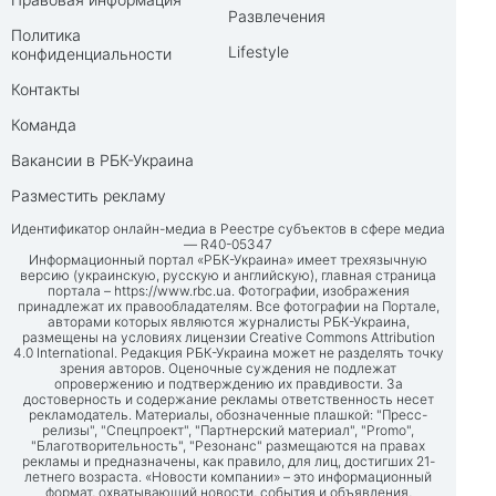
Развлечения
Политика
Lifestyle
конфиденциальности
Контакты
Команда
Вакансии в РБК-Украина
Разместить рекламу
Идентификатор онлайн-медиа в Реестре субъектов в сфере медиа
— R40-05347
Информационный портал «РБК-Украина» имеет трехязычную
версию (украинскую, русскую и английскую), главная страница
портала –
https://www.rbc.ua
. Фотографии, изображения
принадлежат их правообладателям. Все фотографии на Портале,
авторами которых являются журналисты РБК-Украина,
размещены на условиях лицензии Creative Commons Attribution
4.0 International. Редакция РБК-Украина может не разделять точку
зрения авторов. Оценочные суждения не подлежат
опровержению и подтверждению их правдивости. За
достоверность и содержание рекламы ответственность несет
рекламодатель. Материалы, обозначенные плашкой: "Пресс-
релизы", "Спецпроект", "Партнерский материал", "Promo",
"Благотворительность", "Резонанс" размещаются на правах
рекламы и предназначены, как правило, для лиц, достигших 21-
летнего возраста. «Новости компании» – это информационный
формат, охватывающий новости, события и объявления,