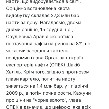
нафти, що видобувається в світі.
Офіційно встановлена квота
видобутку складає 27,3 млн бар.
нафти за добу. Нагадаємо, двома
днями раніше, 15 грудня ц.р.,
Саудівська Аравія скоротила
постачання нафти на ринок на 8%, не
чекаючи засідання картель,
повідомив глава Організації країн -
експортерів нафти (ОПЕК) Шакіб
Халіль. Крім того, згідно з прогнозом
глави картелю, попит на нафту
знизиться на 1,4 млн бар. у I півріччі
2009 р., а потім почне рости. Кажучи
про ціни на "чорне золото", глава
ОПЕК відзначив, що цифрою, яка всіх