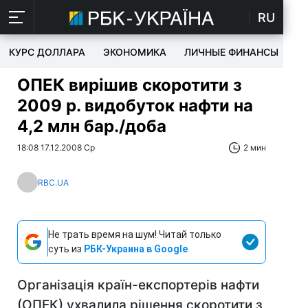
RU
КУРС ДОЛЛАРА
ЭКОНОМИКА
ЛИЧНЫЕ ФИНАНСЫ
T
ОПЕК вирішив скоротити з
2009 р. видобуток нафти на
4,2 млн бар./доба
18:08 17.12.2008 Ср
2 мин
RBC.UA
Не трать время на шум! Читай только
суть из
РБК-Украина в Google
Організація країн-експортерів нафти
(ОПЕК) ухвалила рішення скоротити з