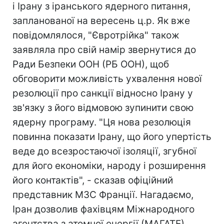
і Ірану з іранського ядерного питання,
запланованої на вересень ц.р. Як вже
повідомлялося, "Євротрійка" також
заявляла про свій намір звернутися до
Ради Безпеки ООН (РБ ООН), щоб
обговорити можливість ухвалення нової
резолюції про санкції відносно Ірану у
зв'язку з його відмовою зупинити свою
ядерну програму. "Ця нова резолюція
повинна показати Ірану, що його упертість
веде до всезростаючої ізоляції, згубної
для його економіки, народу і розширення
його контактів", - сказав офіційний
представник МЗС Франції. Нагадаємо,
Іран дозволив фахівцям Міжнародного
агентства з атомної енергії (МАГАТЕ)