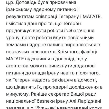
ц.р. Доповідь була присвячена
іранському ядерному питанню і
результатам співпраці Тегерану і МАГАТЕ,
і містила дані про те, що Тегеран
продовжує вести роботи із збагачення
урану, проте роботи йдуть повільними
темпами і ядерне паливо виробляється в
незначних кількостях. Крім того, фахівці
МАГАТЕ відзначили в доповіді, що у
агентства можуть виникнути додаткові
питання до влади Ірану навіть після того,
як Тегеран надасть фахівцям відомості,
що цікавлять їх, про ядерні дослідження в
минулому. Раніше секретар Вищої ради
національної безпеки Ірану Алі Ларіджані
заявляв, що "будь-які невиправдані кроки