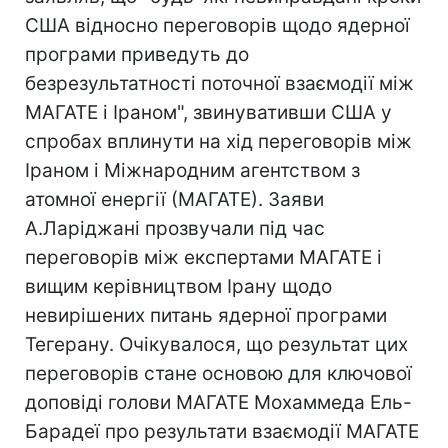
США відносно переговорів щодо ядерної
програми приведуть до
безрезультатності поточної взаємодії між
МАГАТЕ і Іраном", звинувативши США у
спробах вплинути на хід переговорів між
Іраном і Міжнародним агентством з
атомної енергії (МАГАТЕ). Заяви
А.Ларіджані прозвучали під час
переговорів між експертами МАГАТЕ і
вищим керівництвом Ірану щодо
невирішених питань ядерної програми
Тегерану. Очікувалося, що результат цих
переговорів стане основою для ключової
доповіді голови МАГАТЕ Мохаммеда Ель-
Барадеї про результати взаємодії МАГАТЕ