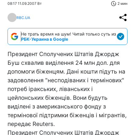
08:17 11.09.2007 Вт
2 мин
RBC.UA
Не трать время на шум! Читай только суть из
РБК-Украина в Google
Президент Сполучених Штатів Джордж
Буш схвалив виділення 24 млн дол. для
допомоги біженцям. Дані кошти підуть на
задоволення "несподіваних і термінових"
потреб іракських, ліванських і
цейлонських біженців. Вони будуть
виділені з американського фонду з
термінової підтримки біженців і мігрантів,
передає Reuters.
Президент Сполучених Штатів Джордж