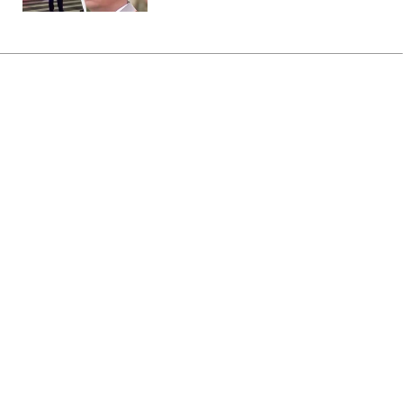
Главная
»
Аналитика
»
Статьи
Українська авіакомпанія
потрапила до "чорного списку"
ЄС
08:04 11.09.2007 Вт
2 мин
RBC.UA
Не трать время на шум! Читай только суть из
РБК-Украина в Google
Європейська комісія (ЄК) заборонить
польоти над територією Європейського