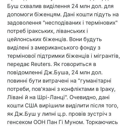
Буш схвалив виділення 24 млн дол. для
допомоги біженцям. Дані кошти підуть на
задоволення "несподіваних і термінових"
потреб іракських, ліванських і
цейлонських біженців. Вони будуть
виділені з американського фонду з
термінової підтримки біженців і мігрантів,
передає Reuters. Як говориться в
повідомленні Дж.Буша, 24 млн дол.
повинні бути витрачені на "гуманітарні
потреби, пов'язані з конфліктами в Іраку,
Лівані й на Шрі-Ланці". Очевидно, дані
кошти США вирішили виділити після того,
як Дж.Буш у липні ц.р. провів зустріч з
генсеком ООН Пан Гі Муном. Торкаючись