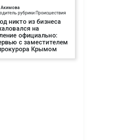
 Акимова
одитель рубрики Происшествия
год никто из бизнеса
жаловался на
ление официально:
ервью с заместителем
прокурора Крымом