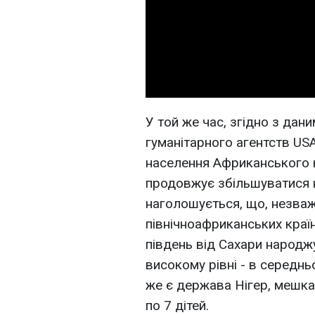
У той же час, згідно з да
гуманітарного агентств USA
населення Африканського 
продовжує збільшуватися на
наголошується, що, незва
північноафриканських країна
південь від Сахари народж
високому рівні - в середнь
же є держава Нігер, мешк
по 7 дітей.