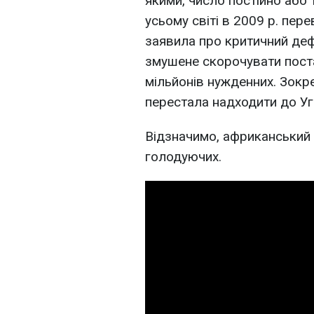
якими, число постійно або
усьому світі в 2009 р. пер
заявила про критичний деф
змушене скорочувати пост
мільйонів нужденних. Зок
перестала надходити до Уган
Відзначимо, африканський 
голодуючих.