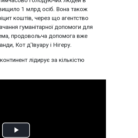
 тимчасово голодуючих людей в
евищило 1 млрд осіб. Вона також
іцит коштів, через що агентство
ачання гуманітарної допомоги для
рема, продовольча допомога вже
ди, Кот д'Івуару і Нігеру.
континент лідирує за кількістю
Play