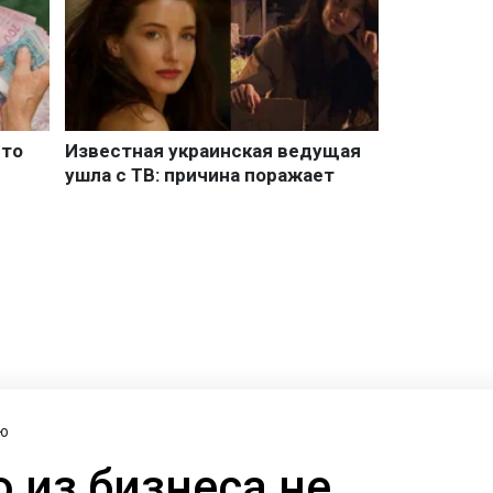
ю
о из бизнеса не