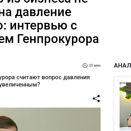
на давление
: интервью с
ем Генпрокурора
АНАЛ
25 мин
урора считают вопрос давления
еувеличенным?