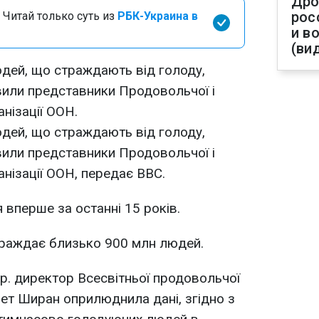
Дро
рос
 Читай только суть из
РБК-Украина в
и в
(ви
людей, що страждають від голоду,
вили представники Продовольчої і
нізації ООН.
людей, що страждають від голоду,
вили представники Продовольчої і
анізації ООН, передає ВВС.
 вперше за останні 15 років.
траждає близько 900 млн людей.
 р. директор Всесвітньої продовольчої
т Ширан оприлюднила дані, згідно з