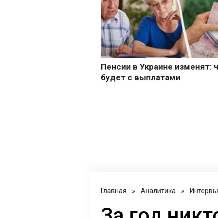
Главная
»
Аналитика
»
Интервь
За год никт