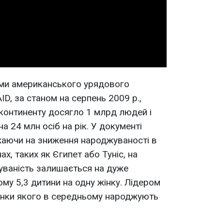
Video
ними американського урядового
ID, за станом на серпень 2009 р.,
континенту досягло 1 млрд людей і
 24 млн осіб на рік. У документі
жаючи на зниження народжуваності в
х, таких як Єгипет або Туніс, на
уваність залишається на дуже
ому 5,3 дитини на одну жінку. Лідером
анки якого в середньому народжують