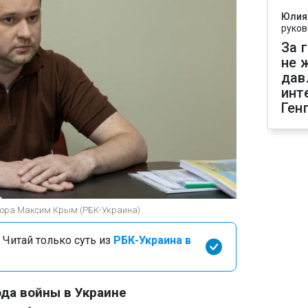
Юлия
руков
За 
не 
дав
инт
Ген
урора Максим Крым (РБК-Украина)
 Читай только суть из
РБК-Украина в
ода войны в Украине