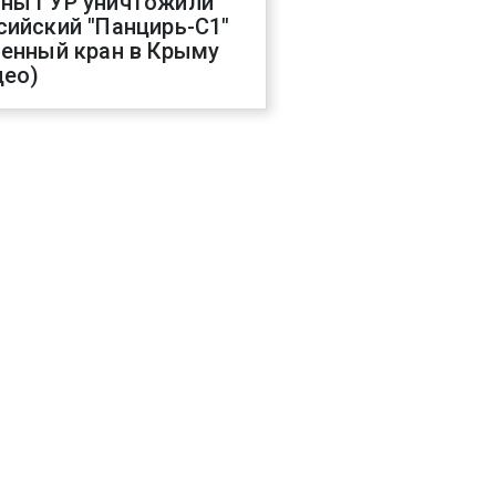
ны ГУР уничтожили
сийский "Панцирь-С1"
оенный кран в Крыму
део)