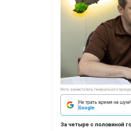
Фото: заместитель Генерального прок
Не трать время на шум!
Google
За четыре с половиной г