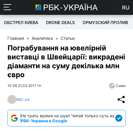
RU
ОБСТРЕЛ КИЕВА
DRONE DEALS
ОРМУЗСКИЙ ПРОЛИВ
Главная
»
Аналитика
»
Статьи
Пограбування на ювелірній
виставці в Швейцарії: викрадені
діаманти на суму декілька млн
євро
10:38 31.03.2011 Чт
2 мин
RBC.UA
Не трать время на шум! Читай только суть из
РБК-Украина в Google