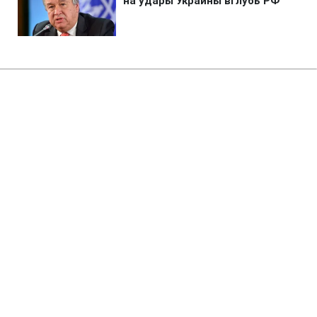
Главная
»
Аналитика
»
Статьи
Чистий прибуток "Газпрома"
скоротився за підсумками 2010
р. на 41% - до 12,89 млрд дол
10:00 31.03.2011 Чт
3 мин
RBC.UA
Не трать время на шум! Читай только суть из
РБК-Украина в Google
Чистий прибуток ВАТ "Газпром",