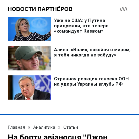
Главная
»
Аналитика
»
Статьи
На борту авіаносця "Джон