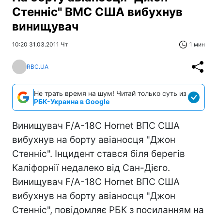
Стенніс" ВМС США вибухнув
винищувач
10:20 31.03.2011 Чт
1 мин
RBC.UA
Не трать время на шум! Читай только суть из
РБК-Украина в Google
Винищувач F/A-18C Hornet ВПС США
вибухнув на борту авіаносця "Джон
Стенніс". Інцидент стався біля берегів
Каліфорнії недалеко від Сан-Дієго.
Винищувач F/A-18C Hornet ВПС США
вибухнув на борту авіаносця "Джон
Стенніс", повідомляє РБК з посиланням на