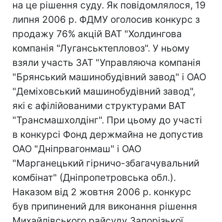
на це рішення суду. Як повідомлялося, 19
липня 2006 р. ФДМУ оголосив конкурс з
продажу 76% акцій ВАТ "Холдингова
компанія "Луганськтепловоз". У ньому
взяли участь ЗАТ "Управляюча компанія
"Брянський машинобудівний завод" і ОАО
"Деміховський машинобудівний завод",
які є афілійованими структурами ВАТ
"Трансмашхолдінг". При цьому до участі
в конкурсі Фонд держмайна не допустив
ОАО "Дніпрвагонмаш" і ОАО
"Марганецький гірничо-збагачувальний
комбінат" (Дніпропетровська обл.).
Наказом від 2 жовтня 2006 р. конкурс
був припинений для виконання рішення
Михайлівського райсуду Запорізької