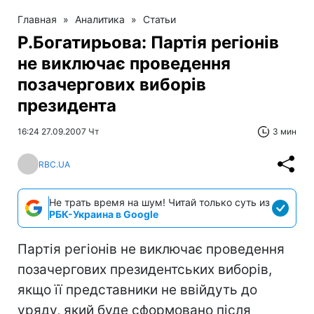
Главная
»
Аналитика
»
Статьи
Р.Богатирьова: Партія регіонів
не виключає проведення
позачергових виборів
президента
16:24 27.09.2007 Чт
3 мин
RBC.UA
Не трать время на шум! Читай только суть из
РБК-Украина в Google
Партія регіонів не виключає проведення
позачергових президентських виборів,
якщо її представники не ввійдуть до
уряду, який буде сформовано після