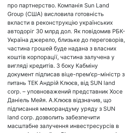
про партнерство. Компанія Sun Land
Group (США) висловила готовність
вкласти в реконструкцію українських
автодоріг 30 млрд дол. Як повідомив РБК-
Україна джерело, близьке до переговорів,
частина грошей буде надана з власних
коштів корпорації, частина залучена у
вигляді кредитів. З боку Кабміну
документ підписав віце-прем'єр-міністр з
питань ТЕК Андрій Клюєв, від SUN land
corp. – уповноважений представник Хосе
Даніель Мейя. А.Клюєв відзначив, що
підписання меморандуму уряду з SUN
land corp. дозволить забезпечити
масштабне залучення инвестресурсів в