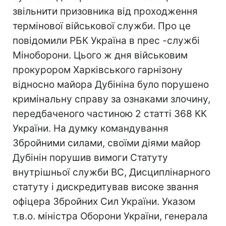
звільнити призовника від проходження
термінової військової служби. Про це
повідомили РБК Україна в прес -службi
Міноборони. Цього ж дня військовим
прокурором Харківського гарнізону
відносно майора Дубініна було порушено
кримінальну справу за ознаками злочину,
передбаченого частиною 2 статті 368 КК
України. На думку командування
Збройними силами, своїми діями майор
Дубінін порушив вимоги Статуту
внутрішньої служби ВС, Дисциплінарного
статуту і дискредитував високе звання
офіцера Збройних Сил України. Указом
т.в.о. міністра Оборони України, генерала