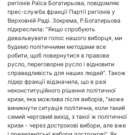
регіонів Раїса Богатирьова, повідомляє
прес-служба фракції Партії регіонів у
Верховній Раді. Зокрема, Р.Богатирьова
підкреслила: "Якщо спробують
девальвувати голос нашого виборця, ми
будемо політичними методами все
робити, щоб повернутися в правове
русло, переговорне русло і відновити
справедливість для наших людей". Також
лідер фракції відзначила, що в разі
неконституційного рішення політичної
кризи, яка можлива після виборів, "може
виникнути ситуація політична, коли такий
самий черговий вихід, з такої ж політичної
кризи - через дострокові вибори, але вже
і президентські вибори дострокові". Як