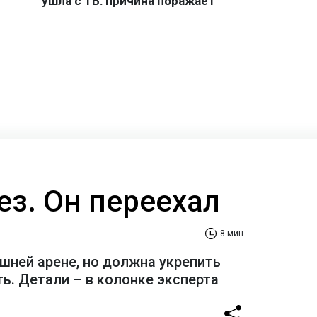
ез. Он переехал
8 мин
шней арене, но должна укрепить
ь. Детали – в колонке эксперта