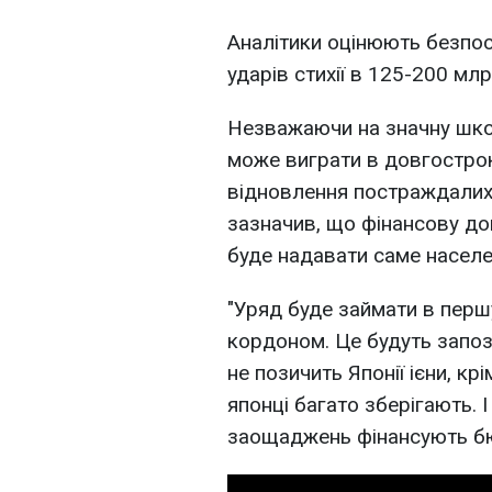
Аналітики оцінюють безпосе
ударів стихії в 125-200 мл
Незважаючи на значну шкоду
може виграти в довгостроко
відновлення постраждалих 
зазначив, що фінансову до
буде надавати саме населен
"Уряд буде займати в першу
кордоном. Це будуть запози
не позичить Японії ієни, кр
японці багато зберігають. І
заощаджень фінансують бюд