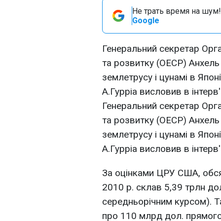
Не трать время на шум!
Google
Генеральний секретар Орга
та розвитку (ОЕСР) Анхель
землетрусу і цунамі в Японі
А.Гурріа висловив в інтерв
Генеральний секретар Орга
та розвитку (ОЕСР) Анхель
землетрусу і цунамі в Японі
А.Гурріа висловив в інтерв
За оцінками ЦРУ США, обся
2010 р. склав 5,39 трлн дол
середньорічним курсом). 
про 110 млрд дол. прямого