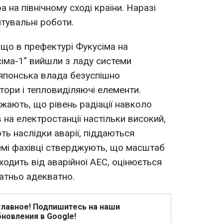
на північному сході країни. Наразі
тувальні роботи.
 що в префектурі Фукусіма на
іма-1" вийшли з ладу системи
 японська влада безуспішно
тори і тепловиділяючі елементи.
жають, що рівень радіації навколо
на електростанції настільки високий,
ють наслідки аварії, піддаються
емі фахівці стверджують, що масштаб
оходить від аварійної АЕС, оцінюється
тньо адекватно.
главное! Подпишитесь на наши
новления в Google!