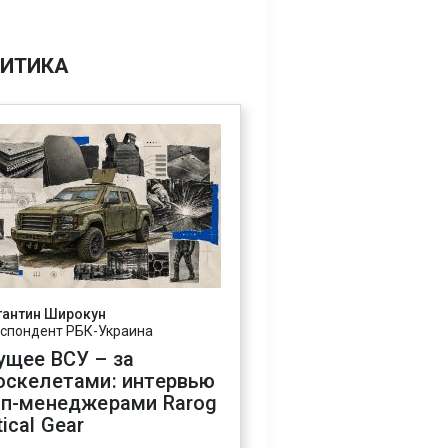
ИТИКА
тантин Широкун
спондент РБК-Украина
ущее ВСУ – за
оскелетами: интервью
оп-менеджерами Rarog
ical Gear