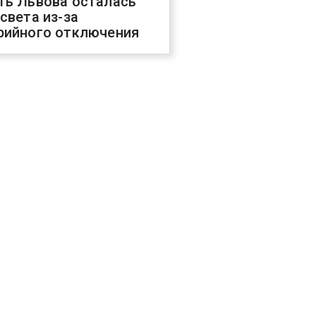
ть Львова осталась
 света из-за
рийного отключения