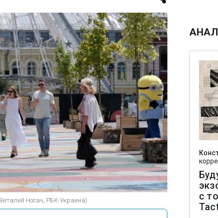
АНАЛ
Конс
корре
Буд
экз
с т
(Виталий Носач, РБК-Украина)
Tact