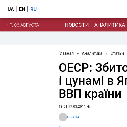
UA
EN
RU
НОВОСТИ
АНАЛИТИКА
ЧТ, 06 АВГУСТА
Главная
»
Аналитика
»
Статьи
ОЕСР: Збито
і цунамі в 
ВВП країни
18:01 17.03.2011 Чт
RBC.UA