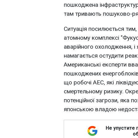
пошкоджена інфраструктура 
там тривають пошуково-ря
Ситуація посилюється тим,
атомному комплексі "Фукус
аварійного охолодження, і
намагається остудити реак
Американські експерти вва
пошкоджених енергоблоків 
що робочі АЕС, які ліквіду
смертельному ризику. Окр
потенційної загрози, яка п
японською владою недоста
Не упустите 
об