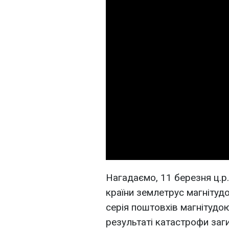
Нагадаємо, 11 березня ц.р. 
країни землетрус магнітудо
серія поштовхів магнітудою
результаті катастрофи заги