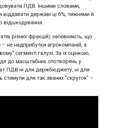
одовувати ПДВ. Іншими словами,
 віддавати державі ці 6%, тижнями й
о відшкодування.
атів різних фракцій) запевняють, що
 – не надприбутки агрокомпаній, а
ому" сегменті галузі. За їх оцінкою,
еде до масштабних спотворень у
рат ПДВ ні для держбюджету, ні для
ь стимули для так званих "скруток" –