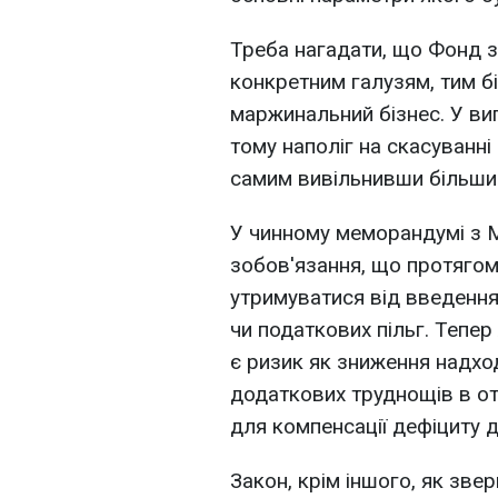
Треба нагадати, що Фонд 
конкретним галузям, тим б
маржинальний бізнес. У ви
тому наполіг на скасуванн
самим вивільнивши більши
У чинному меморандумі з 
зобов'язання, що протягом
утримуватися від введення
чи податкових пільг. Тепер
є ризик як зниження надхо
додаткових труднощів в отр
для компенсації дефіциту
Закон, крім іншого, як зве