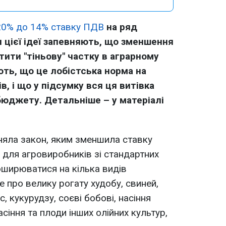
20% до 14% ставку ПДВ
на ряд
и цієї ідеї запевняють, що зменшення
ити "тіньову" частку в аграрному
ють, що це лобістська норма на
, і що у підсумку вся ця витівка
юджету. Детальніше – у матеріалі
няла закон, яким зменшила ставку
 для агровиробників зі стандартних
оширюватися на кілька видів
е про велику рогату худобу, свиней,
, кукурудзу, соєві бобові, насіння
асіння та плоди інших олійних культур,