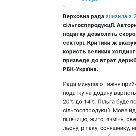
Верховна рада
знизила з 
сільгосппродукції. Автор
податку дозволить скорот
секторі. Критики ж вказу
користь великих холдингів
призведе до втрат держб
РБК-Україна.
Рада минулого тижня прий
податку на додану вартість
20% до 14%. Пільга буде п
сільгосппродукції. Мова йд
пшеницю, жито, ячмінь, овес
льону, ріпаку, соняшнику, н