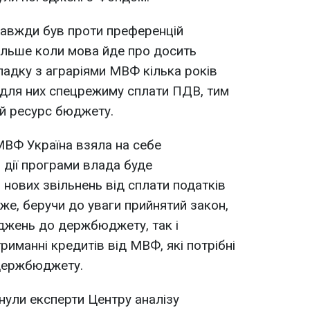
завжди був проти преференцій
ільше коли мова йде про досить
падку з аграріями МВФ кілька років
і для них спецрежиму сплати ПДВ, тим
й ресурс бюджету.
МВФ Україна взяла на себе
 дії програми влада буде
 нових звільнень від сплати податків
 же, беручи до уваги прийнятий закон,
джень до держбюджету, так і
иманні кредитів від МВФ, які потрібні
 держбюджету.
рнули експерти Центру аналізу