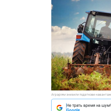
Аграріям знизили податкове навантажен
Не трать время на шум!
Google