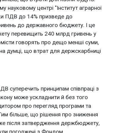
у науковому центрі "Інститут аграрної
вки ПДВ до 14% призведе до
ривень до державного бюджету. І це
жету перевищить 240 млрд гривень у
омісти говорять про дещо менші суми,
 на думці, що втрат для держскарбниці
ПДВ суперечить принципам співпраці з
кону може ускладнити й без того
дитором про перегляд програми та
Тим більше, що рішення про зниження
же після затвердження держбюджету,
ули погоджені з Фондом.