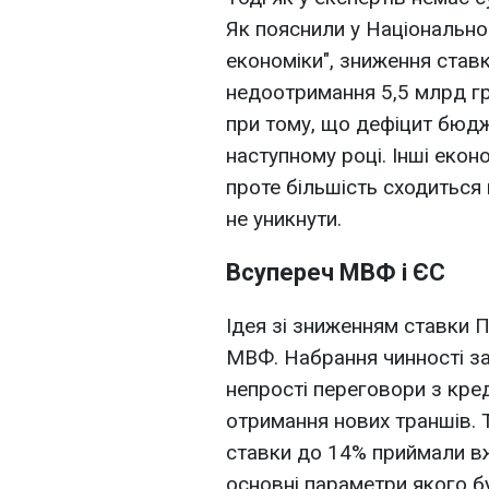
Як пояснили у Національном
економіки", зниження ста
недоотримання 5,5 млрд г
при тому, що дефіцит бюд
наступному році. Інші екон
проте більшість сходиться
не уникнути.
Всупереч МВФ і ЄС
Ідея зі зниженням ставки 
МВФ. Набрання чинності за
непрості переговори з кре
отримання нових траншів. 
ставки до 14% приймали в
основні параметри якого б