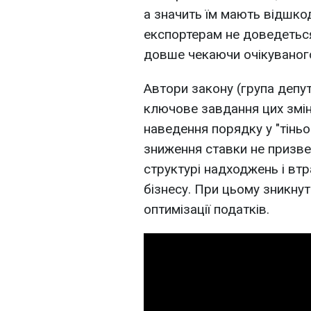
а значить їм мають відшк
експортерам не доведеться
довше чекаючи очікуваног
Автори закону (група депут
ключове завдання цих змін
наведення порядку у "тіньов
зниження ставки не призв
структурі надходжень і вт
бізнесу. При цьому зникнут
оптимізації податків.