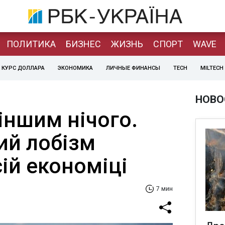
ПОЛИТИКА
БИЗНЕС
ЖИЗНЬ
СПОРТ
WAVE
КУРС ДОЛЛАРА
ЭКОНОМИКА
ЛИЧНЫЕ ФИНАНСЫ
TECH
MILTECH
НОВО
іншим нічого.
ий лобізм
ій економіці
7 мин