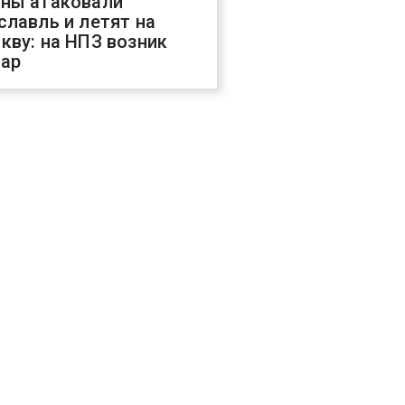
ны атаковали
славль и летят на
кву: на НПЗ возник
ар