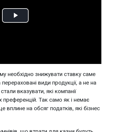
Play
Video
чому необхідно знижувати ставку саме
 перераховані види продукції, а не на
 стали вказувати, які компанії
 преференцій. Так само як і немає
е вплине на обсяг податків, які бізнес
умнівів, що втрати для казни будуть.