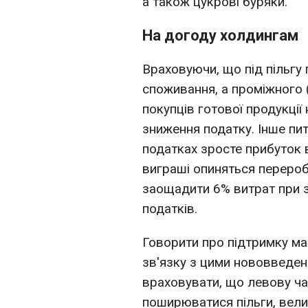
а також цукрові буряки.
На догоду холдингам
Враховуючи, що під пільгу 
споживання, а проміжного (
покупців готової продукції 
зниження податку. Інше пит
податках зросте прибуток в
виграші опиняться перероб
заощадити 6% витрат при з
податків.
Говорити про підтримку м
зв'язку з цими нововведен
враховувати, що левову час
поширюватися пільги, вели