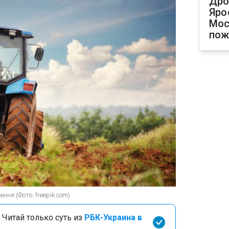
Дро
Яро
Мос
пож
ня (Фото: freepik.com)
 Читай только суть из
РБК-Украина в