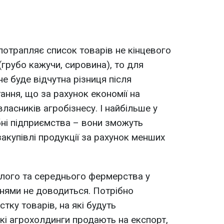
потрапляє список товарів не кінцевого
грубо кажучи, сировина), то для
не буде відчутна різниця після
ання, що за рахунок економії на
ласників агробізнесу. І найбільше у
ні підприємства – вони зможуть
акупівлі продукції за рахунок менших
алого та середнього фермерства у
нями не доводиться. Потрібно
тку товарів, на які будуть
кі агрохолдинги продають на експорт,