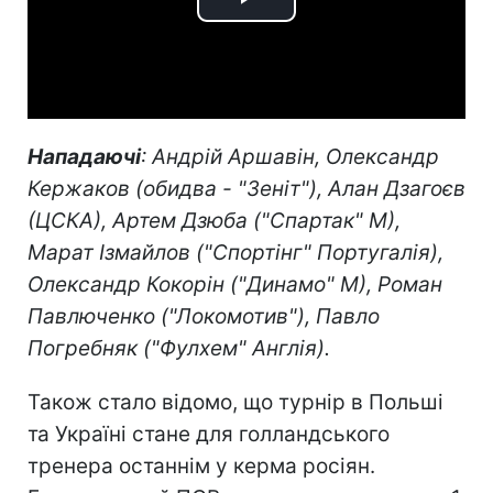
Play
Video
Нападаючі
: Андрій Аршавін, Олександр
Кержаков (обидва - "Зеніт"), Алан Дзагоєв
(ЦСКА), Артем Дзюба ("Спартак" М),
Марат Ізмайлов ("Спортінг" Португалія),
Олександр Кокорін ("Динамо" М), Роман
Павлюченко ("Локомотив"), Павло
Погребняк ("Фулхем" Англія).
Також стало відомо, що турнір в Польші
та Україні стане для голландського
тренера останнім у керма росіян.