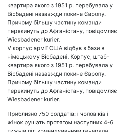
квартира якого з 1951 р. перебувала у
Вісбадені назавжди покине Європу.
Причому більшу частину команди
перекинуть до Афганістану, повідомляє
Wiesbadener kurier.
V корпус армії США відбув з бази в
німецькому Вісбадені. Корпус, штаб-
квартира якого з 1951 р. перебувала у
Вісбадені назавжди покине Європу.
Причому більшу частину команди
перекинуть до Афганістану, повідомляє
Wiesbadener kurier.
Приблизно 750 солдатів: і чоловіків і
жінок рушать протягом наступних 4-6
тижнів під командуванням генерала