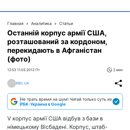
Главная
»
Аналитика
»
Статьи
Останній корпус армії США,
розташований за кордоном,
перекидають в Афганістан
(фото)
12:53 11.05.2012 Пт
2 мин
RBC.UA
Не трать время на шум! Читай только суть из
РБК-Украина в Google
V корпус армії США відбув з бази в
німецькому Вісбадені. Корпус, штаб-