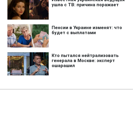
Главная
»
Аналитика
»
Статьи
МЕА: Нафтовидобуток у світі в
квітні виріс до 91 млн бар./день
12:46 11.05.2012 Пт
4 мин