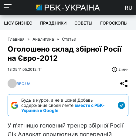
RU
ШОУ БИЗНЕС
ПРАЗДНИКИ
СОВЕТЫ
ГОРОСКОПЫ
Главная
»
Аналитика
»
Статьи
Оголошено склад збірної Росії
на Євро-2012
13:05 11.05.2012 Пт
2 мин
RBC.UA
Будь в курсе, а не в шоке! Добавь
содержание своей ленте
вместе с РБК-
Украина в Google
У п'ятницю головний тренер збірної Росії
Дік Адвокат оприлюднив попередній