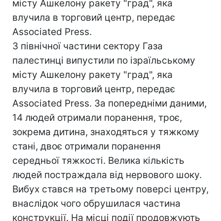
місту Ашкелону ракету "град", яка
влучила в торговий центр, передає
Associated Press.
З північної частини сектору Газа
палестинці випустили по ізраїльському
місту Ашкелону ракету "град", яка
влучила в торговий центр, передає
Associated Press. За попередніми даними,
14 людей отримали поранення, троє,
зокрема дитина, знаходяться у тяжкому
стані, двоє отримали поранення
середньої тяжкості. Велика кількість
людей постраждала від нервового шоку.
Вибух стався на третьому поверсі центру,
внаслідок чого обрушилася частина
конструкції. На місці події продовжують