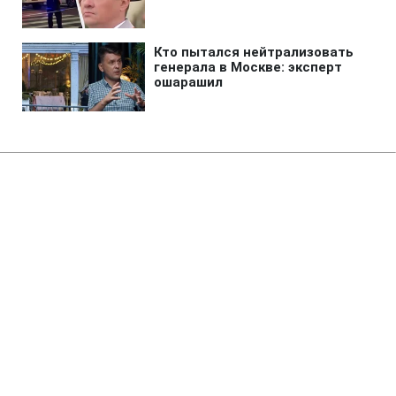
Главная
»
Аналитика
»
Статьи
Ю.Тимошенко: Уряд не має
наміру підпорядковувати силові
структури
20:28 14.05.2008 Ср
4 мин
RBC.UA
Не трать время на шум! Читай только суть из