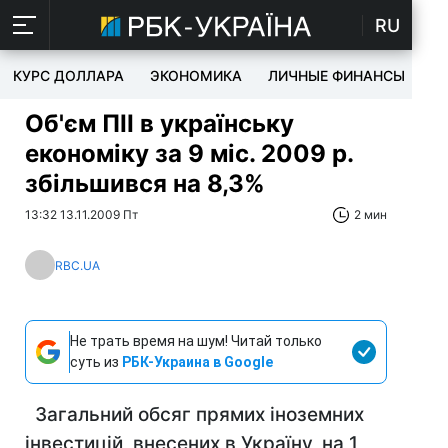
RU
КУРС ДОЛЛАРА
ЭКОНОМИКА
ЛИЧНЫЕ ФИНАНСЫ
T
Об'єм ПІІ в українську
економіку за 9 міс. 2009 р.
збільшився на 8,3%
13:32 13.11.2009 Пт
2 мин
RBC.UA
Не трать время на шум! Читай только
суть из
РБК-Украина в Google
Загальний обсяг прямих іноземних
інвестицій, внесених в Україну, на 1