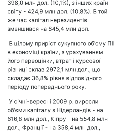
398,0 млн дол. (10,1%), з інших країн
світу - 424,9 млн дол. (10,8%). В той
же час капітал нерезидентів
зменшився на 845,4 млн дол.
В цілому приріст сукупного об'єму ПІІ
в економіці країни, з урахуванням
його переоцінки, втрат і курсової
різниці склав 2972,1 млн дол., що
складає 36,8% рівня відповідного
періоду попереднього року.
У січні-вересні 2009 р. виросли
об'єми капіталу з Нідерландів - на
616,8 млн дол., Кіпру - на 554,8 млн
дол., Франції - на 358,4 млн дол.,