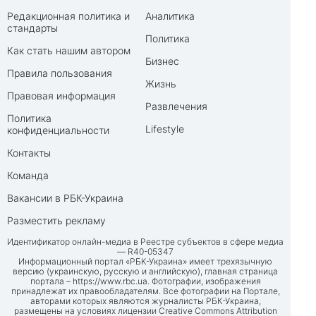
Редакционная политика и
Аналитика
стандарты
Политика
Как стать нашим автором
Бизнес
Правила пользования
Жизнь
Правовая информация
Развлечения
Политика
Lifestyle
конфиденциальности
Контакты
Команда
Вакансии в РБК-Украина
Разместить рекламу
Идентификатор онлайн-медиа в Реестре субъектов в сфере медиа
— R40-05347
Информационный портал «РБК-Украина» имеет трехязычную
версию (украинскую, русскую и английскую), главная страница
портала –
https://www.rbc.ua
. Фотографии, изображения
принадлежат их правообладателям. Все фотографии на Портале,
авторами которых являются журналисты РБК-Украина,
размещены на условиях лицензии Creative Commons Attribution