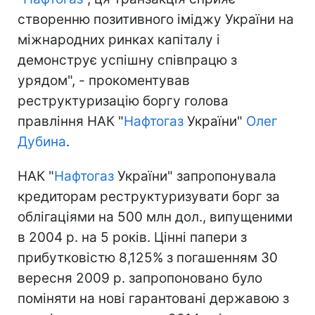
створенню позитивного іміджу України на
міжнародних ринках капіталу і
демонструє успішну співпрацю з
урядом", - прокоментував
реструктуризацію боргу голова
правління НАК "
Нафтогаз
України"
Олег
Дубина
.
НАК "
Нафтогаз
України" запропонувала
кредиторам реструктуризувати борг за
облігаціями на 500 млн дол., випущеними
в 2004 р. на 5 років. Цінні папери з
прибутковістю 8,125% з погашенням 30
вересня 2009 р. запропоновано було
поміняти на нові гарантовані державою з