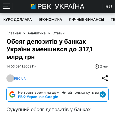
RU
КУРС ДОЛЛАРА
ЭКОНОМИКА
ЛИЧНЫЕ ФИНАНСЫ
T
Главная
»
Аналитика
»
Статьи
Обсяг депозитів у банках
України зменшився до 317,1
млрд грн
14:03 09.11.2009 Пн
2 мин
RBC.UA
Не трать время на шум! Читай только суть из
РБК-Украина в Google
Сукупний обсяг депозитів у банках