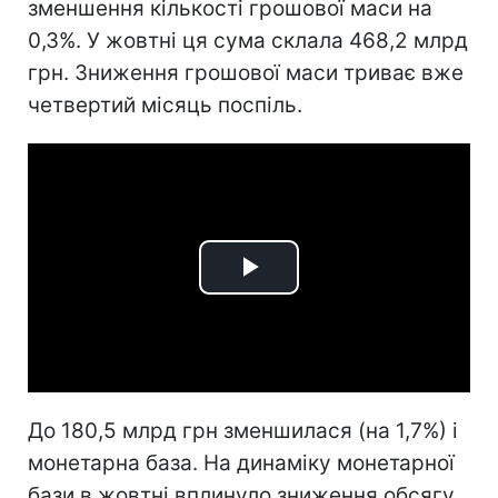
зменшення кількості грошової маси на
0,3%. У жовтні ця сума склала 468,2 млрд
грн. Зниження грошової маси триває вже
четвертий місяць поспіль.
Play
Video
До 180,5 млрд грн зменшилася (на 1,7%) і
монетарна база. На динаміку монетарної
бази в жовтні вплинуло зниження обсягу