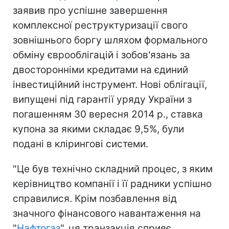
заявив про успішне завершення
комплексної реструктуризації свого
зовнішнього боргу шляхом формального
обміну єврооблігацій і зобов'язань за
двосторонніми кредитами на єдиний
інвестиційний інструмент. Нові облігації,
випущені під гарантії уряду України з
погашенням 30 вересня 2014 р., ставка
купона за якими складає 9,5%, були
подані в клірингові системи.
"Це був технічно складний процес, з яким
керівництво компанії і її радники успішно
справилися. Крім позбавлення від
значного фінансового навантаження на
"
Нафтогаз
", ця транзакція сприяє