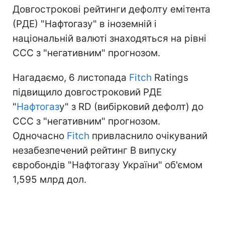
Довгострокові рейтинги дефолту емітента
(РДЕ) "Нафтогазу" в іноземній і
національній валюті знаходяться на рівні
CCC з "негативним" прогнозом.
Нагадаємо, 6 листопада
Fitch
Ratings
підвищило довгостроковий РДЕ
"
Нафтогаз
у" з RD (вибірковий дефолт) до
CCC з "негативним" прогнозом.
Одночасно
Fitch
привласнило очікуваний
незабезпечений рейтинг B випуску
євробондів "Нафтогазу України" об'ємом
1,595 млрд дол.