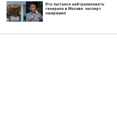
Главная
»
Аналитика
»
Статьи
На міжбанку подорожчала
європейська валюта
15:46 21.09.2010 Вт
2 мин
RBC.UA
Не трать время на шум! Читай только суть из
РБК-Украина в Google
За підсумками торгів на міжбанківському