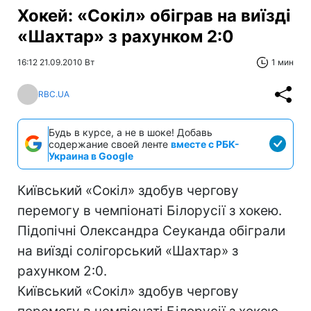
Хокей: «Сокіл» обіграв на виїзді
«Шахтар» з рахунком 2:0
16:12 21.09.2010 Вт
1 мин
RBC.UA
Будь в курсе, а не в шоке! Добавь
содержание своей ленте
вместе с РБК-
Украина в Google
Київський «Сокіл» здобув чергову
перемогу в чемпіонаті Білорусії з хокею.
Підопічні Олександра Сеуканда обіграли
на виїзді солігорський «Шахтар» з
рахунком 2:0.
Київський «Сокіл» здобув чергову