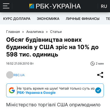
RU
КУРС ДОЛЛАРА
ЭКОНОМИКА
ЛИЧНЫЕ ФИНАНСЫ
T
Главная
»
Аналитика
»
Статьи
Обсяг будівництва нових
будинків у США зріс на 10% до
598 тис. одиниць
16:52 21.09.2010 Вт
2 мин
RBC.UA
Не трать время на шум! Читай только суть из
РБК-Украина в Google
Міністерство торгівлі США оприлюднило