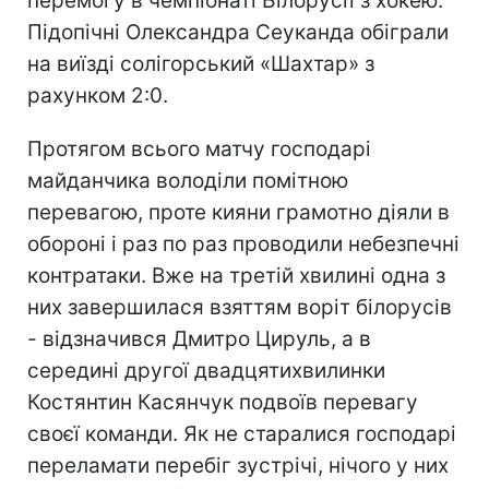
перемогу в чемпіонаті Білорусії з хокею.
Підопічні Олександра Сеуканда обіграли
на виїзді солігорський «Шахтар» з
рахунком 2:0.
Протягом всього матчу господарі
майданчика володіли помітною
перевагою, проте кияни грамотно діяли в
обороні і раз по раз проводили небезпечні
контратаки. Вже на третій хвилині одна з
них завершилася взяттям воріт білорусів
- відзначився Дмитро Цируль, а в
середині другої двадцятихвилинки
Костянтин Касянчук подвоїв перевагу
своєї команди. Як не старалися господарі
переламати перебіг зустрічі, нічого у них