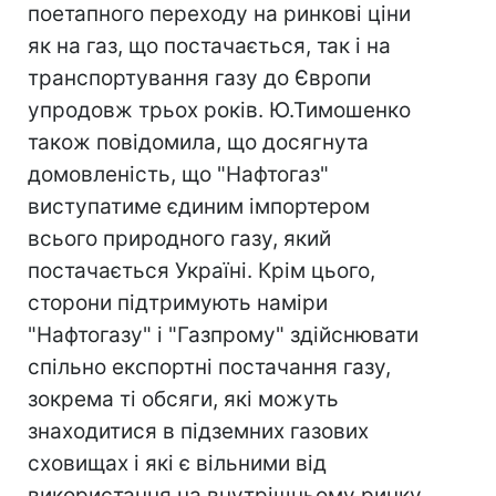
поетапного переходу на ринкові ціни
як на газ, що постачається, так і на
транспортування газу до Європи
упродовж трьох років. Ю.Тимошенко
також повідомила, що досягнута
домовленість, що "Нафтогаз"
виступатиме єдиним імпортером
всього природного газу, який
постачається Україні. Крім цього,
сторони підтримують наміри
"Нафтогазу" і "Газпрому" здійснювати
спільно експортні постачання газу,
зокрема ті обсяги, які можуть
знаходитися в підземних газових
сховищах і які є вільними від
використання на внутрішньому ринку