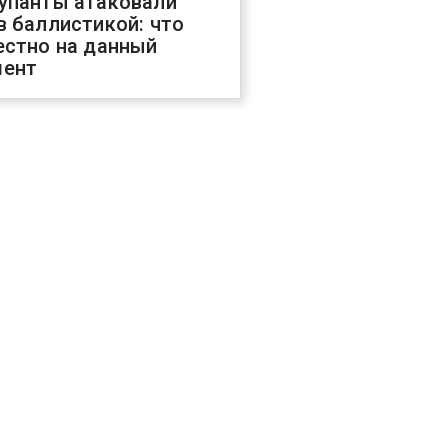
упанты атаковали
в баллистикой: что
естно на данный
ент