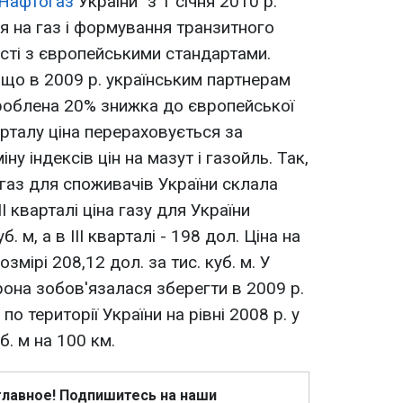
Нафтогаз
України" з 1 січня 2010 р.
я на газ і формування транзитного
ості з європейськими стандартами.
 що в 2009 р. українським партнерам
зроблена 20% знижка до європейської
рталу ціна перераховується за
у індексів цін на мазут і газойль. Так,
а газ для споживачів України склала
 II кварталі ціна газу для України
б. м, а в III кварталі - 198 дол. Ціна на
змірі 208,12 дол. за тис. куб. м. У
рона зобов'язалася зберегти в 2009 р.
о території України на рівні 2008 р. у
уб. м на 100 км.
главное! Подпишитесь на наши