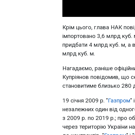
Крім цього, глава НАК пові
імпортовано 3,6 млрд куб. 
придбати 4 млрд куб. м, а 
млрд куб. м.
Нагадаємо, раніше офіційн
Купріянов повідомив, що се
становитиме близько 280 до
19 січня 2009 р. "
Газпром
" і
незалежних один від одного
з 2009 р. по 2019 р.; про 
через територію України на