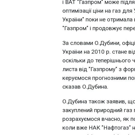
і ВАТ "Газпром" може підл
оптимізації ціни на газ для
України" поки не отримала 
"Газпром" і продовжує пере
За словами О.Дубини, офіці
України на 2010 р. стане ві
оскільки до теперішнього 
листа від "Газпрому" з фо
керуємося прогнозними пок
сказав О.Дубина.
О.Дубина також заявив, що
закуплений природний газ 
розрахуємося вчасно, як по
коли вже НАК "Нафтогаз" н