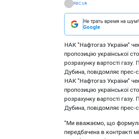
RBC.UA
Не трать время на шум!
Google
НАК "Нафтогаз України" чек
пропозицію української ст
розрахунку вартості газу.
Дубина, повідомляє прес-с
НАК "Нафтогаз України" чек
пропозицію української ст
розрахунку вартості газу.
Дубина, повідомляє прес-с
"Ми вважаємо, що формула 
передбачена в контракті м