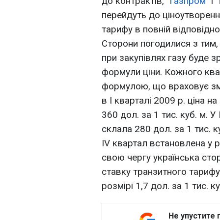
до контрактів, "
Газпром
" і "
перейдуть до ціноутворенн
тарифу в повній відповідн
Сторони погодилися з тим,
при закупівлях газу буде 
формули ціни. Кожного ква
формулою, що враховує змін
в I кварталі 2009 р. ціна н
360 дол. за 1 тис. куб. м. У
склала 280 дол. за 1 тис. ку
IV квартал встановлена у ро
свою чергу українська сто
ставку транзитного тарифу п
розмірі 1,7 дол. за 1 тис. к
Не упустите 