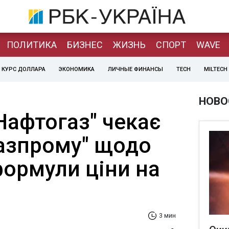
ПОЛИТИКА
БИЗНЕС
ЖИЗНЬ
СПОРТ
WAVE
КУРС ДОЛЛАРА
ЭКОНОМИКА
ЛИЧНЫЕ ФИНАНСЫ
TECH
MILTECH
НОВО
Нафтогаз" чекає
Газпрому" щодо
формули ціни на
3 мин