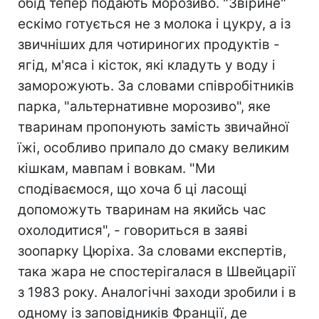
обід тепер подають морозиво. "Звірине"
ескімо готується не з молока і цукру, а із
звичніших для чотириногих продуктів -
ягід, м'яса і кісток, які кладуть у воду і
заморожують. За словами співробітників
парка, "альтернативне морозиво", яке
тваринам пропонують замість звичайної
їжі, особливо припало до смаку великим
кішкам, мавпам і вовкам. "Ми
сподіваємося, що хоча б ці ласощі
допоможуть тваринам на якийсь час
охолодитися", - говориться в заяві
зоопарку Цюріха. За словами експертів,
така жара не спостерігалася в Швейцарії
з 1983 року. Аналогічні заходи зробили і в
одному із заповідників Франції, де