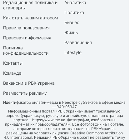
Редакционная политика и
Аналитика
стандарты
Политика
Как стать нашим автором
Бизнес
Правила пользования
Жизнь
Правовая информация
Развлечения
Политика
Lifestyle
конфиденциальности
Контакты
Команда
Вакансии в РБК-Украина
Разместить рекламу
Идентификатор онлайн-медиа в Реестре субъектов в сфере медиа
— R40-05347
Информационный портал «РБК-Украина» имеет трехязычную
версию (украинскую, русскую и английскую), главная страница
портала –
https://www.rbc.ua
. Фотографии, изображения
принадлежат их правообладателям. Все фотографии на Портале,
авторами которых являются журналисты РБК-Украина,
размещены на условиях лицензии Creative Commons Attribution
4.0 International. Редакция РБК-Украина может не разделять точку