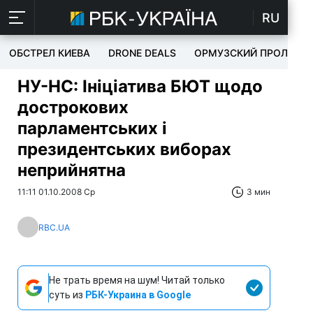
RU
ОБСТРЕЛ КИЕВА
DRONE DEALS
ОРМУЗСКИЙ ПРОЛИВ
НУ-НС: Ініціатива БЮТ щодо
дострокових
парламентських і
президентських виборах
неприйнятна
11:11 01.10.2008 Ср
3 мин
RBC.UA
Не трать время на шум! Читай только
суть из
РБК-Украина в Google