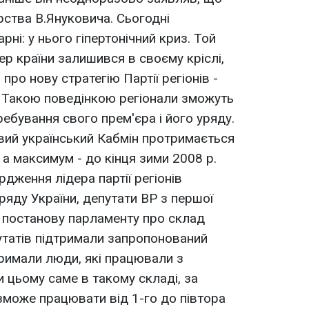
єрства В.Януковича. Сьогодні
рні: у нього гіпертонічний криз. Той
ер країни залишився в своєму кріслі,
 про нову стратегію Партії регіонів -
. Такою поведінкою регіонали зможуть
ебування свого прем'єра і його уряду.
вий український Кабмін протримається
, а максимум - до кінця зими 2008 р.
дження лідера партії регіонів
ряду України, депутати ВР з першої
 постанову парламенту про склад
утатів підтримали запропонований
римали люди, які працювали з
 цьому саме в такому складі, за
зможе працювати від 1-го до півтора