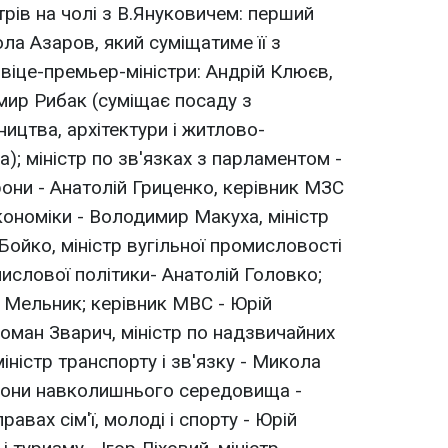
стрів на чолі з В.Януковичем: перший
ола Азаров, який суміщатиме її з
 віце-премьер-міністри: Андрій Клюєв,
мир Рибак (суміщає посаду з
ництва, архітектури і житлово-
; міністр по зв'язках з парламентом -
рони - Анатолій Гриценко, керівник МЗС
кономіки - Володимир Макуха, міністр
 Бойко, міністр вугільної промисловості
омислової політики- Анатолій Головко;
й Мельник; керівник МВС - Юрій
 Роман Зварич, міністр по надзвичайних
міністр транспорту і зв'язку - Микола
орони навколишнього середовища -
равах сім'ї, молоді і спорту - Юрій