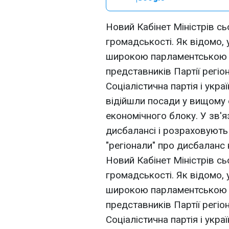
Новий Кабінет Міністрів с
громадськості. Як відомо,
широкою парламентською ко
представників Партії регіон
Соціалістична партія і укра
відійшли посади у вищому 
економічного блоку. У зв'я
дисбалансі і розраховують
"регіонали" про дисбаланс н
Новий Кабінет Міністрів с
громадськості. Як відомо,
широкою парламентською ко
представників Партії регіон
Соціалістична партія і укра