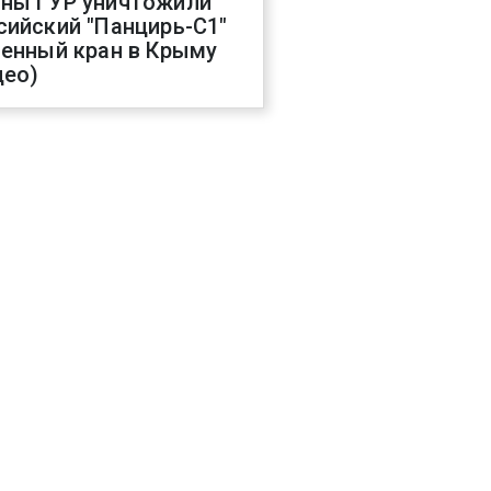
ны ГУР уничтожили
сийский "Панцирь-С1"
оенный кран в Крыму
део)