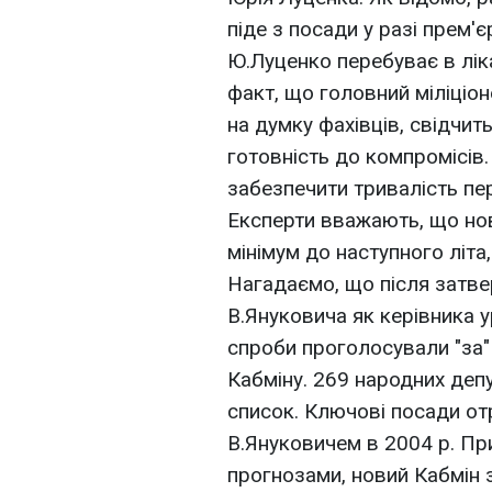
піде з посади у разі прем'
Ю.Луценко перебуває в ліка
факт, що головний міліціон
на думку фахівців, свідчить
готовність до компромісів
забезпечити тривалість пер
Експерти вважають, що но
мінімум до наступного літа
Нагадаємо, що після затвер
В.Януковича як керівника у
спроби проголосували "за"
Кабміну. 269 народних деп
список. Ключові посади от
В.Януковичем в 2004 р. При
прогнозами, новий Кабмін 