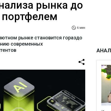
анализа рынка до
 портфелем
6 мин
лютном рынке становится гораздо
ению современных
стентов
АНАЛ