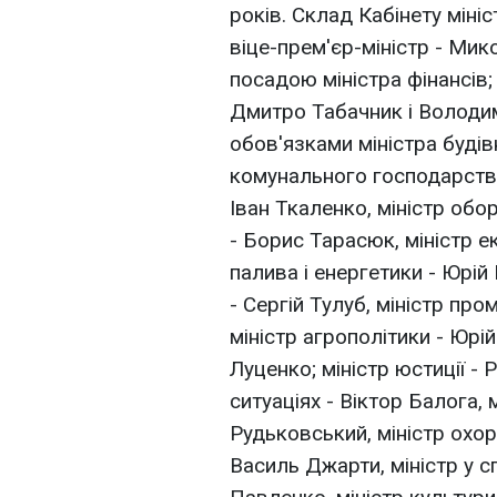
років. Склад Кабінету міні
віце-прем'єр-міністр - Мик
посадою міністра фінансів;
Дмитро Табачник і Володи
обов'язками міністра будів
комунального господарства)
Іван Ткаленко, міністр обо
- Борис Тарасюк, міністр е
палива і енергетики - Юрій
- Сергій Тулуб, міністр пр
міністр агрополітики - Юрі
Луценко; міністр юстиції -
ситуаціях - Віктор Балога, 
Рудьковський, міністр ох
Василь Джарти, міністр у сп