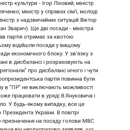
ністр культури - Ігор Ліховий; міністр
ченко; міністр у справах сім'ї, молоді
іністр з надзвичайних ситуацій Віктор
ман Зварич). Ще дві посади - міністра
ав партія отримає за квотою
ьому відійшли посади у вищому
сади економічного блоку. У зв'язку з
ані в дисбалансі і розраховують на
регіонали" про дисбаланс нічого і чути
пропрезидентська партія повинна бути
му в "ПР" не виключають можливості
може працювати в уряді В.Януковича і
ло. У будь-якому випадку, все це
 Президента України. В повітрі
о призначення на посаду голови МВС
раніше він неодноразово заявляв, що