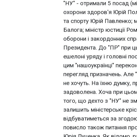
"НУ" - отримали 5 посад (мі
охорони здоров'я Юрій Поля
та спорту Юрій Павленко; м
Балога; міністр юстиції Ро
оборони і закордонних спр
Президента. До "ПР" при ц
ешелоні уряду і головні по
цим "нашоукраїнці" перекон
перегляд призначень. Але "
не хочуть. На їхню думку, 
задоволена. Хоча при цьо
того, що дехто з "НУ" не з
залишить міністерське кріс
відбуватиметься за згодою
повисло також питання пр
Юрія Луценка. Як відомо, 