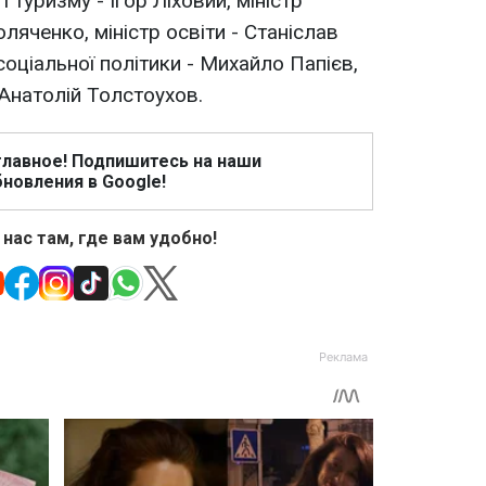
і туризму - Ігор Ліховий, міністр
ляченко, міністр освіти - Станіслав
 соціальної політики - Михайло Папієв,
- Анатолій Толстоухов.
главное! Подпишитесь на наши
новления в Google!
 нас там, где вам удобно!