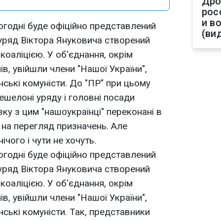
Дро
рос
и в
ьогодні буде офіційно представлений
(ви
 уряд Віктора Януковича створений
аліцією. У об'єднання, окрім
ів, увійшли члени "Нашої України",
їнські комуністи. До "ПР" при цьому
ешелоні уряду і головні посади
зку з цим "нашоукраїнці" переконані в
 на перегляд призначень. Але
ічого і чути не хочуть.
ьогодні буде офіційно представлений
 уряд Віктора Януковича створений
аліцією. У об'єднання, окрім
ів, увійшли члени "Нашої України",
їнські комуністи. Так, представники