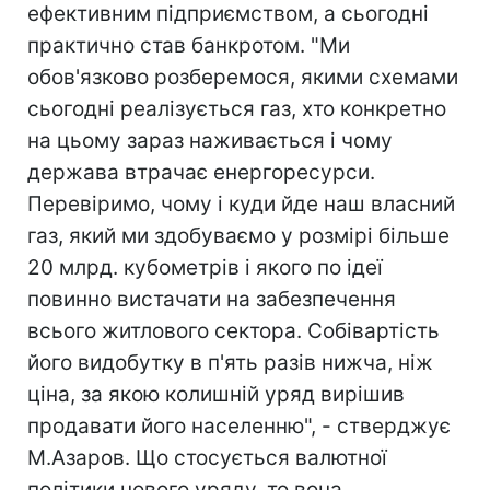
ефективним підприємством, а сьогодні
практично став банкротом. "Ми
обов'язково розберемося, якими схемами
сьогодні реалізується газ, хто конкретно
на цьому зараз наживається і чому
держава втрачає енергоресурси.
Перевіримо, чому і куди йде наш власний
газ, який ми здобуваємо у розмірі більше
20 млрд. кубометрів і якого по ідеї
повинно вистачати на забезпечення
всього житлового сектора. Собівартість
його видобутку в п'ять разів нижча, ніж
ціна, за якою колишній уряд вирішив
продавати його населенню", - стверджує
М.Азаров. Що стосується валютної
політики нового уряду, то вона