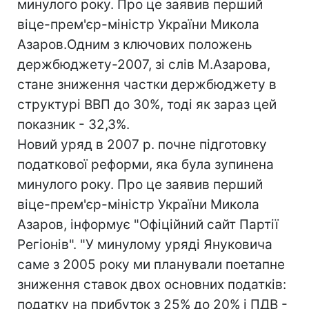
минулого року. Про це заявив перший
віце-прем'єр-міністр України Микола
Азаров.Одним з ключових положень
держбюджету-2007, зі слів М.Азарова,
стане зниження частки держбюджету в
структурі ВВП до 30%, тоді як зараз цей
показник - 32,3%.
Новий уряд в 2007 р. почне підготовку
податкової реформи, яка була зупинена
минулого року. Про це заявив перший
віце-прем'єр-міністр України Микола
Азаров, інформує "Офіційний сайт Партії
Регіонів". "У минулому уряді Януковича
саме з 2005 року ми планували поетапне
зниження ставок двох основних податків:
податку на прибуток з 25% до 20% і ПДВ -