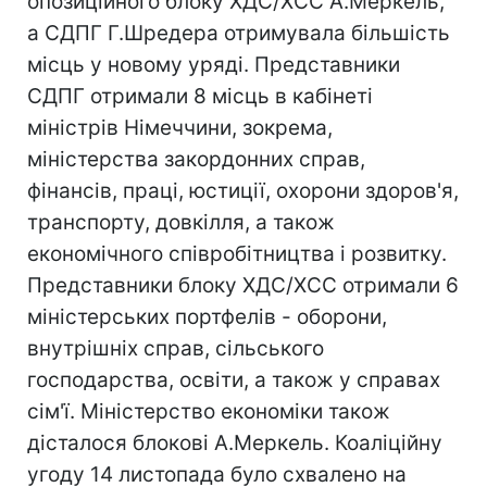
опозиційного блоку ХДС/ХСС А.Меркель,
а СДПГ Г.Шредера отримувала більшість
місць у новому уряді. Представники
СДПГ отримали 8 місць в кабінеті
міністрів Німеччини, зокрема,
міністерства закордонних справ,
фінансів, праці, юстиції, охорони здоров'я,
транспорту, довкілля, а також
економічного співробітництва і розвитку.
Представники блоку ХДС/ХСС отримали 6
міністерських портфелів - оборони,
внутрішніх справ, сільського
господарства, освіти, а також у справах
сім'ї. Міністерство економіки також
дісталося блокові А.Меркель. Коаліційну
угоду 14 листопада було схвалено на