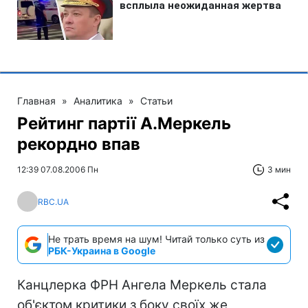
Главная
»
Аналитика
»
Статьи
Рейтинг партії А.Меркель
рекордно впав
12:39 07.08.2006 Пн
3 мин
RBC.UA
Не трать время на шум! Читай только суть из
РБК-Украина в Google
Канцлерка ФРН Ангела Меркель стала
об'єктом критики з боку своїх же