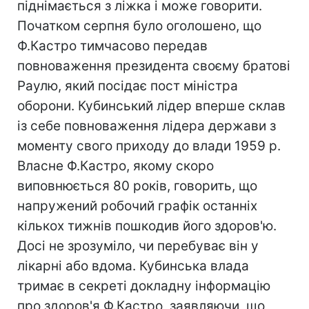
піднімається з ліжка і може говорити.
Початком серпня було оголошено, що
Ф.Кастро тимчасово передав
повноваження президента своєму братові
Раулю, який посідає пост міністра
оборони. Кубинський лідер вперше склав
із себе повноваження лідера держави з
моменту свого приходу до влади 1959 р.
Власне Ф.Кастро, якому скоро
виповнюється 80 років, говорить, що
напружений робочий графік останніх
кількох тижнів пошкодив його здоров'ю.
Досі не зрозуміло, чи перебуває він у
лікарні або вдома. Кубинська влада
тримає в секреті докладну інформацію
про здоров'я Ф.Кастро, заявляючи, що