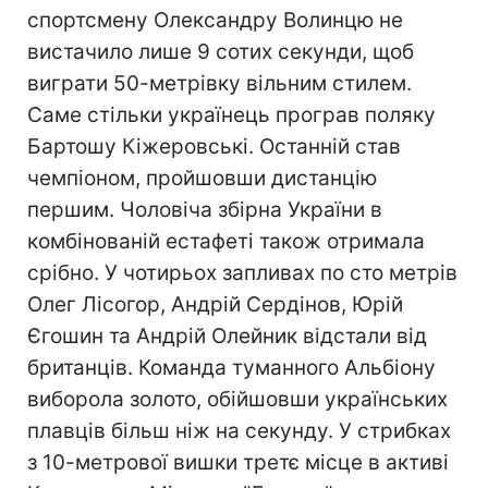
спортсмену Олександру Волинцю не
вистачило лише 9 сотих секунди, щоб
виграти 50-метрівку вільним стилем.
Саме стільки українець програв поляку
Бартошу Кіжеровські. Останній став
чемпіоном, пройшовши дистанцію
першим. Чоловіча збірна України в
комбінованій естафеті також отримала
срібно. У чотирьох запливах по сто метрів
Олег Лісогор, Андрій Сердінов, Юрій
Єгошин та Андрій Олейник відстали від
британців. Команда туманного Альбіону
виборола золото, обійшовши українських
плавців більш ніж на секунду. У стрибках
з 10-метрової вишки третє місце в активі