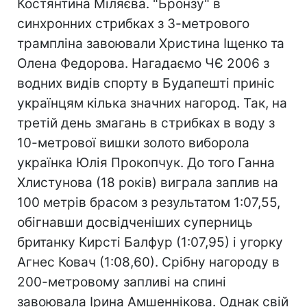
Костянтина Міляєва. "Бронзу" в
синхронних стрибках з 3-метрового
трампліна завоювали Христина Іщенко та
Олена Федорова. Нагадаємо ЧЄ 2006 з
водних видів спорту в Будапешті приніс
українцям кілька значних нагород. Так, на
третій день змагань в стрибках в воду з
10-метрової вишки золото виборола
українка Юлія Прокопчук. До того Ганна
Хлистунова (18 років) виграла заплив на
100 метрів брасом з результатом 1:07,55,
обігнавши досвідченіших суперниць
британку Кирсті Балфур (1:07,95) і угорку
Агнес Ковач (1:08,60). Срібну нагороду в
200-метровому запливі на спині
завоювала Ірина Амшеннікова. Однак свій