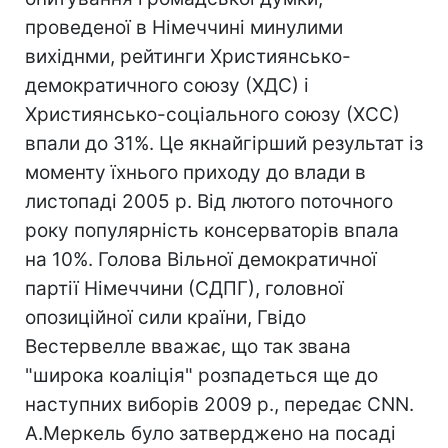
проведеної в Німеччині минулими
вихіднми, рейтинги Християнсько-
демократичного союзу (ХДС) і
Християнсько-соціального союзу (ХСС)
впали до 31%. Це якнайгірший результат із
моменту їхнього приходу до влади в
листопаді 2005 р. Від лютого поточного
року популярність консерваторів впала
на 10%. Голова Вільної демократичної
партії Німеччини (СДПГ), головної
опозиційної сили країни, Гвідо
Вестервелле вважає, що так звана
"широка коаліція" розпадеться ще до
наступних виборів 2009 р., передає CNN.
А.Меркель було затверджено на посаді