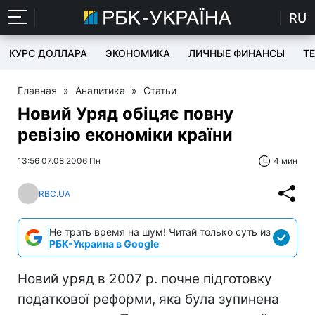
RU
КУРС ДОЛЛАРА
ЭКОНОМИКА
ЛИЧНЫЕ ФИНАНСЫ
T
Главная
»
Аналитика
»
Статьи
Новий Уряд обіцяє повну
ревізію економіки країни
13:56 07.08.2006 Пн
4 мин
RBC.UA
Не трать время на шум! Читай только суть из
РБК-Украина в Google
Новий уряд в 2007 р. почне підготовку
податкової реформи, яка була зупинена