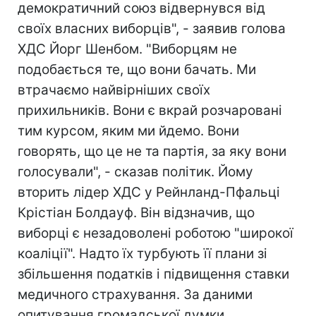
демократичний союз відвернувся від
своїх власних виборців", - заявив голова
ХДС Йорг Шенбом. "Виборцям не
подобається те, що вони бачать. Ми
втрачаємо найвірніших своїх
прихильників. Вони є вкрай розчаровані
тим курсом, яким ми йдемо. Вони
говорять, що це не та партія, за яку вони
голосували", - сказав політик. Йому
вторить лідер ХДС у Рейнланд-Пфальці
Крістіан Болдауф. Він відзначив, що
виборці є незадоволені роботою "широкої
коаліції". Надто їх турбують її плани зі
збільшення податків і підвищення ставки
медичного страхування. За даними
опитування громадської думки,