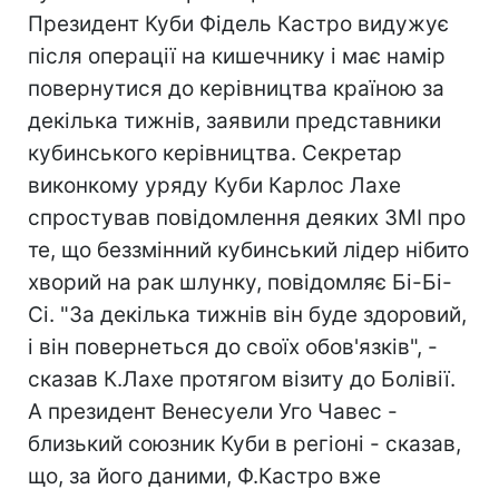
Президент Куби Фідель Кастро видужує
після операції на кишечнику і має намір
повернутися до керівництва країною за
декілька тижнів, заявили представники
кубинського керівництва. Секретар
виконкому уряду Куби Карлос Лахе
спростував повідомлення деяких ЗМІ про
те, що беззмінний кубинський лідер нібито
хворий на рак шлунку, повідомляє Бі-Бі-
Сі. "За декілька тижнів він буде здоровий,
і він повернеться до своїх обов'язків", -
сказав К.Лахе протягом візиту до Болівії.
А президент Венесуели Уго Чавес -
близький союзник Куби в регіоні - сказав,
що, за його даними, Ф.Кастро вже