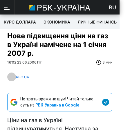
RU
КУРС ДОЛЛАРА
ЭКОНОМИКА
ЛИЧНЫЕ ФИНАНСЫ
T
Нове підвищення ціни на газ
в Україні намічене на 1 січня
2007 р.
16:02 23.06.2006 Пт
3 мин
RBC.UA
Не трать время на шум! Читай только
суть из
РБК-Украина в Google
Ціни на газ в Україні
підвищуватимуться. Наступна за