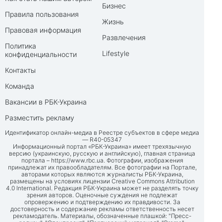
Бизнес
Правила пользования
Жизнь
Правовая информация
Развлечения
Политика
Lifestyle
конфиденциальности
Контакты
Команда
Вакансии в РБК-Украина
Разместить рекламу
Идентификатор онлайн-медиа в Реестре субъектов в сфере медиа
— R40-05347
Информационный портал «РБК-Украина» имеет трехязычную
версию (украинскую, русскую и английскую), главная страница
портала –
https://www.rbc.ua
. Фотографии, изображения
принадлежат их правообладателям. Все фотографии на Портале,
авторами которых являются журналисты РБК-Украина,
размещены на условиях лицензии Creative Commons Attribution
4.0 International. Редакция РБК-Украина может не разделять точку
зрения авторов. Оценочные суждения не подлежат
опровержению и подтверждению их правдивости. За
достоверность и содержание рекламы ответственность несет
рекламодатель. Материалы, обозначенные плашкой: "Пресс-