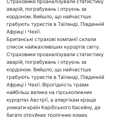
Страховики проаналізували статистику
аварій, пограбувань і отруєнь за
кордоном. Вийшло, що найчастіше
грабують туристів в Таїланді, Південній
Африці і Чехії.
Британські страхові компанії склали
список найжахливіших курортів світу.
Страховики проаналізували статистику
аварій, пограбувань і отруєнь за
кордоном. Вийшло, що найчастіше
грабують туристів в Таїланді, Південній
Африці і Чехії. Вірогідність травм
найбільш велика на гірськолижних
курортах Австрії, а алергікам краще
уникати країн Карібського басейну, де
багато отруйних тропічних комах.