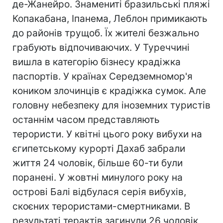
де-Жанейро. Знамениті бразильські пляжі
Копакабана, Іпанема, Леблон примикають
до районів трущоб. Їх жителі безжально
грабують відпочиваючих. У Туреччині
вишла в категорію бізнесу крадіжка
паспортів. У країнах Середземномор'я
коником злочинців є крадіжка сумок. Але
головну небезпеку для іноземних туристів
останнім часом представляють
терористи. У квітні цього року вибухи на
єгипетському курорті Дахаб забрали
життя 24 чоловік, більше 60-ти були
поранені. У жовтні минулого року на
острові Балі відбулася серія вибухів,
скоєних терористами-смертниками. В
результаті терактів загинули 26 чоловік,