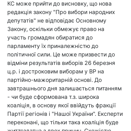
КС може прийти до висновку, що нова
редакція закону "Про вибори народних
депутатів" не відповідає Основному
Закону, оскільки обмежує право на
участь громадян обиратися до
парламенту їх приналежністю до
політичної сили. Це може призвести до
відміни результатів виборів 26 березня
ц.р. і достроковим виборам у ВР на
партійно-мажоритарній основі. До
завтрашнього дня залишається питанням
- чи буде сформована т.з. широка
коаліція, в основу якої ввійдуть фракції
Партії регіонів і "Нашої України". Експерти
переконані, що тільки така коаліція буде
життєздатна з двох причин. Схожістю