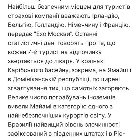
Найбільш безпечним місцем для туристів
страхові компанії вважають Ірландію,
Бельгію, Голландію, Німеччину і Францію,
передає "Ехо Москви". Останні
статистичні дані говорять про те, що
кожен 7-й турист на відпочинку
звертається до лікаря. У країнах
Карібського басейну, зокрема, на Ямайці і
в Домініканській республіці, поширені
згвалтування тих, що самотніх загоряють.
Велике число пограбувань іноземців
вивели Майамі в категорію одного з
найнебезпечніших курортів світу. У
Бразилії найвищий рівень злочинності
зафіксований в південних штатах і в Ріо-