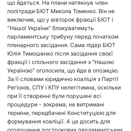
що йдеться. На плани натякнув член
політради БЮТ Микола Томенко. Він не
виключив, що у вівторок фракції БЮТ і
"Нашої України" блокуватимуть
парламентську трибуну перед початком
пленарного засідання. Сама лідер БЮТ
Юлія Тимошенко після засідання своєї
фракції і спільного засідання з "Нашою
Україною" оголосила, що йде в опозицію.
За її словами юридично коаліція з Партії
Регіонів, СПУ і КПУ нелегітимна, оскільки
при її створенні були порушені всі
процедури - зокрема, не витримані
терміни, передбачені Конституцією для
формування коаліції. А це досить для
оголошення дострокових парламентських