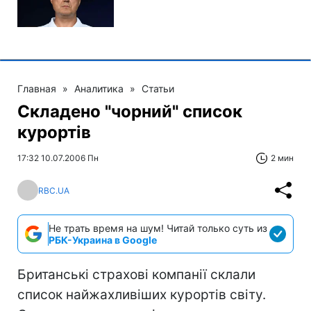
Главная
»
Аналитика
»
Статьи
Складено "чорний" список
курортів
17:32 10.07.2006 Пн
2 мин
RBC.UA
Не трать время на шум! Читай только суть из
РБК-Украина в Google
Британські страхові компанії склали
список найжахливіших курортів світу.