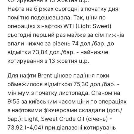
котирування з 13 жовтня ц.р.
Нафта на біржах сьогодні з початку дня
помітно подешевшала. Так, ціни по
операціях з нафтою WTI (Light Sweet)
сьогодні перший раз майже за сім тижнів
впали нижче за рівень 74 дол./бар. до
відмітки 73,84 дол./бар. - найнижче
котирування з 13 жовтня ц.р.
Для нафти Brent цінове падіння поки
обмежилося відміткою 75,30 дол./бар. -
мінімум з початку листопада. Станом на
9:55 за київським часом ціни по операціях
з нафтовими ф'ючерсами складали (дол./
бар.): Light, Sweet Crude Oil (січень) -
73,92 (-4,04) при діапазоні котирувань