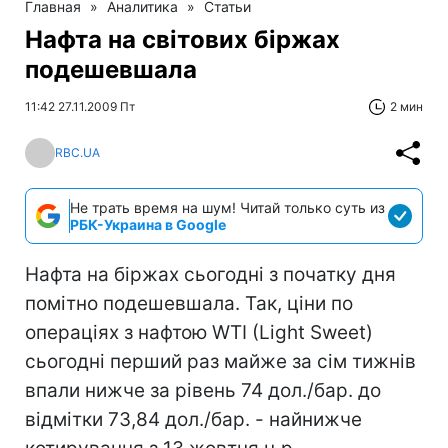
Главная
»
Аналитика
»
Статьи
Нафта на світових біржах
подешевшала
11:42 27.11.2009 Пт
2 мин
RBC.UA
Не трать время на шум! Читай только суть из
РБК-Украина в Google
Нафта на біржах сьогодні з початку дня
помітно подешевшала. Так, ціни по
операціях з нафтою WTI (Light Sweet)
сьогодні перший раз майже за сім тижнів
впали нижче за рівень 74 дол./бар. до
відмітки 73,84 дол./бар. - найнижче