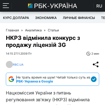
RU
КУРС ДОЛЛАРА
ЭКОНОМИКА
ЛИЧНЫЕ ФИНАНСЫ
T
Главная
»
Аналитика
»
Статьи
НКРЗ відмінила конкурс з
продажу ліцензій 3G
14:15 27.11.2009 Пт
2 мин
RBC.UA
Не трать время на шум! Читай только суть из
РБК-Украина в Google
Нацкоміссия України з питань
регулювання зв'язку (НКРЗ) відмінила