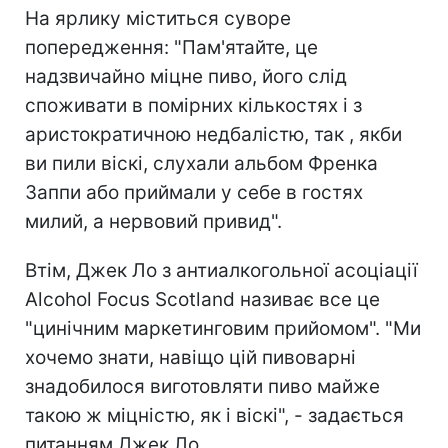
На ярлику міститься суворе
попередження: "Пам'ятайте, це
надзвичайно міцне пиво, його слід
споживати в помірних кількостях і з
аристократичною недбалістю, так , якби
ви пили віскі, слухали альбом Френка
Заппи або приймали у себе в гостях
милий, а нервовий привид".
Втім, Джек Ло з антиалкогольної асоціації
Alcohol Focus Scotland називає все це
"цинічним маркетинговим прийомом". "Ми
хочемо знати, навіщо цій пивоварні
знадобилося виготовляти пиво майже
такою ж міцністю, як і віскі", - задається
питанням Джек Ло.