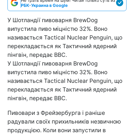
Не трать время на шум! Читай только суть из
РБК-Украина в Google
У Шотландії пивоварня BrewDog
випустила пиво міцністю 32%. Воно
називається Tactical Nuclear Penguin, що
перекладається як Тактичний ядерний
пінгвін, передає ВВС.
У Шотландії пивоварня BrewDog
випустила пиво міцністю 32%. Воно
називається Tactical Nuclear Penguin, що
перекладається як Тактичний ядерний
пінгвін, передає ВВС.
Пивовари з Фрейзербурга і раніше
радували своїх прихильників незвичною
продукцією. Коли вони запустили в