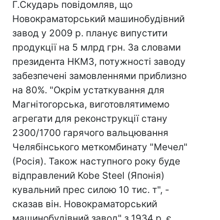
Г.Скударь повідомляв, що
Новокраматорський машинобудівний
завод у 2009 р. планує випустити
продукції на 5 млрд грн. За словами
президента НКМЗ, потужності заводу
забезпечені замовленнями приблизно
на 80%. "Окрім устаткування для
Магнітогорська, виготовлятимемо
агрегати для реконструкції стану
2300/1700 гарячого вальцювання
Челябінського меткомбинату "Мечел"
(Росія). Також наступного року буде
відправлений Kobe Steel (Японія)
кувальний прес силою 10 тис. т", -
сказав він. Новокраматорський
машинобудівний завод" з 1934 р. є