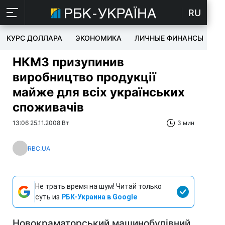
RU
КУРС ДОЛЛАРА
ЭКОНОМИКА
ЛИЧНЫЕ ФИНАНСЫ
T
НКМЗ призупинив
виробництво продукції
майже для всіх українських
споживачів
13:06 25.11.2008 Вт
3 мин
RBC.UA
Не трать время на шум! Читай только
суть из
РБК-Украина в Google
Новокраматорський машинобудівний