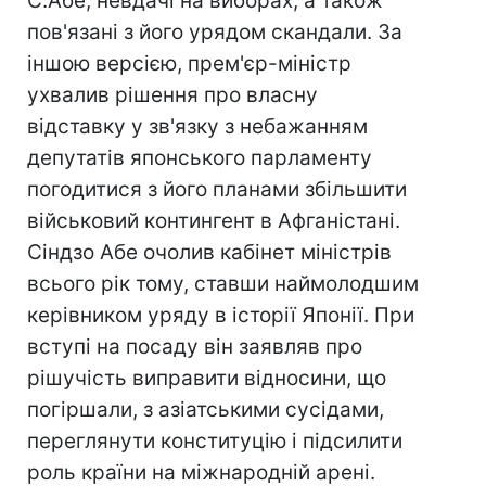
С.Абе, невдачі на виборах, а також
пов'язані з його урядом скандали. За
іншою версією, прем'єр-міністр
ухвалив рішення про власну
відставку у зв'язку з небажанням
депутатів японського парламенту
погодитися з його планами збільшити
військовий контингент в Афганістані.
Сіндзо Абе очолив кабінет міністрів
всього рік тому, ставши наймолодшим
керівником уряду в історії Японії. При
вступі на посаду він заявляв про
рішучість виправити відносини, що
погіршали, з азіатськими сусідами,
переглянути конституцію і підсилити
роль країни на міжнародній арені.