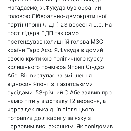
Нагадаємо, Я.Фукуда був обраний
головою Ліберально-демократичної
партії Японії (ЛДП) 23 вересня ц.р. На
пост лідера ЛДП так само
претендував колишній голова МЗС
країни Таро Асо. Я.Фукуда відомий
своєю критикою політичного курсу
колишнього прем'єра Японії Сіндзо
Абе. Він виступає за зміцнення
відносин Японії з її азіатськими
сусідами. 53-річний С.Абе заявив про
намір піти у відставку 12 вересня, а
через декілька днів після цього
потрапив до лікарні у зв'язку з
нервовим виснаженням. Як повідомив