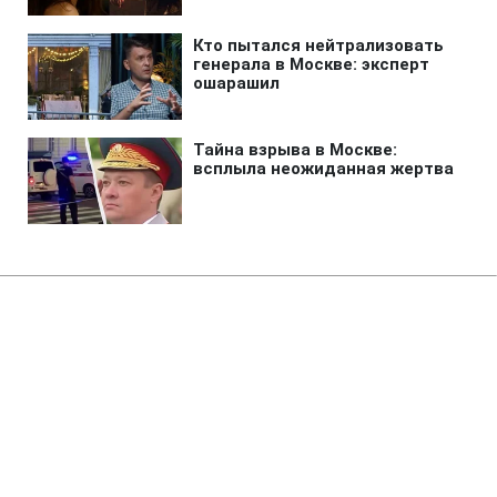
Главная
»
Аналитика
»
Статьи
КМДА просить суд заборонити
політичні акції в центрі Києва
07:00 25.09.2007 Вт
2 мин
RBC.UA