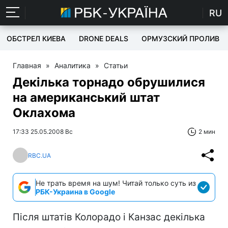
RU
ОБСТРЕЛ КИЕВА
DRONE DEALS
ОРМУЗСКИЙ ПРОЛИВ
Главная
»
Аналитика
»
Статьи
Декілька торнадо обрушилися
на американський штат
Оклахома
17:33 25.05.2008 Вс
2 мин
RBC.UA
Не трать время на шум! Читай только суть из
РБК-Украина в Google
Після штатів Колорадо і Канзас декілька