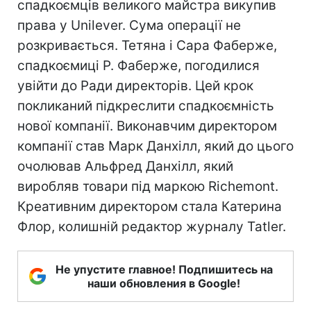
спадкоємців великого майстра викупив
права у Unilever. Сума операції не
розкривається. Тетяна і Сара Фаберже,
спадкоємиці Р. Фаберже, погодилися
увійти до Ради директорів. Цей крок
покликаний підкреслити спадкоємність
нової компанії. Виконавчим директором
компанії став Марк Данхілл, який до цього
очолював Альфред Данхілл, який
виробляв товари під маркою Richemont.
Креативним директором стала Катерина
Флор, колишній редактор журналу Tatler.
Не упустите главное! Подпишитесь на
наши обновления в Google!