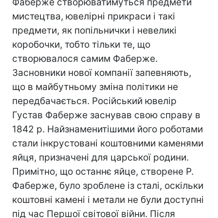
Фаберже створюватимуться предмети
мистецтва, ювелірні прикраси і такі
предмети, як попільнички і невеликі
коробочки, тобто тільки те, що
створювалося самим Фаберже.
Засновники нової компанії запевняють,
що в майбутньому зміна політики не
передбачається. Російський ювелір
Густав Фаберже заснував свою справу в
1842 р. Найзнаменитішими його роботами
стали інкрустовані коштовними каменями
яйця, призначені для царської родини.
Примітно, що останнє яйце, створене Р.
Фаберже, було зроблене із сталі, оскільки
коштовні камені і метали не були доступні
під час Першої світової війни. Після