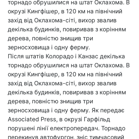
торнадо обрушилися на штат Оклахома. В
окрузі Кингфішер, в 120 км на північний
захід від Оклахома-сіті, вихор звалив
декілька будинків, повиривав з корінням
дерева, повністю знищив три
зерносховища і одну ферму.
Після штатів Колорадо і Канзас декілька
торнадо обрушилися на штат Оклахома. В
окрузі Кингфішер, в 120 км на північний
захід від Оклахома-сіті, вихор звалив
декілька будинків, повиривав з корінням
дерева, повністю знищив три
зерносховища і одну ферму. Як передає
Associated Press, в окрузі Гарфільд
порушені лінії електропередач. Торнадо
перекинув автофургон, зніс тимчасовий