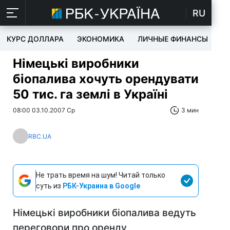
RU
КУРС ДОЛЛАРА
ЭКОНОМИКА
ЛИЧНЫЕ ФИНАНСЫ
T
Німецькі виробники
біопалива хочуть орендувати
50 тис. га землі в Україні
08:00 03.10.2007 Ср
3 мин
RBC.UA
Не трать время на шум! Читай только
суть из
РБК-Украина в Google
Німецькі виробники біопалива ведуть
переговори про оренду