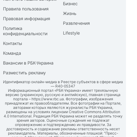
Бизнес
Правила пользования
Жизнь
Правовая информация
Развлечения
Политика
Lifestyle
конфиденциальности
Контакты
Команда
Вакансии в РБК-Украина
Разместить рекламу
Идентификатор онлайн-медиа в Реестре субъектов в сфере медиа
— R40-05347
Информационный портал «РБК-Украина» имеет трехязычную
версию (украинскую, русскую и английскую), главная страница
портала –
https://www.rbc.ua
. Фотографии, изображения
принадлежат их правообладателям. Все фотографии на Портале,
авторами которых являются журналисты РБК-Украина,
размещены на условиях лицензии Creative Commons Attribution
4.0 International. Редакция РБК-Украина может не разделять точку
зрения авторов. Оценочные суждения не подлежат
опровержению и подтверждению их правдивости. За
достоверность и содержание рекламы ответственность несет
рекламодатель. Материалы, обозначенные плашкой: "Пресс-