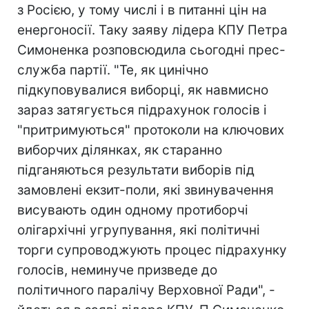
з Росією, у тому числі і в питанні цін на
енергоносії. Таку заяву лідера КПУ Петра
Симоненка розповсюдила сьогодні прес-
служба партії. "Те, як цинічно
підкуповувалися виборці, як навмисно
зараз затягується підрахунок голосів і
"притримуються" протоколи на ключових
виборчих ділянках, як старанно
підганяються результати виборів під
замовлені екзит-поли, які звинувачення
висувають один одному протиборчі
олігархічні угрупування, які політичні
торги супроводжують процес підрахунку
голосів, неминуче призведе до
політичного паралічу Верховної Ради", -