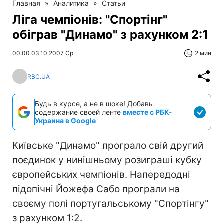
Главная
»
Аналитика
»
Статьи
Ліга чемпіонів: "Спортінг"
обіграв "Динамо" з рахунком 2:1
00:00 03.10.2007 Ср
2 мин
RBC.UA
Будь в курсе, а не в шоке! Добавь
содержание своей ленте
вместе с РБК-
Украина в Google
Київське "Динамо" програло свій другий
поєдинок у нинішньому розиграші кубку
європейських чемпіонів. Напередодні
підопічні Йожефа Сабо програли на
своєму полі португальському "Спортінгу"
з рахунком 1:2.