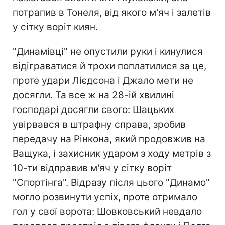
потрапив в Тонеля, від якого м'яч і залетів
у сітку воріт киян.
"Динамівці" не опустили руки і кинулися
відіграватися й трохи поплатилися за це,
проте удари Лієдсона і Джало мети не
досягли. Та все ж на 28-ій хвилині
господарі досягли свого: Шацьких
увірвався в штрафну справа, зробив
передачу на Рінкона, який продовжив на
Ващука, і захисник ударом з ходу метрів з
10-ти відправив м'яч у сітку воріт
"Спортінга". Відразу після цього "Динамо"
могло розвинути успіх, проте отримало
гол у свої ворота: Шовковський невдало