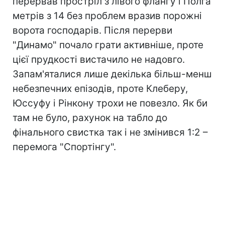
перервав простріл з лівого флангу і Полга
метрів з 14 без проблем вразив порожні
ворота господарів. Після перерви
"Динамо" почало грати активніше, проте
цієї прудкості вистачило не надовго.
Запам'яталися лише декілька більш-менш
небезпечних епізодів, проте Клеберу,
Юссуфу і Рінкону трохи не повезло. Як би
там не було, рахунок на табло до
фінального свистка так і не змінився 1:2 –
перемога "Спортінгу".