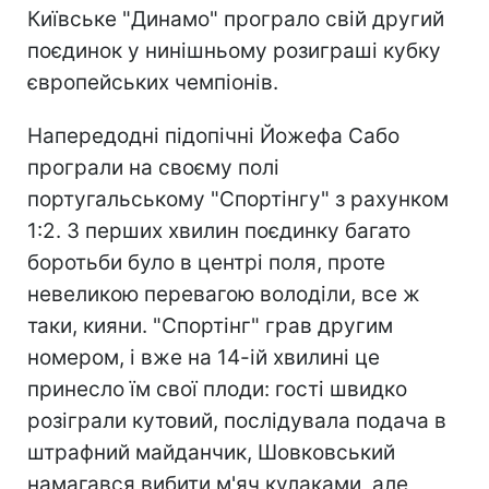
Київське "Динамо" програло свій другий
поєдинок у нинішньому розиграші кубку
європейських чемпіонів.
Напередодні підопічні Йожефа Сабо
програли на своєму полі
португальському "Спортінгу" з рахунком
1:2. З перших хвилин поєдинку багато
боротьби було в центрі поля, проте
невеликою перевагою володіли, все ж
таки, кияни. "Спортінг" грав другим
номером, і вже на 14-ій хвилині це
принесло їм свої плоди: гості швидко
розіграли кутовий, послідувала подача в
штрафний майданчик, Шовковський
намагався вибити м'яч кулаками, але