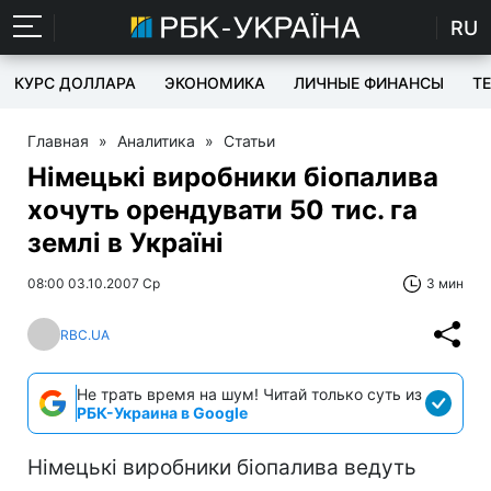
RU
КУРС ДОЛЛАРА
ЭКОНОМИКА
ЛИЧНЫЕ ФИНАНСЫ
T
Главная
»
Аналитика
»
Статьи
Німецькі виробники біопалива
хочуть орендувати 50 тис. га
землі в Україні
08:00 03.10.2007 Ср
3 мин
RBC.UA
Не трать время на шум! Читай только суть из
РБК-Украина в Google
Німецькі виробники біопалива ведуть