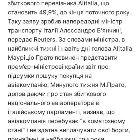
збиткового перевізника Alitаlia, що
становить 49,9%, до кінця поточного року.
Таку заяву зробив напередодні міністр
транспорту Італії Алессандро Б'янчині,
передає Reuters. За словами міністра, в
найближчі тижні і навіть дні голова Alitаlia
Мауріціо Прато повинен представити
прем'єр-міністрові країни звіт про
підсумки пошуку покупця на
авіакомпанію. Минулого тижня М.Прато,
доповідаючи про стан збиткового
національного авіаоператора в
італійському парламенті, визнав, що
авіакомпанія перебуває "в коматозному
стані" і не здатна виплачувати свої борги,
принаймні, в найближчі три роки.