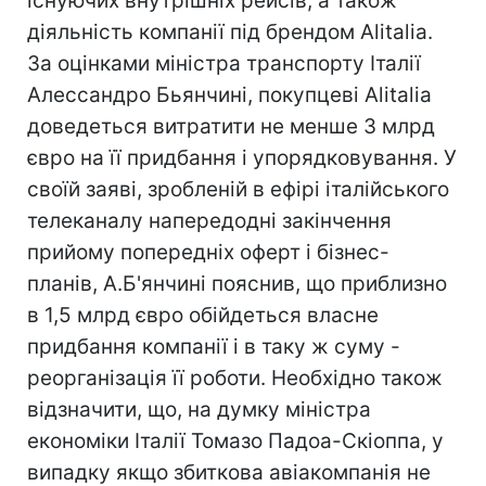
існуючих внутрішніх рейсів, а також
діяльність компанії під брендом Alitalia.
За оцінками міністра транспорту Італії
Алессандро Бьянчині, покупцеві Alitalia
доведеться витратити не менше 3 млрд
євро на її придбання і упорядковування. У
своїй заяві, зробленій в ефірі італійського
телеканалу напередодні закінчення
прийому попередніх оферт і бізнес-
планів, А.Б'янчині пояснив, що приблизно
в 1,5 млрд євро обійдеться власне
придбання компанії і в таку ж суму -
реорганізація її роботи. Необхідно також
відзначити, що, на думку міністра
економіки Італії Томазо Падоа-Скіоппа, у
випадку якщо збиткова авіакомпанія не