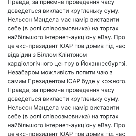
Правда, за приємне проведення часу
доведеться викласти кругленьку суму.
Нельсон Мандела має намір виставити
себе (в ролі співрозмовника) на торгах
найбільшого інтернет-аукціону eBay. Про
це екс-президент ЮАР повідомив під час
відвідин з Біллом Клінтоном
кардіологічного центру в Йоханнесбургзі.
Незабаром можливість попити чаю з
самим Президентом ЮАР буде у кожного.
Правда, за приємне проведення часу
доведеться викласти кругленьку суму.
Нельсон Мандела має намір виставити
себе (в ролі співрозмовника) на торгах
найбільшого інтернет-аукціону eBay. Про
це екс-президент ЮАР повідомив під час