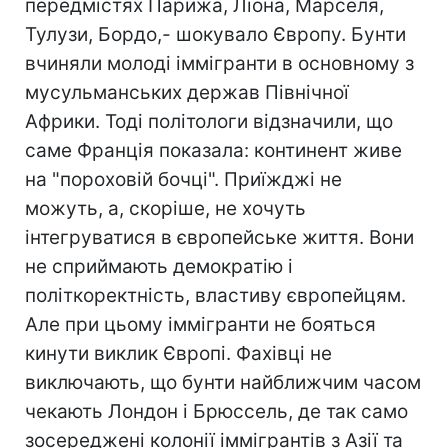
передмістях Парижа, Ліона, Марселя,
Тулузи, Бордо,- шокувало Європу. Бунти
вчиняли молоді іммігранти в основному з
мусульманських держав Північної
Африки. Тоді політологи відзначили, що
саме Франція показала: континент живе
на "пороховій бочці". Приїжджі не
можуть, а, скоріше, не хочуть
інтегруватися в європейське життя. Вони
не сприймають демократію і
політкоректність, властиву європейцям.
Але при цьому іммігранти не бояться
кинути виклик Європі. Фахівці не
виключають, що бунти найближчим часом
чекають Лондон і Брюссель, де так само
зосереджені колонії іммігрантів з Азії та