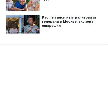
Главная
»
Аналитика
»
Статьи
"Наша Україна" спробує
повернути СПУ до помаранчевої
коаліції
14:39 14.07.2006 Пт
3 мин
RBC.UA