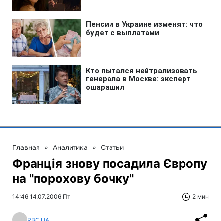
Главная
»
Аналитика
»
Статьи
Франція знову посадила Європу
на "порохову бочку"
14:46 14.07.2006 Пт
2 мин
RBC.UA