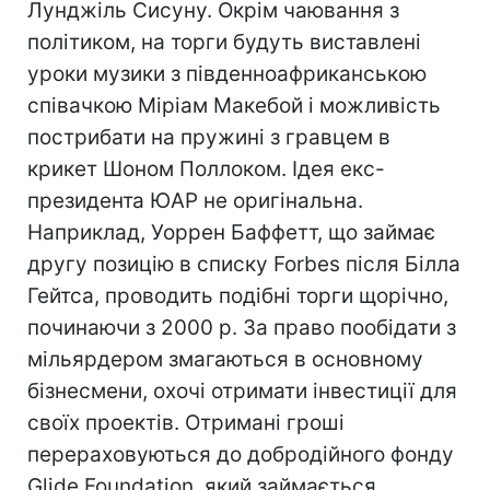
Лунджіль Сисуну. Окрім чаювання з
політиком, на торги будуть виставлені
уроки музики з південноафриканською
співачкою Міріам Макебой і можливість
пострибати на пружині з гравцем в
крикет Шоном Поллоком. Ідея екс-
президента ЮАР не оригінальна.
Наприклад, Уоррен Баффетт, що займає
другу позицію в списку Forbes після Білла
Гейтса, проводить подібні торги щорічно,
починаючи з 2000 р. За право пообідати з
мільярдером змагаються в основному
бізнесмени, охочі отримати інвестиції для
своїх проектів. Отримані гроші
перераховуються до добродійного фонду
Glide Foundation, який займається