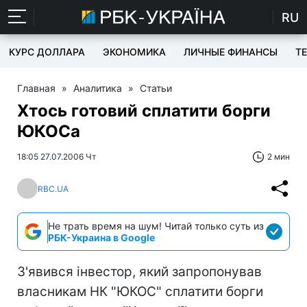
RU
КУРС ДОЛЛАРА
ЭКОНОМИКА
ЛИЧНЫЕ ФИНАНСЫ
T
Главная
»
Аналитика
»
Статьи
Хтось готовий сплатити борги
ЮКОСа
18:05 27.07.2006 Чт
2 мин
RBC.UA
Не трать время на шум! Читай только суть из
РБК-Украина в Google
З'явився інвестор, який запропонував
власникам НК "ЮКОС" сплатити борги