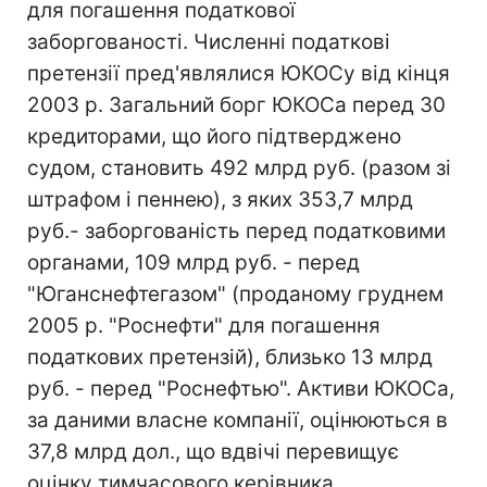
для погашення податкової
заборгованості. Численні податкові
претензії пред'являлися ЮКОСу від кінця
2003 р. Загальний борг ЮКОСа перед 30
кредиторами, що його підтверджено
судом, становить 492 млрд руб. (разом зі
штрафом і пеннею), з яких 353,7 млрд
руб.- заборгованість перед податковими
органами, 109 млрд руб. - перед
"Юганснефтегазом" (проданому груднем
2005 р. "Роснефти" для погашення
податкових претензій), близько 13 млрд
руб. - перед "Роснефтью". Активи ЮКОСа,
за даними власне компанії, оцінюються в
37,8 млрд дол., що вдвічі перевищує
оцінку тимчасового керівника