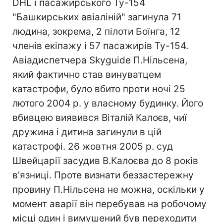
DHL і пасажирського Ту-154
"Башкирських авіаліній" загинула 71
людина, зокрема, 2 пілоти Боїнга, 12
членів екіпажу і 57 пасажирів Ту-154.
Авіадиспетчера Skyguide П.Нільсена,
який фактично став винуватцем
катастрофи, було вбито проти ночі 25
лютого 2004 р. у власному будинку. Його
вбивцею виявився Віталій Калоєв, чиї
дружина і дитина загинули в цій
катастрофі. 26 жовтня 2005 р. суд
Швейцарії засудив В.Калоєва до 8 років
в'язниці. Проте визнати беззастережну
провину П.Нільсена не можна, оскільки у
момент аварії він перебував на робочому
місці один і вимушений був переходити