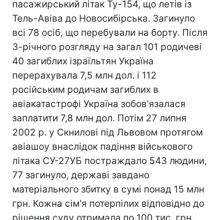
пасажирський літак Ту-154, що летів із
Тель-Авіва до Новосибірська. Загинуло
всі 78 осіб, що перебували на борту. Після
3-річного розгляду на загал 101 родичеві
40 загиблих ізраїльтян Україна
перерахувала 7,5 млн дол. і 112
російським родичам загиблих в
авіакатастрофі Україна зобов'язалася
заплатити 7,8 млн дол. Потім 27 липня
2002 р. у Скнилові під Львовом протягом
авіашоу внаслідок падіння військового
літака СУ-27УБ постраждало 543 людини,
77 загинуло, державі завдано
матеріального збитку в сумі понад 15 млн
грн. Кожна сім'я потерпілих відповідно до
рішення суду отримала по 100 тис. грн.