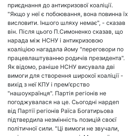
приєднання до антикризової коаліції.
"Якщо у неї є побоювання, вона повинна їх
висловити. Іншого шляху немає", - сказав
він. Після цього П.Симоненко сказав, що
нарада між НСНУ і антикризовою
коаліцією нагадала йому "переговори по
працевлаштуванню родичів президента".
Як відомо, раніше НСНУ висувала дві
вимоги для створення широкої коаліції -
вихід з неї КПУ і прем'єрство
"нашоукраїнця". Партія регіонів не
погоджувалася на це. Сьогодні нардеп
від Партії регіонів Раїса Богатирьова
підтвердила незмінність позицій своєї
політичної сили. "Ці вимоги не звучали,