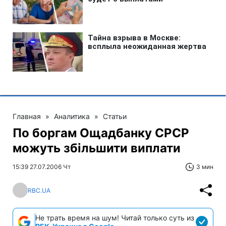
Главная
»
Аналитика
»
Статьи
По боргам Ощадбанку СРСР
можуть збільшити виплати
15:39 27.07.2006 Чт
3 мин
RBC.UA
Не трать время на шум! Читай только суть из