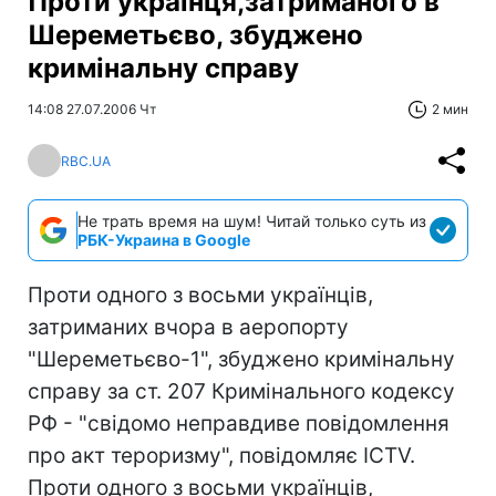
Проти українця,затриманого в
Шереметьєво, збуджено
кримінальну справу
14:08 27.07.2006 Чт
2 мин
RBC.UA
Не трать время на шум! Читай только суть из
РБК-Украина в Google
Проти одного з восьми українців,
затриманих вчора в аеропорту
"Шереметьєво-1", збуджено кримінальну
справу за ст. 207 Кримінального кодексу
РФ - "свідомо неправдиве повідомлення
про акт тероризму", повідомляє ICTV.
Проти одного з восьми українців,