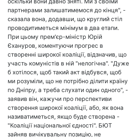
оскільки вони давно зняті. Ми з своїми
партнерами залишатимемося до кінця", -
сказала вона, додавши, що круглий стіл
проводитиметься мінімум в два етапи.
При цьому прем'єр-міністр Юрій
Єхануров, коментуючи прогрес в
створенні широкої коаліції, відзначив, що
участь комуністів в ній "нелогічна". "Дуже
б хотілося, щоб такий акт відбувся, щоб
ми розуміли, що не потрібно ділити країну
по Дніпру, а треба слухати один одного", -
заявив він, кажучи про перспективи
створення широкої коаліції, або, як вона
називатиметься, якщо буде створена -
"Коаліції національної єдності". БЮТ
зайняв вичікувальну позицію, не