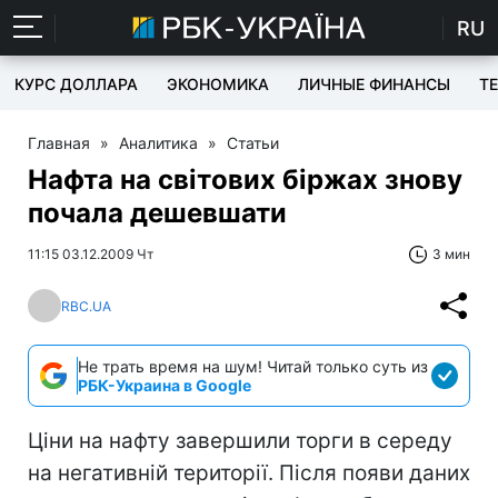
RU
КУРС ДОЛЛАРА
ЭКОНОМИКА
ЛИЧНЫЕ ФИНАНСЫ
T
Главная
»
Аналитика
»
Статьи
Нафта на світових біржах знову
почала дешевшати
11:15 03.12.2009 Чт
3 мин
RBC.UA
Не трать время на шум! Читай только суть из
РБК-Украина в Google
Ціни на нафту завершили торги в середу
на негативній території. Після появи даних