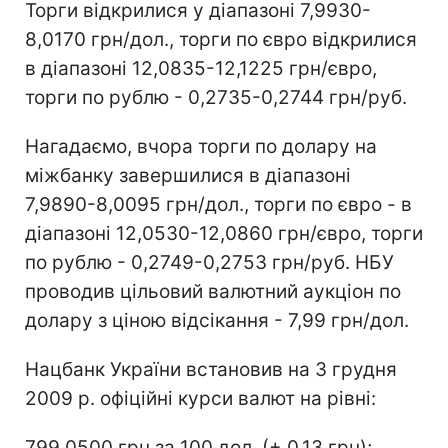
Торги відкрилися у діапазоні 7,9930-
8,0170 грн/дол., торги по євро відкрилися
в діапазоні 12,0835-12,1225 грн/євро,
торги по рублю - 0,2735-0,2744 грн/руб.
Нагадаємо, вчора торги по долару на
міжбанку завершилися в діапазоні
7,9890-8,0095 грн/дол., торги по євро - в
діапазоні 12,0530-12,0860 грн/євро, торги
по рублю - 0,2749-0,2753 грн/руб. НБУ
проводив цільовий валютний аукціон по
долару з ціною відсікання - 7,99 грн/дол.
Нацбанк України встановив на 3 грудня
2009 р. офіційні курси валют на рівні:
799,0500 грн за 100 дол. (+ 0,13 грн);