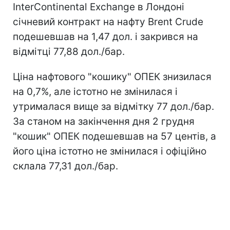
InterСontinental Exchange в Лондоні
січневий контракт на нафту Brent Crude
подешевшав на 1,47 дол. і закрився на
відмітці 77,88 дол./бар.
Ціна нафтового "кошику" ОПЕК знизилася
на 0,7%, але істотно не змінилася і
утрималася вище за відмітку 77 дол./бар.
За станом на закінчення дня 2 грудня
"кошик" ОПЕК подешевшав на 57 центів, а
його ціна істотно не змінилася і офіційно
склала 77,31 дол./бар.