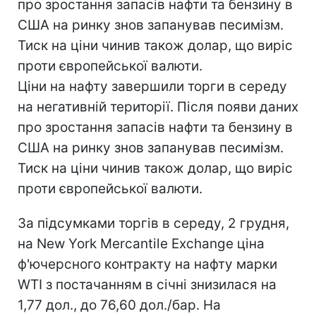
про зростання запасів нафти та бензину в
США на ринку знов запанував песимізм.
Тиск на ціни чинив також долар, що виріс
проти європейської валюти.
Ціни на нафту завершили торги в середу
на негативній території. Після появи даних
про зростання запасів нафти та бензину в
США на ринку знов запанував песимізм.
Тиск на ціни чинив також долар, що виріс
проти європейської валюти.
За підсумками торгів в середу, 2 грудня,
на New York Mercantile Exchange ціна
ф'ючерсного контракту на нафту марки
WTI з постачанням в січні знизилася на
1,77 дол., до 76,60 дол./бар. На