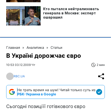
Главная
»
Аналитика
»
Статьи
В Україні дорожчає євро
10:53 03.12.2009 Чт
2 мин
RBC.UA
Не трать время на шум! Читай только суть из
РБК-Украина в Google
Сьогодні позиціїї готівкового євро