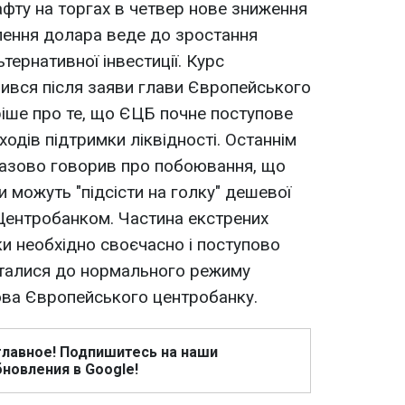
афту на торгах в четвер нове зниження
лення долара веде до зростання
тернативної інвестиції. Курс
ився після заяви глави Європейського
іше про те, що ЄЦБ почне поступове
одів підтримки ліквідності. Останнім
азово говорив про побоювання, що
ти можуть "підсісти на голку" дешевої
 Центробанком. Частина екстрених
ки необхідно своєчасно і поступово
рталися до нормального режиму
ова Європейського центробанку.
главное! Подпишитесь на наши
новления в Google!