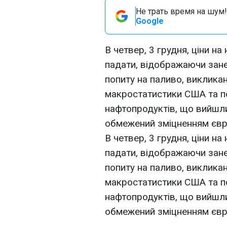
Не трать время на шум!
Google
В четвер, 3 грудня, ціни 
падати, відображаючи зане
попиту на паливо, виклика
макростатистики США та по
нафтопродуктів, що вийшли
обмежений зміцненням євр
В четвер, 3 грудня, ціни 
падати, відображаючи зане
попиту на паливо, виклика
макростатистики США та по
нафтопродуктів, що вийшли
обмежений зміцненням євр