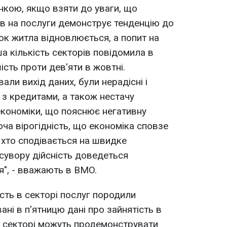
нкою, якщо взяти до уваги, що
в на послуги демонструє тенденцію до
ок житла відновлюється, а попит на
а кількість секторів повідомила в
ість проти дев'яти в жовтні.
ли вихід даних, були нерадісні і
 з кредитами, а також нестачу
 економіки, що пояснює негативну
Хоча вірогідність, що економіка сповзе
 хто сподівається на швидке
сувору дійсність доведеться
я", - вважають в BMO.
сть в секторі послуг породили
вані в п'ятницю дані про зайнятість в
 секторі можуть продемонструвати