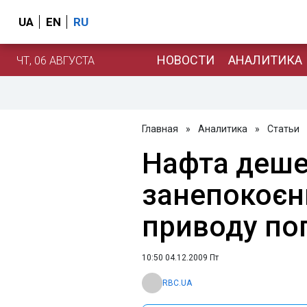
UA
EN
RU
НОВОСТИ
АНАЛИТИКА
ЧТ, 06 АВГУСТА
Главная
»
Аналитика
»
Статьи
Нафта деше
занепокоєнн
приводу по
10:50 04.12.2009 Пт
RBC.UA