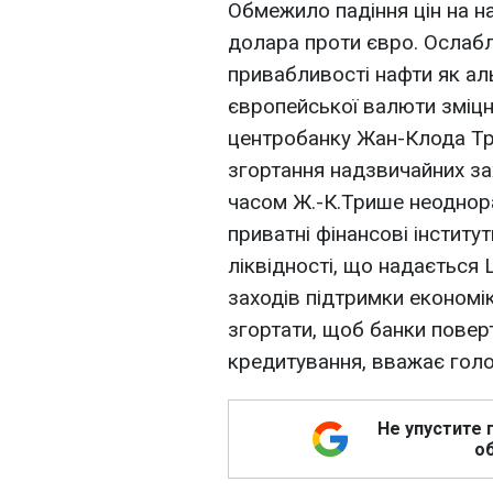
Обмежило падіння цін на н
долара проти євро. Ослаб
привабливості нафти як аль
європейської валюти зміцн
центробанку Жан-Клода Тр
згортання надзвичайних зах
часом Ж.-К.Трише неоднор
приватні фінансові інститу
ліквідності, що надається
заходів підтримки економі
згортати, щоб банки пове
кредитування, вважає гол
Не упустите 
об