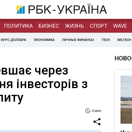
ПОЛИТИКА
БИЗНЕС
ЖИЗНЬ
СПОРТ
WAVE
КУРС ДОЛЛАРА
ЭКОНОМИКА
ЛИЧНЫЕ ФИНАНСЫ
TECH
MILTECH
НОВО
вшає через
я інвесторів з
питу
4 мин