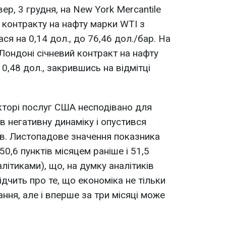
ер, 3 грудня, на New York Mercantile
 контракту на нафту марки WTI з
ся на 0,14 дол., до 76,46 дол./бар. На
в Лондоні січневий контракт на нафту
0,48 дол., закрившись на відмітці
екторі послуг США несподівано для
в негативну динаміку і опустився
тів. Листопадове значення показника
50,6 пунктів місяцем раніше і 51,5
алітиками), що, на думку аналітиків
ідчить про те, що економіка не тільки
ння, але і вперше за три місяці може