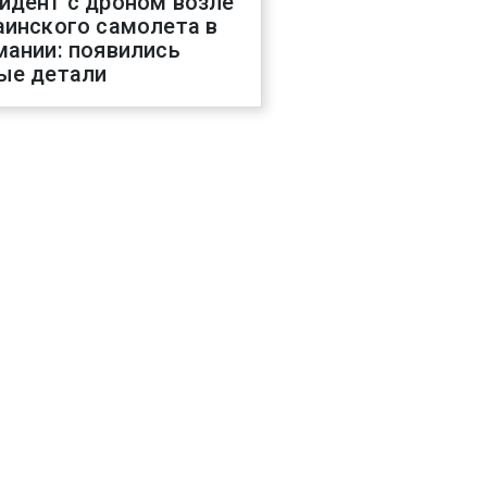
идент с дроном возле
аинского самолета в
мании: появились
ые детали