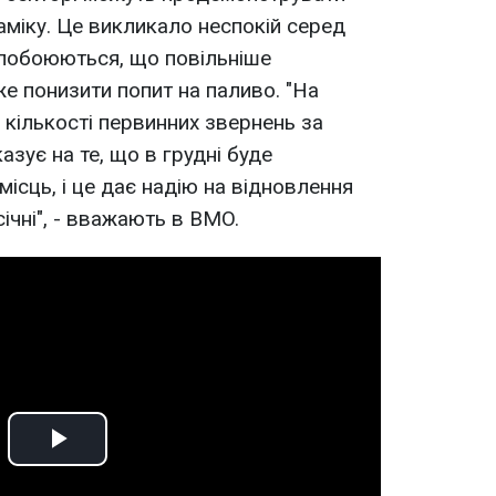
наміку. Це викликало неспокій серед
 побоюються, що повільніше
е понизити попит на паливо. "На
кількості первинних звернень за
зує на те, що в грудні буде
ісць, і це дає надію на відновлення
ічні", - вважають в BMO.
Play