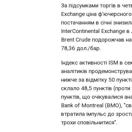
За підсумками торгів в четв
Exchange ціна ф'ючерсного
постачанням в січні знизила
InterСontinental Exchange 
Brent Crude подорожчав на 
78,36 дол./бар.
Індекс активності ISM в с
аналітиків продемонструва
нижче за відмітку 50 пунк
склало 48,5 пунктів (проти 
пунктів, що очікувалися ан
Bank of Montreal (BMO), "св
втратила імпульс до зроста
трохи сповільнитися".