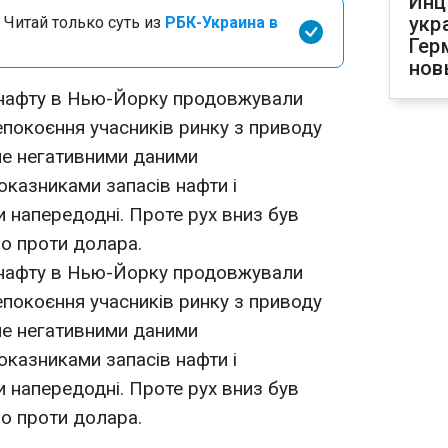
Инц
укр
 Читай только суть из
РБК-Украина в
Гер
нов
на нафту в Нью-Йорку продовжували
покоєння учасників ринку з приводу
не негативними даними
казниками запасів нафти і
 напередодні. Проте рух вниз був
о проти долара.
на нафту в Нью-Йорку продовжували
покоєння учасників ринку з приводу
не негативними даними
казниками запасів нафти і
 напередодні. Проте рух вниз був
о проти долара.