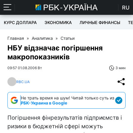
RU
КУРС ДОЛЛАРА
ЭКОНОМИКА
ЛИЧНЫЕ ФИНАНСЫ
T
Главная
»
Аналитика
»
Статьи
НБУ відзначає погіршення
макропоказників
09:57 01.08.2006 Вт
3 мин
RBC.UA
Не трать время на шум! Читай только суть из
РБК-Украина в Google
Погіршення фінрезультатів підприємств і
ризики в бюджетній сфері можуть