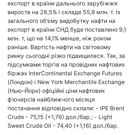
експорт в країни дальнього зарубіжжя
виросте на 28,5% і складе 55,9 млн. т. Із
загального об'єму видобутку нафти на
експорт в країни СНД буде поставлено 9,1
млн. т, що на 14,1% менше, ніж роком
раніше. Вартість нафти на світовому
ринку сьогодні різко підвищилася. Так, за
підсумками торгів на провідних нафтових
біржах InterContinental Exchange Futures
(Лондон) і New York Merchantile Exchange
(Нью-Йорк) офіційні ціни нафтових
ф'ючерсів найближчого місяця
постачання відповідно склали: - IPE Brent
Crude - 75,15 (+1,76) дол./бар.; - Light
Sweet Crude Oil - 74,40 (+1,16) дол./бар.