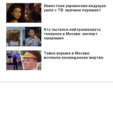
Главная
»
Аналитика
»
Статьи
Політики готуються до
чергового раунду за Круглим