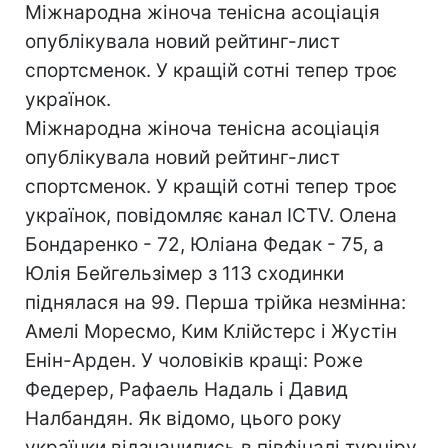
Міжнародна жіноча тенісна асоціація
опублікувала новий рейтинг-лист
спортсменок. У кращій сотні тепер троє
українок.
Міжнародна жіноча тенісна асоціація
опублікувала новий рейтинг-лист
спортсменок. У кращій сотні тепер троє
українок, повідомляє канал ICTV. Олена
Бондаренко - 72, Юліана Федак - 75, а
Юлія Бейгельзімер з 113 сходинки
піднялася на 99. Перша трійка незмінна:
Амелі Моресмо, Ким Клійстерс і Жустін
Енін-Арден. У чоловіків кращі: Роже
Федерер, Рафаель Надаль і Давид
Налбандян. Як відомо, цього року
українки відзначились в півфіналі турніру