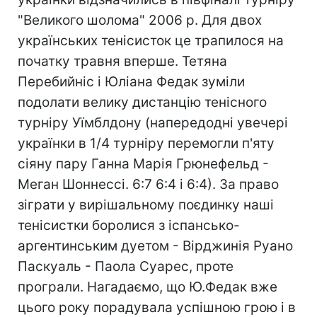
"Великого шолома" 2006 р. Для двох
українських тенісисток це трапилося на
початку травня вперше. Тетяна
Перебийніс і Юліана Федак зуміли
подолати велику дистанцію тенісного
турніру Уїмблдону (напередодні увечері
українки в 1/4 турніру перемогли п'яту
сіяну пару Ганна Марія Грюнефельд -
Меган Шоннессі. 6:7 6:4 і 6:4). За право
зіграти у вирішальному поєдинку наші
тенісистки боролися з іспансько-
аргентинським дуетом - Вірджинія Руано
Паскуаль - Паола Суарес, проте
програли. Нагадаємо, що Ю.Федак вже
цього року порадувала успішною грою і в