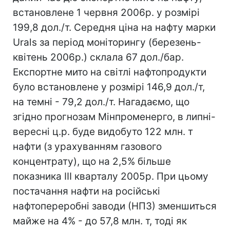
встановлене 1 червня 2006р. у розмірі
199,8 дол./т. Середня ціна на нафту марки
Urals за період моніторингу (березень-
квітень 2006р.) склала 67 дол./бар.
Експортне мито на світлі нафтопродукти
було встановлене у розмірі 146,9 дол./т,
на темні - 79,2 дол./т. Нагадаємо, що
згідно прогнозам Мінпроменерго, в липні-
вересні ц.р. буде видобуто 122 млн. т
нафти (з урахуванням газового
концентрату), що на 2,5% більше
показника III кварталу 2005р. При цьому
постачання нафти на російські
нафтопереробні заводи (НПЗ) зменшиться
майже на 4% - до 57,8 млн. т, тоді як