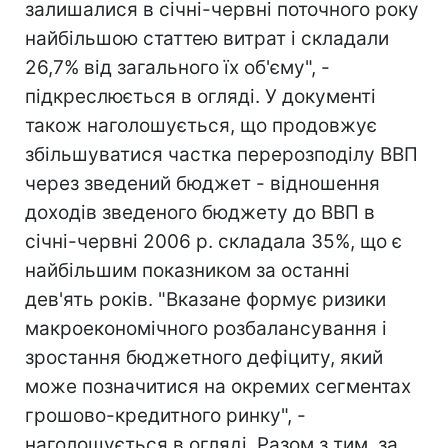
залишалися в січні-червні поточного року
найбільшою статтею витрат і складали
26,7% від загального їх об'єму", -
підкреслюється в огляді. У документі
також наголошується, що продовжує
збільшуватися частка перерозподілу ВВП
через зведений бюджет - відношення
доходів зведеного бюджету до ВВП в
січні-червні 2006 р. складала 35%, що є
найбільшим показником за останні
дев'ять років. "Вказане формує ризики
макроекономічного розбалансування і
зростання бюджетного дефіциту, який
може позначитися на окремих сегментах
грошово-кредитного ринку", -
наголошується в огляді. Разом з тим, за