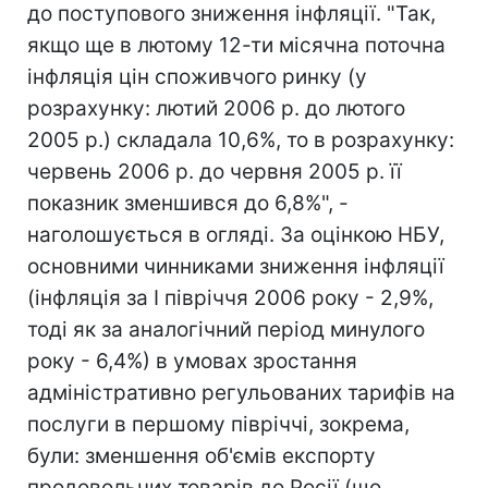
до поступового зниження інфляції. "Так,
якщо ще в лютому 12-ти місячна поточна
інфляція цін споживчого ринку (у
розрахунку: лютий 2006 р. до лютого
2005 р.) складала 10,6%, то в розрахунку:
червень 2006 р. до червня 2005 р. її
показник зменшився до 6,8%", -
наголошується в огляді. За оцінкою НБУ,
основними чинниками зниження інфляції
(інфляція за I півріччя 2006 року - 2,9%,
тоді як за аналогічний період минулого
року - 6,4%) в умовах зростання
адміністративно регульованих тарифів на
послуги в першому півріччі, зокрема,
були: зменшення об'ємів експорту
продовольчих товарів до Росії (що