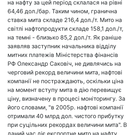
на нафту за цей період склалася на рівні
64,46 дол./бар. Таким чином, гранична
ставка мита складе 216,4 дол./т. Мито на
світлі нафтопродукти складе 158,1 дол./т,
на темні - близько 85,2 дол./т. Як раніше
заявляв заступник начальника відділу
митних платежів Міністерства фінансів
РФ Олександр Саковіч, не дивлячись на
черговий рекорд величини мита, нафтові
компанії не постраждають, оскільки ціна
на момент вступу мита в дію перевищує
ціну, визначену в процесі моніторингу. За
його словами, "в 2005р. нафтові компанії
отримали 40 млрд дол. чистого прибутку
при суцільних рекордах величини мита". В
даний час діє експортне мито на нафту,