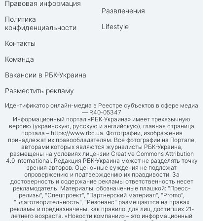
Правовая информация
Развлечения
Политика
Lifestyle
конфиденциальности
Контакты
Команда
Вакансии в РБК-Украина
Разместить рекламу
Идентификатор онлайн-медиа в Реестре субъектов в сфере медиа
— R40-05347
Информационный портал «РБК-Украина» имеет трехязычную
версию (украинскую, русскую и английскую), главная страница
портала –
https://www.rbc.ua
. Фотографии, изображения
принадлежат их правообладателям. Все фотографии на Портале,
авторами которых являются журналисты РБК-Украина,
размещены на условиях лицензии Creative Commons Attribution
4.0 International. Редакция РБК-Украина может не разделять точку
зрения авторов. Оценочные суждения не подлежат
опровержению и подтверждению их правдивости. За
достоверность и содержание рекламы ответственность несет
рекламодатель. Материалы, обозначенные плашкой: "Пресс-
релизы", "Спецпроект", "Партнерский материал", "Promo",
"Благотворительность", "Резонанс" размещаются на правах
рекламы и предназначены, как правило, для лиц, достигших 21-
летнего возраста. «Новости компании» – это информационный