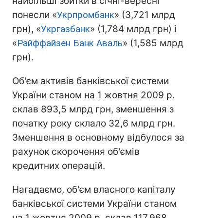
найбільші збитки в січні-вересні
понесли «
Укрпромбанк
» (3,721 млрд
грн), «
Укргазбанк
» (1,784 млрд грн) і
«
Райффайзен Банк Аваль
» (1,585 млрд
грн).
Об'єм активів банківської системи
України станом на 1 жовтня 2009 р.
склав 893,5 млрд грн, зменшення з
початку року склало 32,6 млрд грн.
Зменшення в основному відбулося за
рахунок скорочення об'ємів
кредитних операцій.
Нагадаємо, об'єм власного капіталу
банківської системи України станом
на 1 жовтня 2009 р. склав 117,968