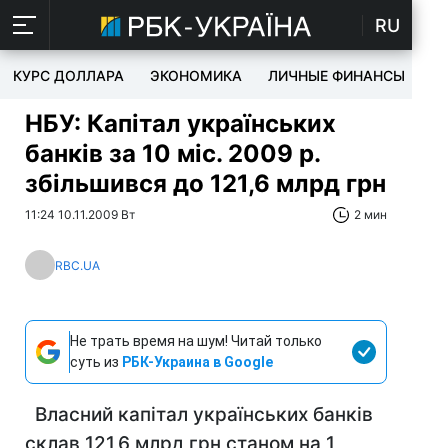
RU
КУРС ДОЛЛАРА
ЭКОНОМИКА
ЛИЧНЫЕ ФИНАНСЫ
T
НБУ: Капітал українських
банків за 10 міс. 2009 р.
збільшився до 121,6 млрд грн
11:24 10.11.2009 Вт
2 мин
RBC.UA
Не трать время на шум! Читай только
суть из
РБК-Украина в Google
Власний капітал українських банків
склав 121,6 млрд грн станом на 1