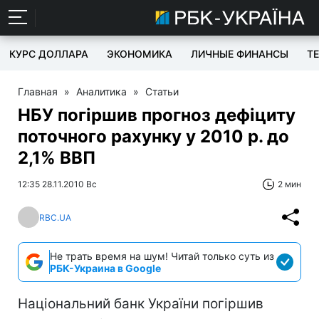
КУРС ДОЛЛАРА
ЭКОНОМИКА
ЛИЧНЫЕ ФИНАНСЫ
T
Главная
»
Аналитика
»
Статьи
НБУ погіршив прогноз дефіциту
поточного рахунку у 2010 р. до
2,1% ВВП
12:35 28.11.2010 Вс
2 мин
RBC.UA
Не трать время на шум! Читай только суть из
РБК-Украина в Google
Національний банк України погіршив