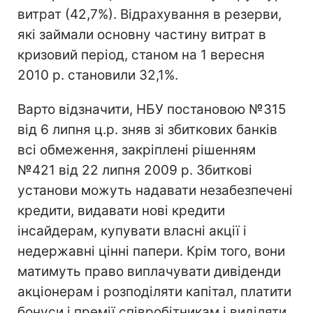
витрат (42,7%). Відрахування в резерви,
які займали основну частину витрат в
кризовий період, станом на 1 вересня
2010 р. становили 32,1%.
Варто відзначити, НБУ постановою №315
від 6 липня ц.р. зняв зі збиткових банків
всі обмеження, закріплені рішенням
№421 від 22 липня 2009 р. Збиткові
установи можуть надавати незабезпечені
кредити, видавати нові кредити
інсайдерам, купувати власні акції і
недержавні цінні папери. Крім того, вони
матимуть право виплачувати дивіденди
акціонерам і розподіляти капітал, платити
бонуси і премії співробітникам і виділяти