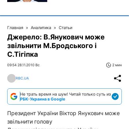
Главная
»
Аналитика
»
Статьи
Джерело: В.Янукович може
звільнити М.Бродського і
С.Тігіпка
09:54 28.11.2010 Вс
2 мин
RBC.UA
Не трать время на шум! Читай только суть из
РБК-Украина в Google
Президент України Віктор Янукович може
звільнити голову