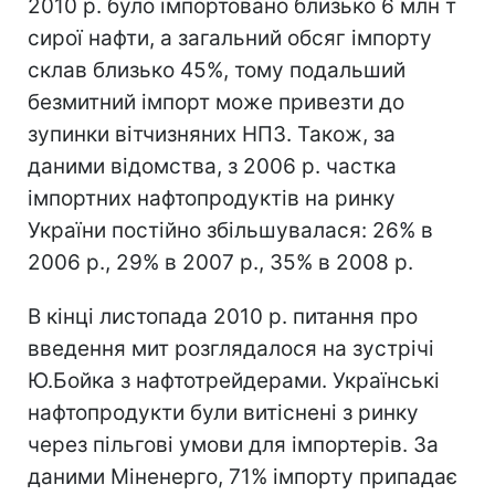
2010 р. було імпортовано близько 6 млн т
сирої нафти, а загальний обсяг імпорту
склав близько 45%, тому подальший
безмитний імпорт може привезти до
зупинки вітчизняних НПЗ. Також, за
даними відомства, з 2006 р. частка
імпортних нафтопродуктів на ринку
України постійно збільшувалася: 26% в
2006 р., 29% в 2007 р., 35% в 2008 р.
В кінці листопада 2010 р. питання про
введення мит розглядалося на зустрічі
Ю.Бойка з нафтотрейдерами. Українські
нафтопродукти були витіснені з ринку
через пільгові умови для імпортерів. За
даними Міненерго, 71% імпорту припадає