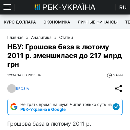
RU
КУРС ДОЛЛАРА
ЭКОНОМИКА
ЛИЧНЫЕ ФИНАНСЫ
T
Главная
»
Аналитика
»
Статьи
НБУ: Грошова база в лютому
2011 р. зменшилася до 217 млрд
грн
12:34 14.03.2011 Пн
2 мин
RBC.UA
Не трать время на шум! Читай только суть из
РБК-Украина в Google
Грошова база в лютому 2011 р.