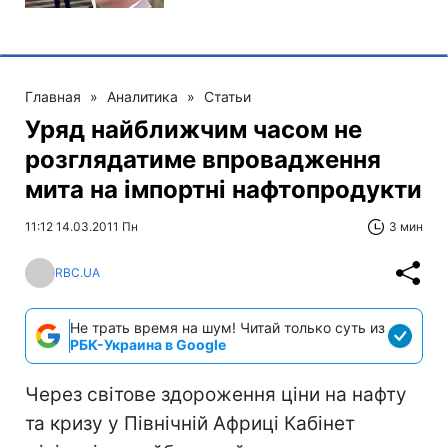
Главная
»
Аналитика
»
Статьи
Уряд найближчим часом не
розглядатиме впровадження
мита на імпортні нафтопродукти
11:12 14.03.2011 Пн
3 мин
RBC.UA
Не трать время на шум! Читай только суть из
РБК-Украина в Google
Через світове здороження ціни на нафту
та кризу у Північній Африці Кабінет