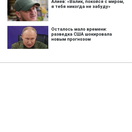
Главная
»
Аналитика
»
Статьи
Ю.Бойко: Ціна на російській газ
для України у IV кварталі 2011 р.
складе 347 дол./тис. куб. м
10:05 14.03.2011 Пн
3 мин
RBC.UA