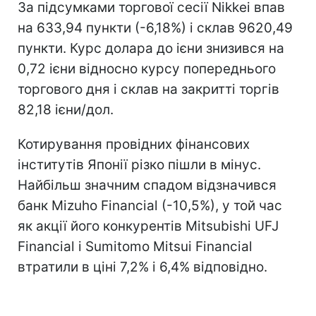
За підсумками торгової сесії Nikkei впав
на 633,94 пункти (-6,18%) і склав 9620,49
пункти. Курс долара до ієни знизився на
0,72 ієни відносно курсу попереднього
торгового дня і склав на закритті торгів
82,18 ієни/дол.
Котирування провідних фінансових
інститутів Японії різко пішли в мінус.
Найбільш значним спадом відзначився
банк Mizuho Financial (-10,5%), у той час
як акції його конкурентів Mitsubishi UFJ
Financial і Sumitomo Mitsui Financial
втратили в ціні 7,2% і 6,4% відповідно.