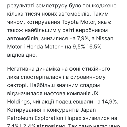
результаті землетрусу було пошкоджено
кілька тисяч нових автомобілів. Таким
чином, котирування Toyota Motor, яка є
також найбільшим у світі виробником
автомобілів, знизилися на 7,9%, а Nissan
Motor і Honda Motor - на 9,5% і 6,5%
відповідно.
Негативна динаміка на фоні стихійного
лиха спостерігалася і в сировинному
секторі. Найбільш значним спадом
відзначилася нафтова компанія JX
Holdings, чиї акції подешевшали на 14,9%.
Котирування її конкурентів Japan
Petroleum Exploration і Inpex знизилися на
7,4% і 2,4% відповідно. Так само негативно