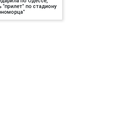
ударила по Одессе,
ь "прилет" по стадиону
рноморца"