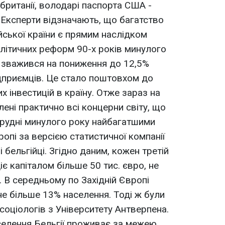
британії, володарі паспорта США -
. Експерти відзначають, що багатство
йської країни є прямим наслідком
олітичних реформ 90-х років минулого
ії зважився на пониження до 12,5%
ідприємців. Це стало поштовхом до
х інвестицій в країну. Отже зараз на
лені практично всі концерни світу, що
 грудні минулого року найбагатшими
опі за версією статистичної компанії
 бельгійці. Згідно даним, кожен третій
іє капіталом більше 50 тис. євро, не
 В середньому по Західній Європі
е більше 13% населення. Тоді ж були
соціологів з Університету Антверпена.
аселення Бельгії проживає за межею