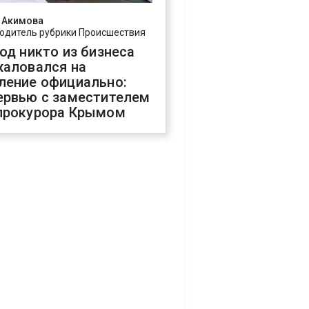
 Акимова
одитель рубрики Происшествия
год никто из бизнеса
жаловался на
ление официально:
ервью с заместителем
прокурора Крымом