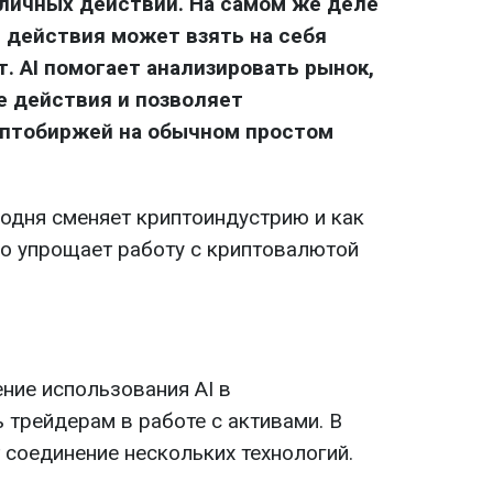
личных действий. На самом же деле
 действия может взять на себя
. AI помогает анализировать рынок,
е действия и позволяет
иптобиржей на обычном простом
годня сменяет криптоиндустрию и как
но упрощает работу с криптовалютой
ние использования AI в
 трейдерам в работе с активами. В
 соединение нескольких технологий.