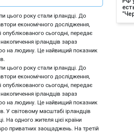
РФ 
ест
"Че
 цього року стали ірландці. До
автори економічного дослідження,
 і опублікованого сьогодні, передає
 накопичення ірландців зараз
ро на людину. Це найвищий показник
в.
 цього року стали ірландці. До
автори економічного дослідження,
 і опублікованого сьогодні, передає
 накопичення ірландців зараз
ро на людину. Це найвищий показник
. У світовому масштабі ірландців
. На одного жителя цієї країни
вро приватних заощаджень. На третій