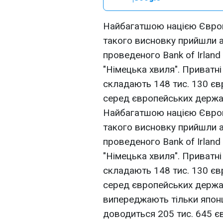
Найбагатшою нацією Європи
такого висновку прийшли 
проведеного Bank of Irland
"Німецька хвиля". Приватні
складають 148 тис. 130 єв
серед європейських держа
Найбагатшою нацією Європи
такого висновку прийшли 
проведеного Bank of Irland
"Німецька хвиля". Приватні
складають 148 тис. 130 єв
серед європейських держав
випереджають тільки японці
доводиться 205 тис. 645 є