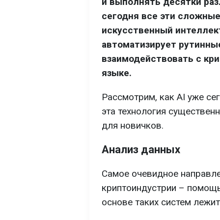
и выполнять десятки раз
сегодня все эти сложные
искусственный интеллект
автоматизирует рутинны
взаимодействовать с кр
языке.
Рассмотрим, как AI уже се
эта технология существен
для новичков.
Анализ данных
Самое очевидное направле
криптоиндустрии – помощь
основе таких систем лежит