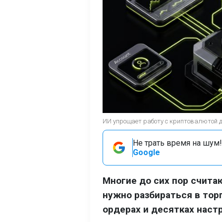
ИИ упрощает работу с криптовалютой 
Не трать время на шум!
Google
Многие до сих пор счит
нужно разбираться в тор
ордерах и десятках наст