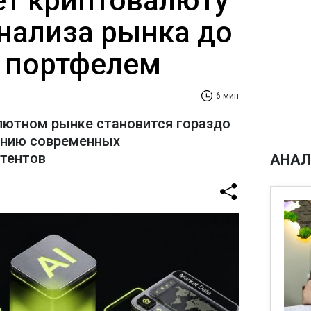
ает криптовалюту
анализа рынка до
 портфелем
6 мин
лютном рынке становится гораздо
ению современных
стентов
АНАЛ