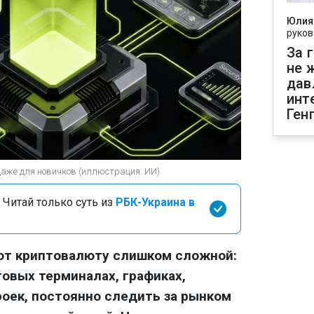
Юлия
руков
За 
не 
дав
инт
Ген
даже для новичков (иллюстрация: ИИ)
 Читай только суть из
РБК-Украина в
ают криптовалюту слишком сложной:
говых терминалах, графиках,
роек, постоянно следить за рынком