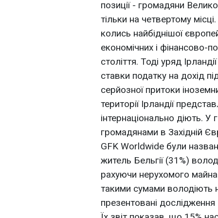
позиції - громадяни Велико
тільки на четвертому місці
колись найбіднішої європе
економічних і фінансово-п
століття. Тоді уряд Ірланд
ставки податку на дохід п
серйозної притоки іноземни
території Ірландії представ
інтернаціонально діють. У
громадянами в Західній Євр
GFK Worldwide були названі
житель Бельгії (31%) волод
рахуючи нерухомого майна.
такими сумами володіють н
презентовані дослідження 
Їх звіт показав, що 15% н