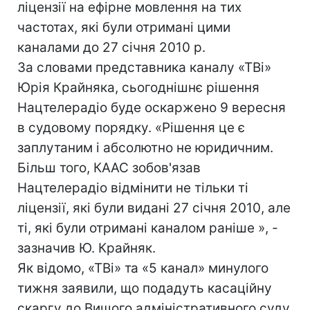
ліцензії на ефірне мовлення на тих
частотах, які були отримані цими
каналами до 27 січня 2010 р.
За словами представника каналу «ТВі»
Юрія Крайняка, сьогоднішнє рішення
Нацтелерадіо буде оскаржено 9 вересня
в судовому порядку. «Рішення це є
заплутаним і абсолютно не юридичним.
Більш того, КААС зобов'язав
Нацтелерадіо відмінити не тільки ті
ліцензії, які були видані 27 січня 2010, але
ті, які були отримані каналом раніше », -
зазначив Ю. Крайняк.
Як відомо, «ТВі» та «5 канал» минулого
тижня заявили, що подадуть касаційну
скаргу до Вищого адміністративного суду