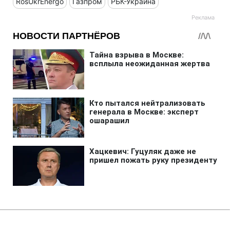
RosUkrEnergo
Газпром
РБК-Украина