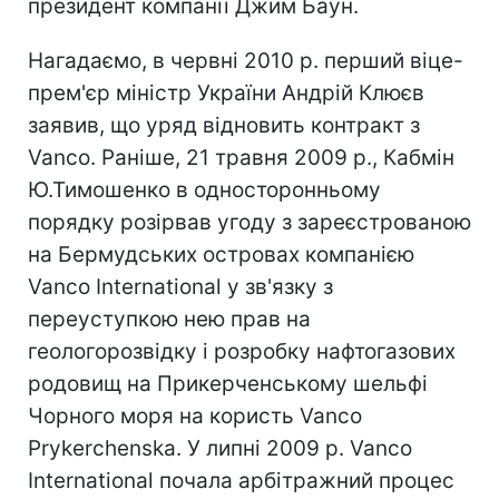
президент компанії Джим Баун.
Нагадаємо, в червні 2010 р. перший віце-
прем'єр міністр України Андрій Клюєв
заявив, що уряд відновить контракт з
Vanco. Раніше, 21 травня 2009 р., Кабмін
Ю.Тимошенко в односторонньому
порядку розірвав угоду з зареєстрованою
на Бермудських островах компанією
Vanco International у зв'язку з
переуступкою нею прав на
геологорозвідку і розробку нафтогазових
родовищ на Прикерченському шельфі
Чорного моря на користь Vanco
Prykerchenska. У липні 2009 р. Vanco
International почала арбітражний процес