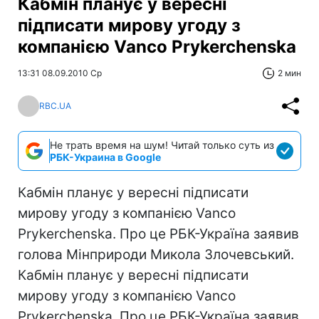
Кабмін планує у вересні
підписати мирову угоду з
компанією Vanco Prykerchenska
13:31 08.09.2010 Ср
2 мин
RBC.UA
Не трать время на шум! Читай только суть из
РБК-Украина в Google
Кабмін планує у вересні підписати
мирову угоду з компанією Vanco
Prykerchenska. Про це РБК-Україна заявив
голова Мінприроди Микола Злочевський.
Кабмін планує у вересні підписати
мирову угоду з компанією Vanco
Prykerchenska. Про це РБК-Україна заявив