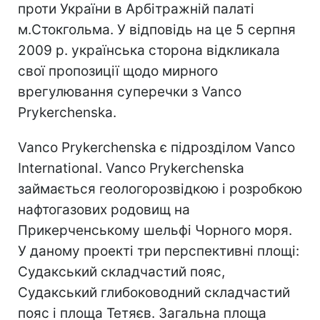
проти України в Арбітражній палаті
м.Стокгольма. У відповідь на це 5 серпня
2009 р. українська сторона відкликала
свої пропозиції щодо мирного
врегулювання суперечки з Vanco
Prykerchenska.
Vanco Prykerchenska є підрозділом Vanco
International. Vanco Prykerchenska
займається геологорозвідкою і розробкою
нафтогазових родовищ на
Прикерченському шельфі Чорного моря.
У даному проекті три перспективні площі:
Судакський складчастий пояс,
Судакський глибоководний складчастий
пояс і площа Тетяєв. Загальна площа