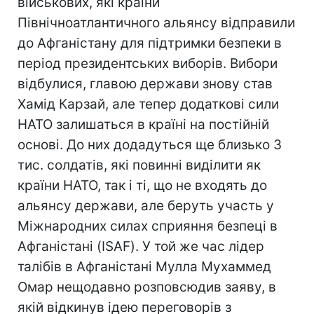
військових, які країни
Північноатлантичного альянсу відправили
до Афганістану для підтримки безпеки в
період президентських виборів. Вибори
відбулися, главою держави знову став
Хамід Карзай, але тепер додаткові сили
НАТО залишаться в країні на постійній
основі. До них додадуться ще близько 3
тис. солдатів, які повинні виділити як
країни НАТО, так і ті, що не входять до
альянсу держави, але беруть участь у
Міжнародних силах сприяння безпеці в
Афганістані (ISAF). У той же час лідер
талібів в Афганістані Мулла Мухаммед
Омар нещодавно розповсюдив заяву, в
якій відкинув ідею переговорів з