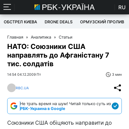
RU
ОБСТРЕЛ КИЕВА
DRONE DEALS
ОРМУЗСКИЙ ПРОЛИВ
Главная
»
Аналитика
»
Статьи
НАТО: Союзники США
направлять до Афганістану 7
тис. солдатів
14:54 04.12.2009 Пт
3 мин
RBC.UA
Не трать время на шум! Читай только суть из
РБК-Украина в Google
Союзники США обіцяють направити до