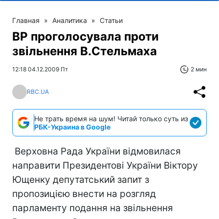
Главная
»
Аналитика
»
Статьи
ВР проголосувала проти
звільнення В.Стельмаха
12:18 04.12.2009 Пт
2 мин
RBC.UA
Не трать время на шум! Читай только суть из
РБК-Украина в Google
Верховна Рада України відмовилася
направити Президентові України Віктору
Ющенку депутатський запит з
пропозицією внести на розгляд
парламенту подання на звільнення