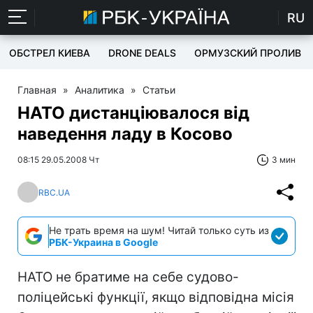
RU
ОБСТРЕЛ КИЕВА
DRONE DEALS
ОРМУЗСКИЙ ПРОЛИВ
Главная
»
Аналитика
»
Статьи
НАТО дистанціювалося від
наведення ладу в Косово
08:15 29.05.2008 Чт
3 мин
RBC.UA
Не трать время на шум! Читай только суть из
РБК-Украина в Google
НАТО не братиме на себе судово-
поліцейські функції, якщо відповідна місія