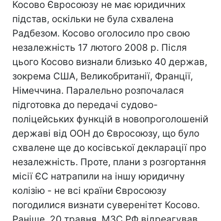
Косово Євросоюзу не має юридичних
підстав, оскільки не була схвалена
Радбезом. Косово оголосило про свою
незалежність 17 лютого 2008 р. Після
цього Косово визнали близько 40 держав,
зокрема США, Великобританії, Франції,
Німеччина. Паралельно розпочалася
підготовка до передачі судово-
поліцейських функцій в новопроголошеній
державі від ООН до Євросоюзу, що було
схвалене ще до косівської декларації про
незалежність. Проте, плани з розгортання
місії ЄС натрапили на іншу юридичну
колізію - не всі країни Євросоюзу
погодилися визнати суверенітет Косово.
Раніше, 20 травня, МЗС РФ відреагував