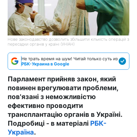
Нове законодавство дозволить збільшити кількість операцій з
пересадки органів у країні (УНІАН)
Не трать время на шум! Читай только суть из
РБК-Украина в Google
Парламент прийняв закон, який
повинен врегулювати проблеми,
пов'язані з неможливістю
ефективно проводити
трансплантацію органів в Україні.
Подробиці - в матеріалі
РБК-
Україна
.