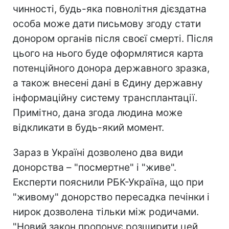
чинності, будь-яка повнолітня дієздатна
особа може дати письмову згоду стати
донором органів після своєї смерті. Після
цього на нього буде оформлятися карта
потенційного донора державного зразка,
а також внесені дані в Єдину державну
інформаційну систему трансплантації.
Примітно, дана згода людина може
відкликати в будь-який момент.
Зараз в Україні дозволено два види
донорства – "посмертне" і "живе".
Експерти пояснили РБК-Україна, що при
"живому" донорство пересадка печінки і
нирок дозволена тільки між родичами.
"Новий закон пропонує розширити цей