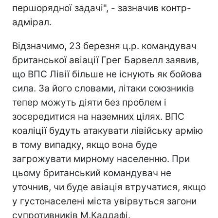
першорядної задачі", - зазначив контр-
адмірал.
Відзначимо, 23 березня ц.р. командувач
британської авіації Грег Барвелл заявив,
що ВПС Лівії більше не існують як бойова
сила. За його словами, літаки союзників
тепер можуть діяти без проблем і
зосередитися на наземних цілях. ВПС
коаліції будуть атакувати лівійську армію
в тому випадку, якщо вона буде
загрожувати мирному населенню. При
цьому британський командувач не
уточнив, чи буде авіація втручатися, якщо
у густонаселені міста увірвуться загони
супротивників М.Каддафі.