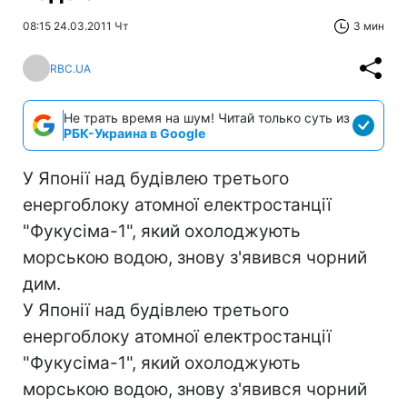
08:15 24.03.2011 Чт
3 мин
RBC.UA
Не трать время на шум! Читай только суть из
РБК-Украина в Google
У Японії над будівлею третього
енергоблоку атомної електростанції
"Фукусіма-1", який охолоджують
морською водою, знову з'явився чорний
дим.
У Японії над будівлею третього
енергоблоку атомної електростанції
"Фукусіма-1", який охолоджують
морською водою, знову з'явився чорний