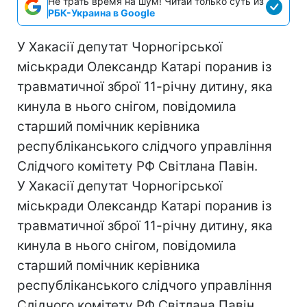
Не трать время на шум! Читай только суть из
РБК-Украина в Google
У Хакасії депутат Чорногірської
міськради Олександр Катарі поранив із
травматичної зброї 11-річну дитину, яка
кинула в нього снігом, повідомила
старший помічник керівника
республіканського слідчого управління
Слідчого комітету РФ Світлана Павін.
У Хакасії депутат Чорногірської
міськради Олександр Катарі поранив із
травматичної зброї 11-річну дитину, яка
кинула в нього снігом, повідомила
старший помічник керівника
республіканського слідчого управління
Слідчого комітету РФ Світлана Павін,