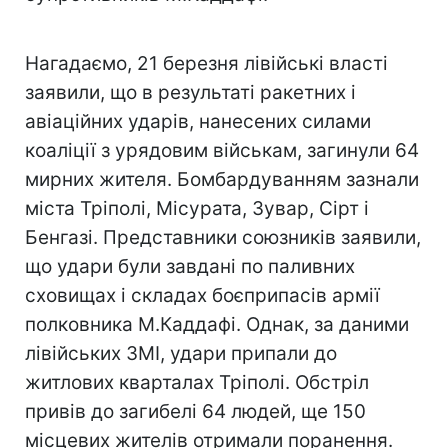
Нагадаємо, 21 березня лівійські власті
заявили, що в результаті ракетних і
авіаційних ударів, нанесених силами
коаліції з урядовим військам, загинули 64
мирних жителя. Бомбардуванням зазнали
міста Тріполі, Місурата, Зувар, Сірт і
Бенгазі. Представники союзників заявили,
що удари були завдані по паливних
сховищах і складах боєприпасів армії
полковника М.Каддафі. Однак, за даними
лівійських ЗМІ, удари припали до
житлових кварталах Тріполі. Обстріл
привів до загибелі 64 людей, ще 150
місцевих жителів отримали поранення.