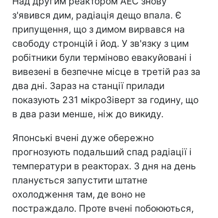
Над другим реактором АЕС знову
з'явився дим, радіація дещо впала. Є
припущення, що з димом вирвався на
свободу стронцій і йод. У зв'язку з цим
робітники були терміново евакуйовані і
вивезені в безпечне місце в третій раз за
два дні. Зараз на станції прилади
показують 231 мiкроЗiверт за годину, що
в два рази менше, ніж до викиду.
Японські вчені дуже обережно
прогнозують подальший спад радіації і
температури в реакторах. З дня на день
планується запустити штатне
охолодження там, де воно не
постраждало. Проте вчені побоюються,