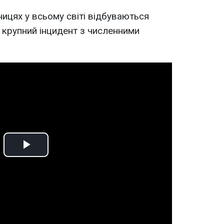
зницях у всьому світі відбуваються
й крупний інцидент з численними
Play
Video