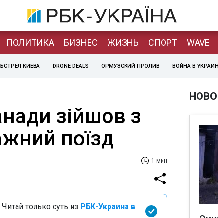
ПОЛИТИКА
БИЗНЕС
ЖИЗНЬ
СПОРТ
WAVE
БСТРЕЛ КИЕВА
DRONE DEALS
ОРМУЗСКИЙ ПРОЛИВ
ВОЙНА В УКРАИ
НОВО
анади зійшов з
ажний поїзд
1 мин
 Читай только суть из
РБК-Украина в