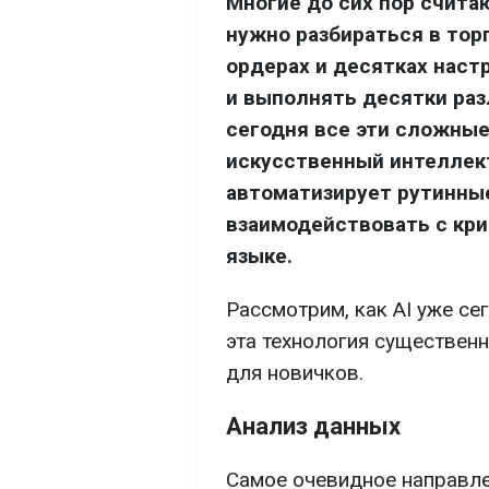
Многие до сих пор счит
нужно разбираться в тор
ордерах и десятках наст
и выполнять десятки раз
сегодня все эти сложные
искусственный интеллект
автоматизирует рутинны
взаимодействовать с кр
языке.
Рассмотрим, как AI уже се
эта технология существен
для новичков.
Анализ данных
Самое очевидное направле