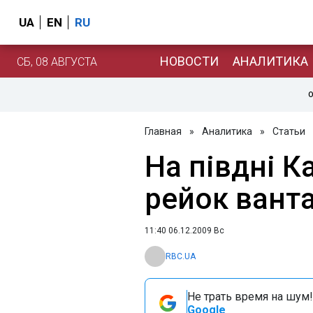
UA
EN
RU
НОВОСТИ
АНАЛИТИКА
СБ, 08 АВГУСТА
О
Главная
»
Аналитика
»
Статьи
На півдні К
рейок вант
11:40 06.12.2009 Вс
RBC.UA
Не трать время на шум!
Google