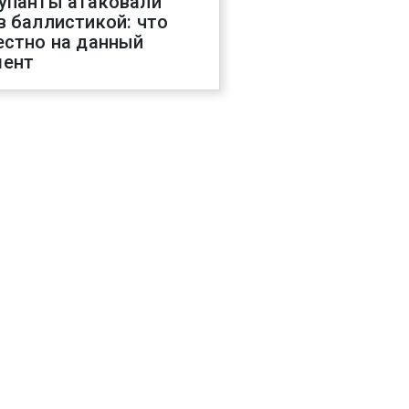
упанты атаковали
в баллистикой: что
естно на данный
ент