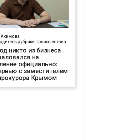
 Акимова
одитель рубрики Происшествия
год никто из бизнеса
жаловался на
ление официально:
ервью с заместителем
прокурора Крымом