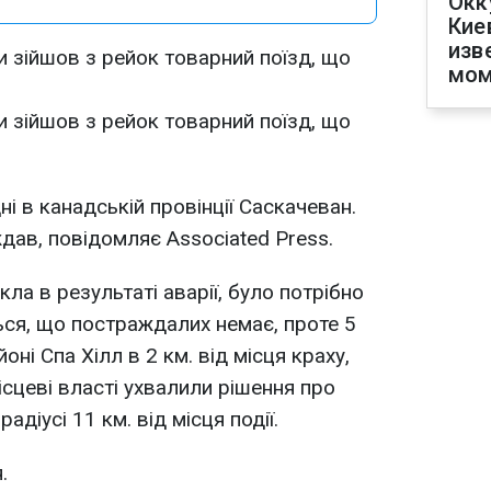
Окк
Кие
изв
ди зійшов з рейок товарний поїзд, що
мом
ди зійшов з рейок товарний поїзд, що
і в канадській провінції Саскачеван.
ждав, повідомляє Associated Press.
кла в результаті аварії, було потрібно
ься, що постраждалих немає, проте 5
оні Спа Хілл в 2 км. від місця краху,
ісцеві власті ухвалили рішення про
адіусі 11 км. від місця події.
.