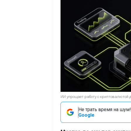
ИИ упрощает работу с криптовалютой 
Не трать время на шум!
Google