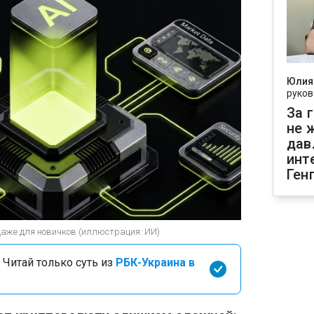
Юлия
руков
За 
не 
дав
инт
Ген
даже для новичков (иллюстрация: ИИ)
 Читай только суть из
РБК-Украина в