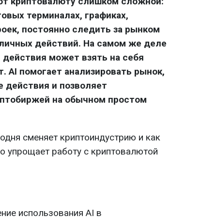
ают криптовалюту слишком сложной:
говых терминалах, графиках,
роек, постоянно следить за рынком
личных действий. На самом же деле
 действия может взять на себя
. AI помогает анализировать рынок,
е действия и позволяет
иптобиржей на обычном простом
годня сменяет криптоиндустрию и как
но упрощает работу с криптовалютой
ние использования AI в