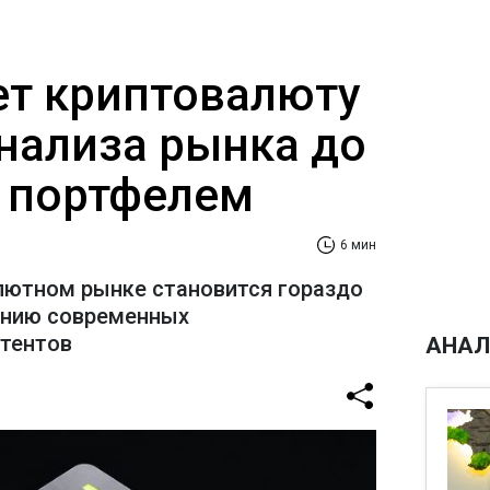
ает криптовалюту
анализа рынка до
 портфелем
6 мин
лютном рынке становится гораздо
ению современных
стентов
АНАЛ