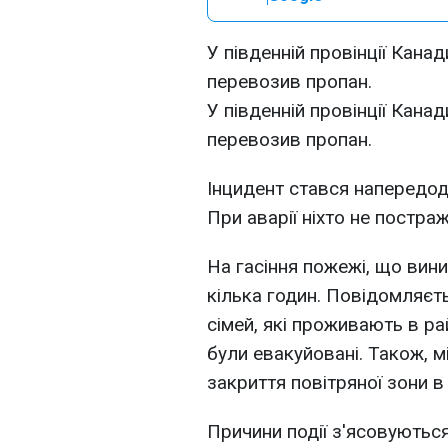
У південній провінції Кана
перевозив пропан.
У південній провінції Кана
перевозив пропан.
Інцидент стався напередодн
При аварії ніхто не постра
На гасіння пожежі, що вини
кілька годин. Повідомляєт
сімей, які проживають в рай
були евакуйовані. Також, м
закриття повітряної зони в р
Причини події з'ясовуються