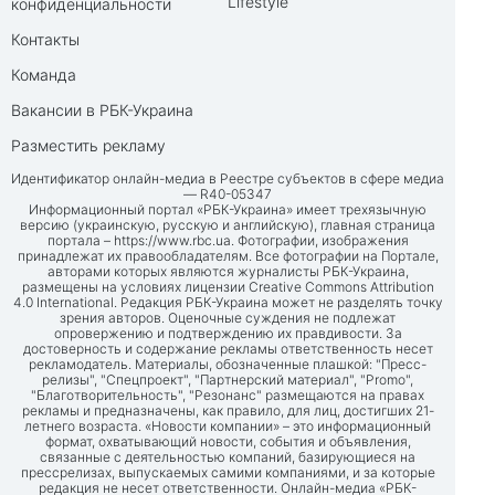
Lifestyle
конфиденциальности
Контакты
Команда
Вакансии в РБК-Украина
Разместить рекламу
Идентификатор онлайн-медиа в Реестре субъектов в сфере медиа
— R40-05347
Информационный портал «РБК-Украина» имеет трехязычную
версию (украинскую, русскую и английскую), главная страница
портала –
https://www.rbc.ua
. Фотографии, изображения
принадлежат их правообладателям. Все фотографии на Портале,
авторами которых являются журналисты РБК-Украина,
размещены на условиях лицензии Creative Commons Attribution
4.0 International. Редакция РБК-Украина может не разделять точку
зрения авторов. Оценочные суждения не подлежат
опровержению и подтверждению их правдивости. За
достоверность и содержание рекламы ответственность несет
рекламодатель. Материалы, обозначенные плашкой: "Пресс-
релизы", "Спецпроект", "Партнерский материал", "Promo",
"Благотворительность", "Резонанс" размещаются на правах
рекламы и предназначены, как правило, для лиц, достигших 21-
летнего возраста. «Новости компании» – это информационный
формат, охватывающий новости, события и объявления,
связанные с деятельностью компаний, базирующиеся на
прессрелизах, выпускаемых самими компаниями, и за которые
редакция не несет ответственности. Онлайн-медиа «РБК-