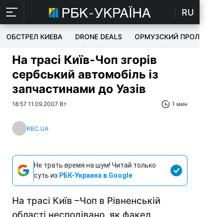
RU
ОБСТРЕЛ КИЕВА
DRONE DEALS
ОРМУЗСКИЙ ПРОЛИВ
На трасі Київ-Чоп згорів
сербський автомобіль із
запчастинами до Уазiв
18:57 11.09.2007 Вт
1 мин
RBC.UA
Не трать время на шум! Читай только
суть из
РБК-Украина в Google
На трасі Київ –Чоп в Рівненській
області несподівано, як факел