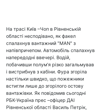
На трасі Київ –Чоп в Рівненській
області несподівано, як факел
спалахнув вантажний "MAN" з
напівпричепом. Автомобіль спалахнув
напередодні ввечері. Водій,
побачивши полум'я різко загальмував
i вистрибнув з кабіни. Фура згоріла
настільки швидко, що пожежники
встигли лише до згорілого остову
вантажівки. Як повідомив сьогодні
РБК-Україна прес –офіцер ДАІ
Рівненської області Василь Петрік,