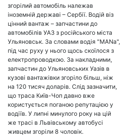
згорілий автомобіль належав
іноземній державі – Сербії. Водій віз
цінний вантаж – запчастини до
автомобілів УАЗ з російського міста
Ульяновськ. За словами водія "MANa",
під час руху у нього щось скоїлося з
електропроводкою. За накладними,
запчастин до Ульяновських Уазiв в
кузові вантажівки згоріло більш, ніж
на 120 тисяч доларів. Слід зазначити,
що траса Київ-Чоп давно вже
користується поганою репутацією у
водіїв. У липні минулого року на цій
же трасі в Львівському автобусі
живцем згоріли 8 чоловік.