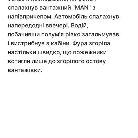
спалахнув вантажний "MAN" з
напівпричепом. Автомобіль спалахнув
напередодні ввечері. Водій,
побачивши полум'я різко загальмував
i вистрибнув з кабіни. Фура згоріла
настільки швидко, що пожежники
встигли лише до згорілого остову
вантажівки.