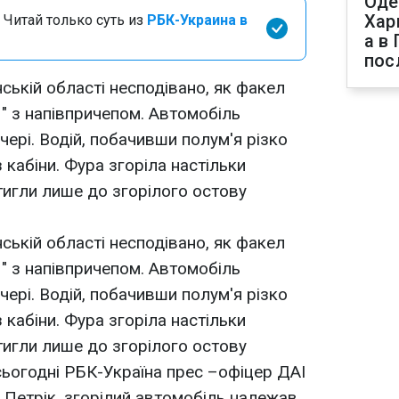
Оде
Хар
 Читай только суть из
РБК-Украина в
а в
пос
нській області несподівано, як факел
" з напівпричепом. Автомобіль
ері. Водій, побачивши полум'я різко
 кабіни. Фура згоріла настільки
игли лише до згорілого остову
нській області несподівано, як факел
" з напівпричепом. Автомобіль
ері. Водій, побачивши полум'я різко
 кабіни. Фура згоріла настільки
игли лише до згорілого остову
сьогодні РБК-Україна прес –офіцер ДАІ
ь Петрік, згорілий автомобіль належав