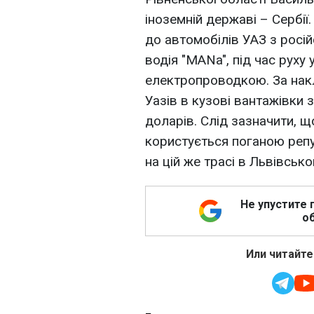
іноземній державі – Сербії.
до автомобілів УАЗ з росі
водія "MANa", під час руху
електропроводкою. За нак
Уазiв в кузові вантажівки з
доларів. Слід зазначити, 
користується поганою репут
на цій же трасі в Львівськ
Не упустите 
об
Или читайте