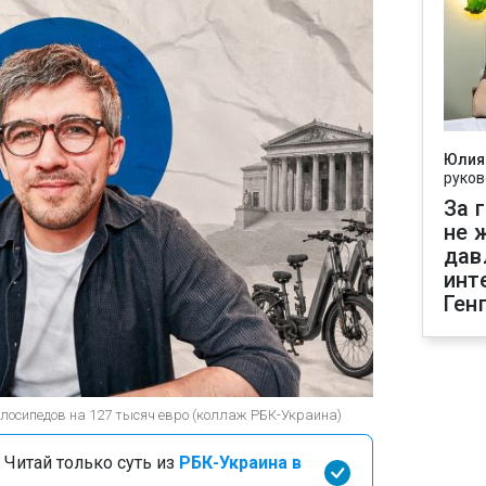
Юлия
руков
За 
не 
дав
инт
Ген
лосипедов на 127 тысяч евро (коллаж РБК-Украина)
 Читай только суть из
РБК-Украина в