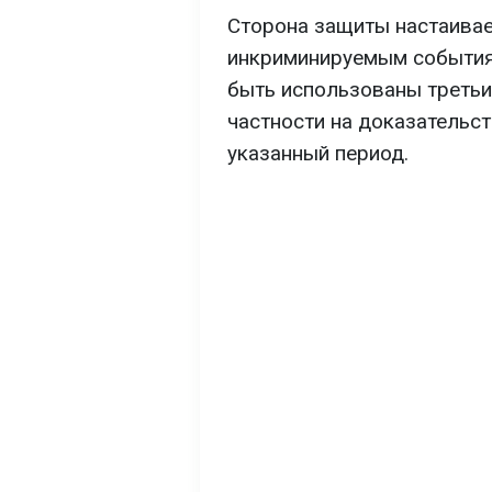
Сторона защиты настаивает
инкриминируемым событиям
быть использованы третьи
частности на доказательст
указанный период.