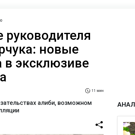
ю
 руководителя
рчука: новые
а в эксклюзиве
а
11 мин
азательствах алиби, возможном
АНАЛ
лляции