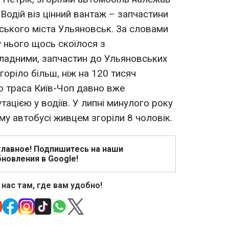
 Водій віз цінний вантаж – запчастини
йського міста Ульяновськ. За словами
 у нього щось скоїлося з
ладними, запчастин до Ульяновських
горіло більш, ніж на 120 тисяч
що траса Київ-Чоп давно вже
ацією у водіїв. У липні минулого року
ому автобусі живцем згоріли 8 чоловік.
главное! Подпишитесь на наши
новления в Google!
 нас там, где вам удобно!