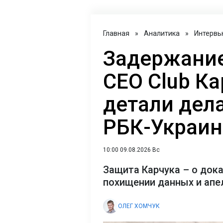
Главная
»
Аналитика
»
Интервь
Задержание
CEO Club Ка
детали дел
РБК-Украин
10:00 09.08.2026 Вс
Защита Карчука – о док
похищении данных и апе
ОЛЕГ ХОМЧУК