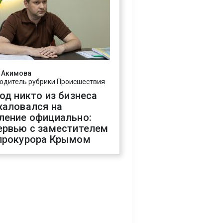
 Акимова
одитель рубрики Происшествия
год никто из бизнеса
жаловался на
ление официально:
ервью с заместителем
прокурора Крымом