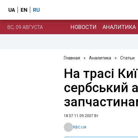
UA
EN
RU
НОВОСТИ
АНАЛИТИКА
ВС, 09 АВГУСТА
Главная
»
Аналитика
»
Статьи
На трасі Ки
сербський а
запчастина
18:57 11.09.2007 Вт
RBC.UA