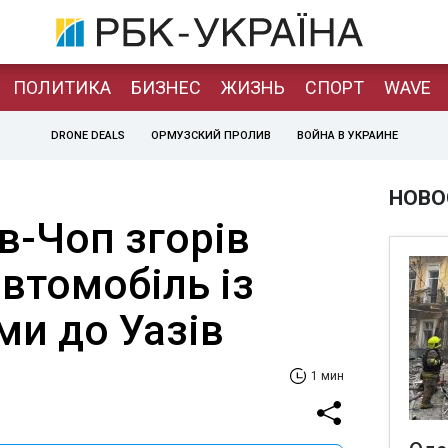
ПОЛИТИКА
БИЗНЕС
ЖИЗНЬ
СПОРТ
WAVE
DRONE DEALS
ОРМУЗСКИЙ ПРОЛИВ
ВОЙНА В УКРАИНЕ
НОВО
їв-Чоп згорів
втомобіль із
ми до Уазiв
1 мин