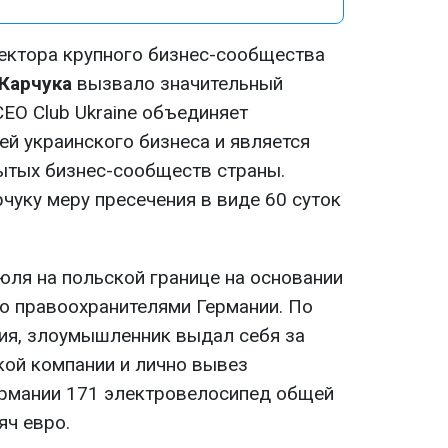
ектора крупного бизнес-сообщества
Карчука
вызвало значительный
CEO Club Ukraine объединяет
ей украинского бизнеса и является
ытых бизнес-сообществ страны.
чуку меру пресечения в виде 60 суток
юля на польской границе на основании
го правоохранителями Германии. По
ия, злоумышленник выдал себя за
кой компании и лично вывез
ермании 171 электровелосипед общей
яч евро.