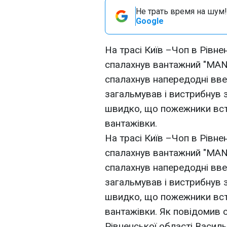
Не трать время на шум!
Google
На трасі Київ –Чоп в Рівне
спалахнув вантажний "MAN
спалахнув напередодні ввеч
загальмував i вистрибнув з
швидко, що пожежники вст
вантажівки.
На трасі Київ –Чоп в Рівне
спалахнув вантажний "MAN
спалахнув напередодні ввеч
загальмував i вистрибнув з
швидко, що пожежники вст
вантажівки. Як повідомив 
Рівненської області Васил