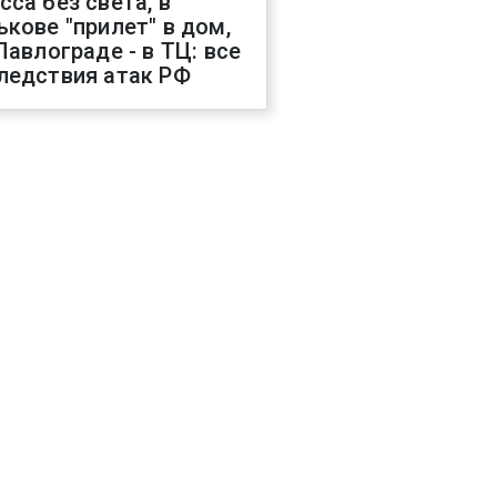
сса без света, в
ькове "прилет" в дом,
 Павлограде - в ТЦ: все
ледствия атак РФ