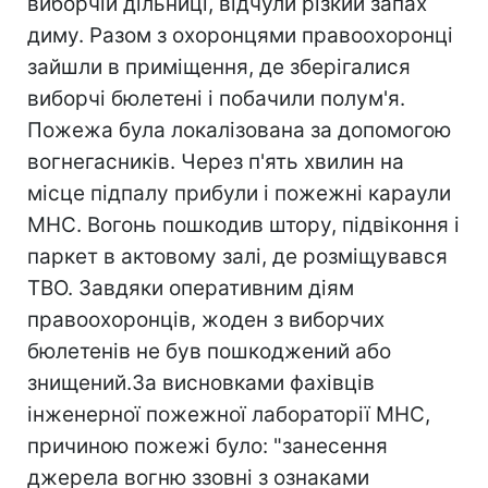
виборчій дільниці, відчули різкий запах
диму. Разом з охоронцями правоохоронці
зайшли в приміщення, де зберігалися
виборчі бюлетені і побачили полум'я.
Пожежа була локалізована за допомогою
вогнегасників. Через п'ять хвилин на
місце підпалу прибули і пожежні караули
МНС. Вогонь пошкодив штору, підвіконня і
паркет в актовому залі, де розміщувався
ТВО. Завдяки оперативним діям
правоохоронцiв, жоден з виборчих
бюлетенів не був пошкоджений або
знищений.За висновками фахівців
інженерної пожежної лабораторії МНС,
причиною пожежі було: "занесення
джерела вогню ззовні з ознаками