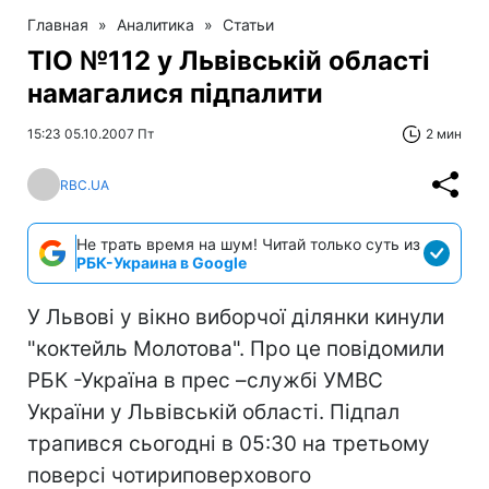
Главная
»
Аналитика
»
Статьи
ТІО №112 у Львівській області
намагалися підпалити
15:23 05.10.2007 Пт
2 мин
RBC.UA
Не трать время на шум! Читай только суть из
РБК-Украина в Google
У Львові у вікно виборчої ділянки кинули
"коктейль Молотова". Про це повідомили
РБК -Україна в прес –службi УМВC
України у Львівській області. Підпал
трапився сьогодні в 05:30 на третьому
поверсі чотириповерхового