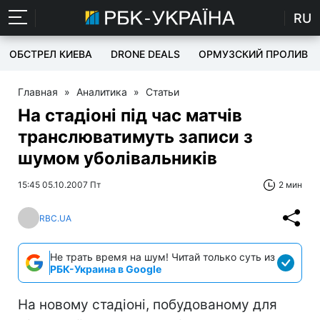
RU
ОБСТРЕЛ КИЕВА
DRONE DEALS
ОРМУЗСКИЙ ПРОЛИВ
Главная
»
Аналитика
»
Статьи
На стадіоні під час матчів
транслюватимуть записи з
шумом уболівальників
15:45 05.10.2007 Пт
2 мин
RBC.UA
Не трать время на шум! Читай только суть из
РБК-Украина в Google
На новому стадіоні, побудованому для