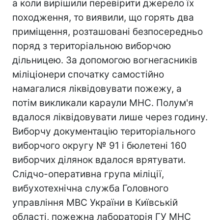
а коли вирішили перевірити джерело їх
походження, то виявили, що горять два
приміщення, розташовані безпосередньо
поряд з територіальною виборчою
дільницею. За допомогою вогнегасників
мiлiцiонери спочатку самостійно
намагалися ліквідовувати пожежу, а
потім викликали караули МНС. Полум'я
вдалося ліквідовувати лише через годину.
Виборчу документацію територіального
виборчого округу № 91 і бюлетені 160
виборчих ділянок вдалося врятувати.
Слідчо-оперативна група міліції,
вибухотехнiчна служба Головного
управління МВС України в Київській
області, пожежна лабораторія ГУ МНС