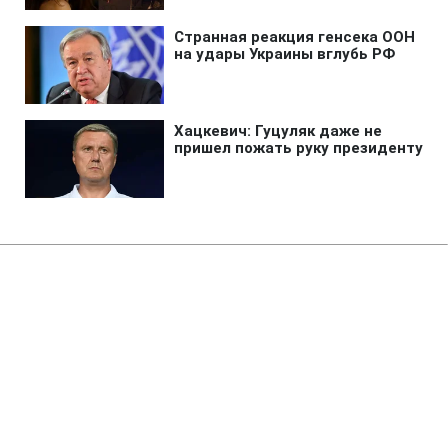
Главная
»
Аналитика
»
Статьи
Українка К.Бондаренко вийшла
до чвертьфіналу тенісного
турніру в Штутгарті
14:25 05.10.2007 Пт
1 мин