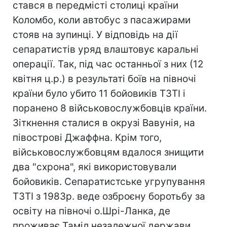
стався в передмісті столиці країни
Коломбо, коли автобус з пасажирами
стояв на зупинці. У відповідь на дії
сепаратистів уряд влаштовує каральні
операції. Так, під час останньої з них (12
квітня ц.р.) в результаті боїв на півночі
країни було убито 11 бойовиків ТЗТІ і
поранено 8 військовослужбовців країни.
Зіткнення сталися в окрузі Вавунія, на
півострові Джаффна. Крім того,
військовослужбовцям вдалося знищити
два "схрона", які використовували
бойовиків. Сепаратистське угрупування
ТЗТІ з 1983р. веде озброєну боротьбу за
освіту на півночі о.Шрі-Ланка, де
проживає Таміл незалежної держави