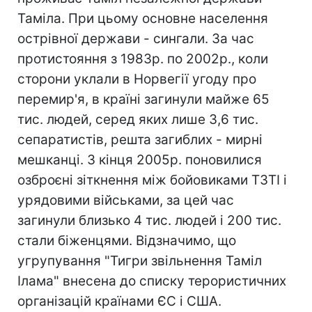
Таміла. При цьому основне населення
острівної держави - сингали. За час
протистояння з 1983р. по 2002р., коли
сторони уклали в Норвегії угоду про
перемир'я, в країні загинули майже 65
тис. людей, серед яких лише 3,6 тис.
сепаратистів, решта загиблих - мирні
мешканці. З кінця 2005р. поновилися
озброєні зіткнення між бойовиками ТЗТІ і
урядовими військами, за цей час
загинули близько 4 тис. людей і 200 тис.
стали біженцями. Відзначимо, що
угрупування "Тигри звільнення Таміл
Ілама" внесена до списку терористичних
організацій країнами ЄС і США.