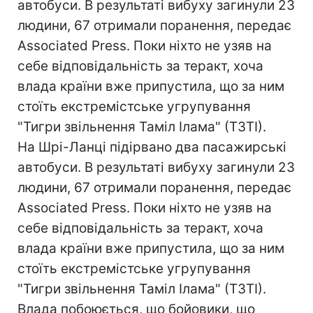
автобуси. В результаті вибуху загинули 23
людини, 67 отримали поранення, передає
Associated Press. Поки ніхто не узяв на
себе відповідальність за теракт, хоча
влада країни вже припустила, що за ним
стоїть екстремістське угрупування
"Тигри звільнення Таміл Ілама" (ТЗТІ).
На Шрі-Ланці підірвано два пасажирські
автобуси. В результаті вибуху загинули 23
людини, 67 отримали поранення, передає
Associated Press. Поки ніхто не узяв на
себе відповідальність за теракт, хоча
влада країни вже припустила, що за ним
стоїть екстремістське угрупування
"Тигри звільнення Таміл Ілама" (ТЗТІ).
Влада побоюється, що бойовики, що