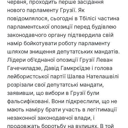
червня, проходить перше засідання
нового парламенту Грузії. Як
повідомлялося, сьогодні в Тбілісі частина
парламентської опозиції перед будівлею
законодавчого органу підтвердила свій
намір бойкотувати роботу парламенту
шляхом знищення депутатських мандатів.
Лідери об'єднаної опозиції Грузії Леван
Гачечиладзе, Давід Гамкрєїдзе і голова
лейбористської партії Шалва Нателашвілі
розрізали свої депутатські мандати,
заявивши, що вибори в Грузії були
фальсифіковані. Вони підкреслили, що не
мають наміру брати участь в легітимації
незаконної законодавчої влади, і
продовжать боротьбу на вулицях. В той