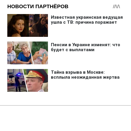
Главная
»
Аналитика
»
Статьи
На Кубі дозволили операції зі